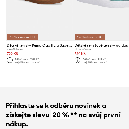
*-5 % s kódem: LST
*-5 % s kódem: LST
Dětské tenisky Puma Club II Era Super Puma
Aktuální cena:
Aktuální cena:
799 Kč
739 Kč
Běžná cena:
1399 Kč
Běžná cena:
999 Kč
Nejnižší cena:
829 Kč
Nejnižší cena:
769 Kč
Přihlaste se k odběru novinek a
získejte slevu
20 %
** na svůj první
nákup.