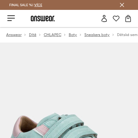
FINAL SALE %!
VÍCE
Ušetřete s Answear Club
Answear
Dítě
CHLAPEC
Boty
Sneakers boty