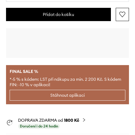
Přidat do košíku
FINAL SALE %
*-5 % s kódem: LST při nákupu za min. 2 200 Kč. S kódem
FIN: -10 % v aplikaci!
Stáhnout aplikaci
DOPRAVA ZDARMA od
1800 Kč
Doručení i do 24 hodin