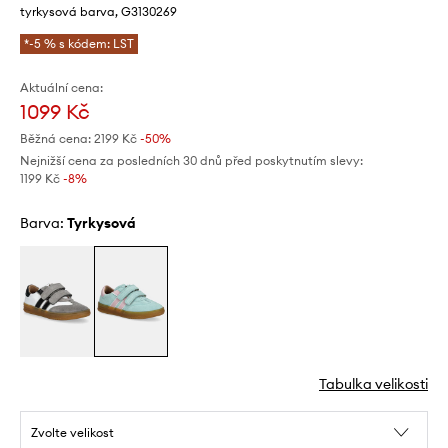
tyrkysová barva, G3130269
*-5 % s kódem: LST
Aktuální cena:
1099 Kč
Běžná cena:
2199 Kč
-50%
Nejnižší cena za posledních 30 dnů před poskytnutím slevy:
1199 Kč
 -8%
Barva:
tyrkysová
Tabulka velikosti
Zvolte velikost