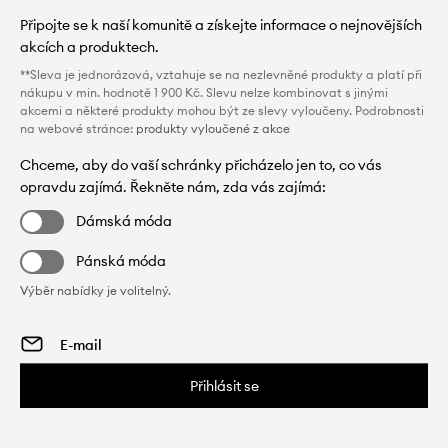
Připojte se k naší komunitě a získejte informace o nejnovějších
akcích a produktech.
**Sleva je jednorázová, vztahuje se na nezlevněné produkty a platí při
nákupu v min. hodnotě 1 900 Kč. Slevu nelze kombinovat s jinými
akcemi a některé produkty mohou být ze slevy vyloučeny. Podrobnosti
na webové stránce:
produkty vyloučené z akce
Chceme, aby do vaší schránky přicházelo jen to, co vás
opravdu zajímá. Řekněte nám, zda vás zajímá:
Dámská móda
Pánská móda
Výběr nabídky je volitelný.
Přihlásit se