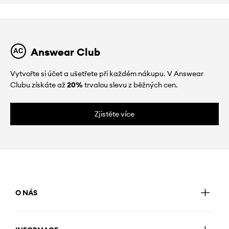
Answear Club
Vytvořte si účet a ušetřete při každém nákupu. V Answear
Clubu získáte až
20%
trvalou slevu z běžných cen.
Zjistěte více
O NÁS