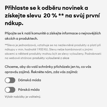
Přihlaste se k odběru novinek a
získejte slevu
20 %
** na svůj první
nákup.
Připojte se k naší komunitě a získejte informace o nejnovějších
akcích a produktech.
**Sleva je jednorázová, vztahuje se na nezlevněné produkty a platí při
nákupu v min. hodnotě 1 900 Kč. Slevu nelze kombinovat s jinými
akcemi a některé produkty mohou být ze slevy vyloučeny. Podrobnosti
na webové stránce:
produkty vyloučené z akce
Chceme, aby do vaší schránky přicházelo jen to, co vás
opravdu zajímá. Řekněte nám, zda vás zajímá:
Dámská móda
Pánská móda
Výběr nabídky je volitelný.