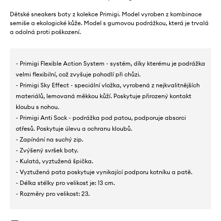
Dětské sneakers boty z kolekce Primigi. Model vyroben z kombinace
semiše a ekologické kůže. Model s gumovou podrážkou, která je trvalá
a odolná proti poškození.
- Primigi Flexible Action System - systém, díky kterému je podrážka
velmi flexibilní, což zvyšuje pohodlí při chůzi.
- Primigi Sky Effect - speciální vložka, vyrobená z nejkvalitnějších
materiálů, lemovaná měkkou kůží. Poskytuje přirozený kontakt
kloubu s nohou.
- Primigi Anti Sock - podrážka pod patou, podporuje absorci
otřesů. Poskytuje úlevu a ochranu kloubů.
- Zapínání na suchý zip.
- Zvýšený svršek boty.
- Kulatá, vyztužená špička.
- Vyztužená pata poskytuje vynikající podporu kotníku a patě.
- Délka stélky pro velikost je: 13 cm.
- Rozměry pro velikost: 23.