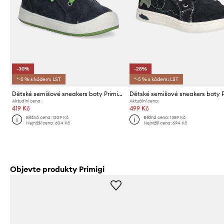
-30%
-28%
*-5 % s kódem: LST
*-5 % s kódem: LST
Dětské semišové sneakers boty Primigi
Aktuální cena:
Aktuální cena:
419 Kč
499 Kč
Běžná cena:
1209 Kč
Běžná cena:
1389 Kč
Nejnižší cena:
604 Kč
Nejnižší cena:
694 Kč
Objevte produkty Primigi