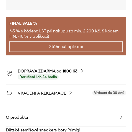
FINAL SALE %
*-5 % s kódem: LST při nákupu za min. 2 200 Kč. S kódem
FIN: -10 % v aplikaci!
Stáhnout aplikaci
DOPRAVA ZDARMA od
1800 Kč
Doručení i do 24 hodin
VRÁCENÍ A REKLAMACE
Vrácení do 30 dnů
O produktu
Dětské semišové sneakers boty Primigi