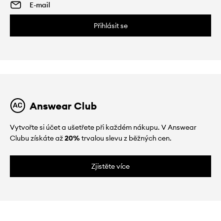
Přihlásit se
Answear Club
Vytvořte si účet a ušetřete při každém nákupu. V Answear
Clubu získáte až
20%
trvalou slevu z běžných cen.
Zjistěte více