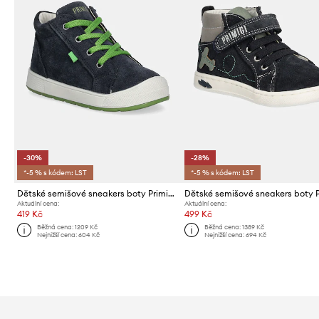
-30%
-28%
*-5 % s kódem: LST
*-5 % s kódem: LST
Dětské semišové sneakers boty Primigi
Aktuální cena:
Aktuální cena:
419 Kč
499 Kč
Běžná cena:
1209 Kč
Běžná cena:
1389 Kč
Nejnižší cena:
604 Kč
Nejnižší cena:
694 Kč