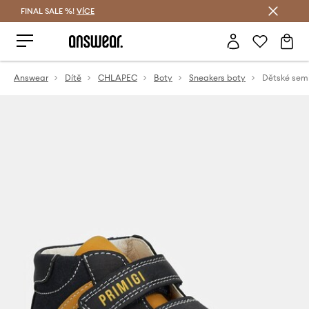
FINAL SALE %!
VÍCE
Ušetřete s Answear Club
Answear
Dítě
CHLAPEC
Boty
Sneakers boty