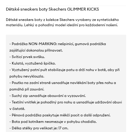
Dětské sneakers boty Skechers GLIMMER KICKS
Dětské sneakers boty z kolekce Skechers vyrobeny ze syntetického
materiálu. Lehký a pohodlný model ideální pro každodenní nošení.
- Podrážka NON-MARKING: nešpinící, gumová podrážka
zajišťující dokonalou přilnavost.
- Svíticí prvek svršku.
- Kulatá, vyztužená špička.
- Vyztužený patní pult stabilizuje patu a drží nohu v botě, aby při
pohybu nevyklouzla.
- Poutko na zadní straně usnadňuje navlékání boty přes nohu a
pomáhá při zouvání.
- Suchý zip usnadňuje obouvání a vyzouvání.
- Textilní vnitřek je pohodlný pro nohu a usnadňuje udržování obuvi
v čistotě.
- Pěnová podrážka poskytuje měkčí pocit a další odpružení.
- Bota pod kotníkem neomezuje v pohybu chodidla.
- Délka stélky pro velikost je: 17 cm.