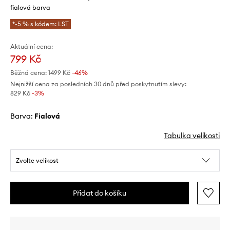
fialová barva
*-5 % s kódem: LST
Aktuální cena:
799 Kč
Běžná cena:
1499 Kč
-46%
Nejnižší cena za posledních 30 dnů před poskytnutím slevy:
829 Kč
 -3%
Barva:
fialová
Tabulka velikosti
Zvolte velikost
Přidat do košíku