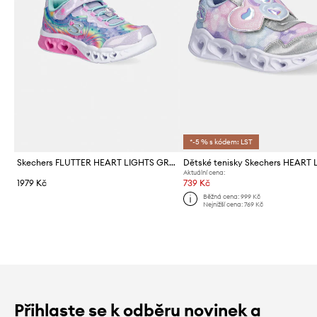
*-5 % s kódem: LST
Skechers FLUTTER HEART LIGHTS GROOVY SWIRL sneakers boty dětské
Aktuální cena:
1979 Kč
739 Kč
Běžná cena:
999 Kč
Nejnižší cena:
769 Kč
Přihlaste se k odběru novinek a