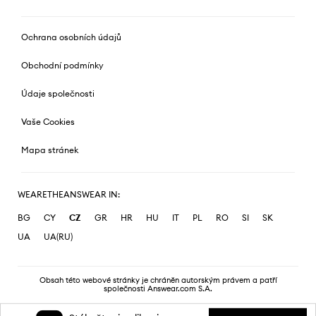
Ochrana osobních údajů
Obchodní podmínky
Údaje společnosti
Vaše Cookies
Mapa stránek
WEARETHEANSWEAR IN:
BG
CY
CZ
GR
HR
HU
IT
PL
RO
SI
SK
UA
UA(RU)
Obsah této webové stránky je chráněn autorským právem a patří
společnosti Answear.com S.A.