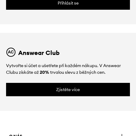
Přihlásit se
Answear Club
Vytvořte si účet a ušetřete při každém nákupu. V Answear
Clubu získáte až
20%
trvalou slevu z běžných cen.
Zjistěte více