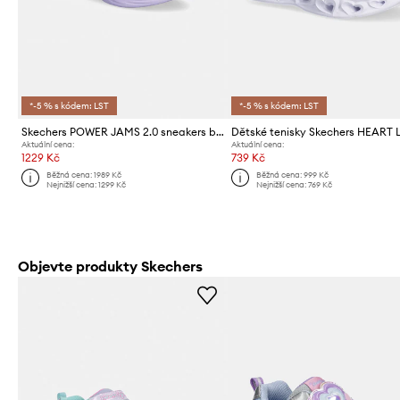
*-5 % s kódem: LST
*-5 % s kódem: LST
Skechers POWER JAMS 2.0 sneakers boty dětské
Aktuální cena:
Aktuální cena:
1229 Kč
739 Kč
Běžná cena:
1989 Kč
Běžná cena:
999 Kč
Nejnižší cena:
1299 Kč
Nejnižší cena:
769 Kč
Objevte produkty Skechers