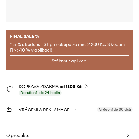
FINAL SALE %
*-5 % s kódem: LST při nákupu za min. 2 200 Kč. S kódem
FIN: -10 % v aplikaci!
Stáhnout aplikaci
DOPRAVA ZDARMA od
1800 Kč
Doručení i do 24 hodin
VRÁCENÍ A REKLAMACE
Vrácení do 30 dnů
O produktu