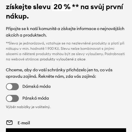
získejte slevu
20 %
** na svůj první
nákup.
Připojte se k naší komunitě a získejte informace o nejnovějších
akcích a produktech.
**Sleva je jednorázová, vztahuje se na nezlevněné produkty a platí při
nákupu v min. hodnotě 1 900 Kč. Slevu nelze kombinovat s jinými
akcemi a některé produkty mohou být ze slevy vyloučeny. Podrobnosti
na webové stránce:
produkty vyloučené z akce
Chceme, aby do vaší schránky přicházelo jen to, co vás
opravdu zajímá. Řekněte nám, zda vás zajímá:
Dámská móda
Pánská móda
Výběr nabídky je volitelný.