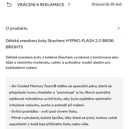
VRÁCENÍ A REKLAMACE
Vrácení do 30 dnů
O produktu
Dětské sneakers boty Skechers HYPNO-FLASH 2.0 BRISK-
BRIGHTS
Dětské sneakers boty z kolekce Skechers vyrobené z kombinace eko-
kůže a textilního materiálu. Lehký a pohodlný model ideální pro
každodenní nošení.
- Air-Cooled Memory Foam® stélka ze speciální pěny, která se
přizpůsobí tvaru chodidla a "pamatuje" si ho. Navíc pomáhá
udržovat mikroklima uvnitř boty, aby byla zajištěna optimální
cirkulace vzduchu, sucho a pohodlí při nošení.
- Svítící podrážka - svítí pod vlivem tlaku.
- Mírně vyztužená, kulatá špička, díky které se prsty mohou volně
uspořádat v botě bez přílišného tlaku nebo vůle.