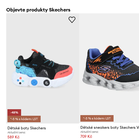
Objevte produkty Skechers
-48%
*-5 % s kódem: LST
*-5 % s kódem: LST
Dětské boty Skechers
Aktuální cena:
Aktuální cena:
709 Kč
589 Kč