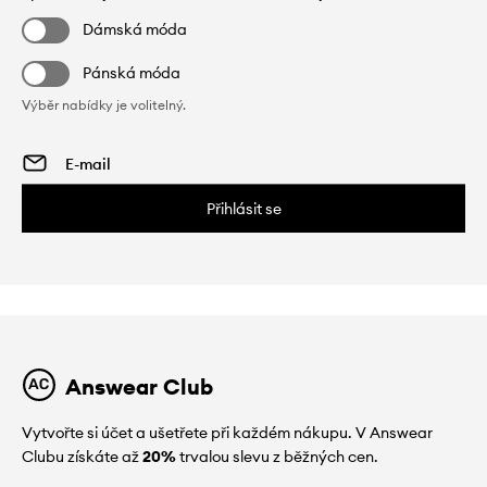
Dámská móda
Pánská móda
Výběr nabídky je volitelný.
Přihlásit se
Answear Club
Vytvořte si účet a ušetřete při každém nákupu. V Answear
Clubu získáte až
20%
trvalou slevu z běžných cen.