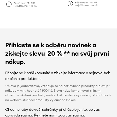
Běžná cena:
1149 Kč
Běžná cena:
1149 Kč
Nejnižší cena:
739 Kč
Nejnižší cena:
1149 Kč
Přihlaste se k odběru novinek a
získejte slevu
20 %
** na svůj první
nákup.
Připojte se k naší komunitě a získejte informace o nejnovějších
akcích a produktech.
**Sleva je jednorázová, vztahuje se na nezlevněné produkty a platí při
nákupu v min. hodnotě 1 900 Kč. Slevu nelze kombinovat s jinými
akcemi a některé produkty mohou být ze slevy vyloučeny. Podrobnosti
na webové stránce:
produkty vyloučené z akce
Chceme, aby do vaší schránky přicházelo jen to, co vás
opravdu zajímá. Řekněte nám, zda vás zajímá: