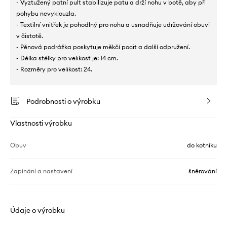
- Vyztužený patní pult stabilizuje patu a drží nohu v botě, aby při
pohybu nevyklouzla.
- Textilní vnitřek je pohodlný pro nohu a usnadňuje udržování obuvi
v čistotě.
- Pěnová podrážka poskytuje měkčí pocit a další odpružení.
- Délka stélky pro velikost je: 14 cm.
- Rozměry pro velikost: 24.
Podrobnosti o výrobku
Vlastnosti výrobku
Obuv
do kotníku
Zapínání a nastavení
šněrování
Údaje o výrobku