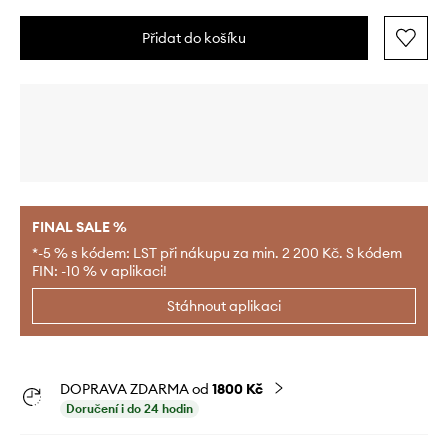
Přidat do košíku
FINAL SALE %
*-5 % s kódem: LST při nákupu za min. 2 200 Kč. S kódem
FIN: -10 % v aplikaci!
Stáhnout aplikaci
DOPRAVA ZDARMA od
1800 Kč
Doručení i do 24 hodin