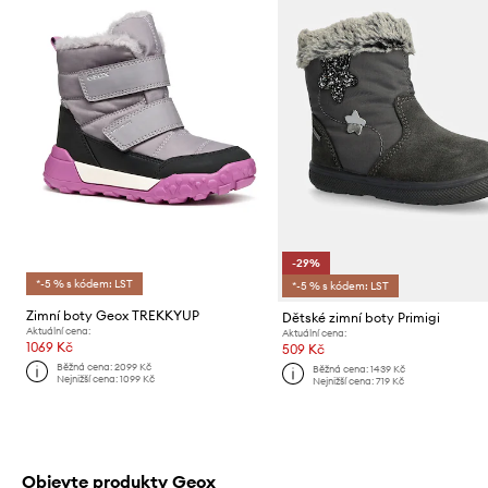
-29%
*-5 % s kódem: LST
*-5 % s kódem: LST
Zimní boty Geox TREKKYUP
Dětské zimní boty Primigi
Aktuální cena:
Aktuální cena:
1069 Kč
509 Kč
Běžná cena:
2099 Kč
Běžná cena:
1439 Kč
Nejnižší cena:
1099 Kč
Nejnižší cena:
719 Kč
Objevte produkty Geox