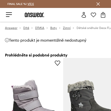
FINAL SALE %!
VÍCE
Ušetřete s Answear Club
Answear
Dítě
DÍVKA
Boty
Zimní
Tento produkt je momentálně nedostupný
Prohlédněte si podobné produkty