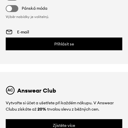
Pánská móda
Výběr nabídky je volitelný.
Přihlásit se
Answear Club
Vytvořte si účet a ušetřete při každém nákupu. V Answear
Clubu získáte až
20%
trvalou slevu z běžných cen.
Zjistěte více