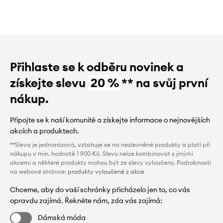
Přihlaste se k odběru novinek a
získejte slevu
20 %
** na svůj první
nákup.
Připojte se k naší komunitě a získejte informace o nejnovějších
akcích a produktech.
**Sleva je jednorázová, vztahuje se na nezlevněné produkty a platí při
nákupu v min. hodnotě 1 900 Kč. Slevu nelze kombinovat s jinými
akcemi a některé produkty mohou být ze slevy vyloučeny. Podrobnosti
na webové stránce:
produkty vyloučené z akce
Chceme, aby do vaší schránky přicházelo jen to, co vás
opravdu zajímá. Řekněte nám, zda vás zajímá:
Dámská móda