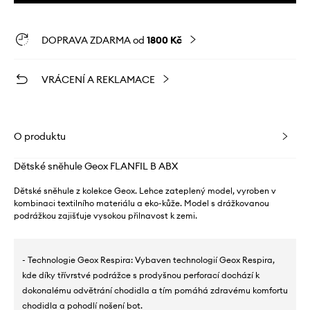
DOPRAVA ZDARMA od
1800 Kč
VRÁCENÍ A REKLAMACE
O produktu
Dětské sněhule Geox FLANFIL B ABX
Dětské sněhule z kolekce Geox. Lehce zateplený model, vyroben v
kombinaci textilního materiálu a eko-kůže. Model s drážkovanou
podrážkou zajišťuje vysokou přilnavost k zemi.
- Technologie Geox Respira: Vybaven technologií Geox Respira,
kde díky třívrstvé podrážce s prodyšnou perforací dochází k
dokonalému odvětrání chodidla a tím pomáhá zdravému komfortu
chodidla a pohodlí nošení bot.