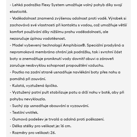
- Lehká podražka Flexy System umožňuje volný pohyb díky svojí
elasticitě.
- Voděodolnost znamená zvýšenou odolnost proti vodě. Výrobek si
zachovává své vlastnosti při kontaktu s vodou, což umožňuje větší
komfort používání díky nižšímu prahu voděodolnosti, ale
nezaručuje úplnou vodotěsnost.
- Model vybevený technologií Amphibiox®. Speciální prodyšná a
nepromokavá membrána chrání jak podrážku, tak i svrchní část
boty a znemožňuje proniknutí vody dovnitř obuvi a zároveň
zaručuje neobvyklou schopnost propouštění vzduchu.
- Poutko na zadní straně usnadňuje navlékání boty přes nohu a
pomáhá při zouvání.
- Kulatá, vyztužená špička.
- Vyztužený patní pult stabilizuje patu a drží nohu v botě, aby při
pohybu nevyklouzla.
- Suchý zip usnadňuje obouvání a vyzouvání.
- Textilní vnitřek.
- Gumová podešev je trvalá a odolná proti poškození.
- Délka stélky pro velikost je: 16 cm.
- Rozměry pro velikost: 26.