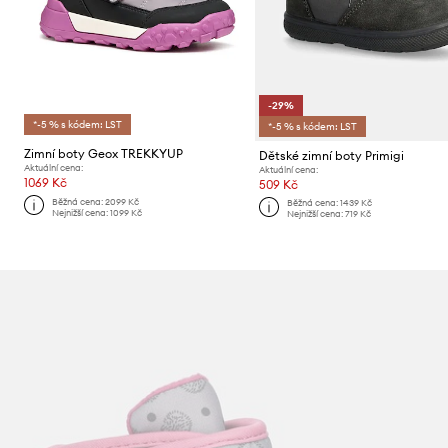
-29%
*-5 % s kódem: LST
*-5 % s kódem: LST
Zimní boty Geox TREKKYUP
Dětské zimní boty Primigi
Aktuální cena:
Aktuální cena:
1069 Kč
509 Kč
Běžná cena:
2099 Kč
Běžná cena:
1439 Kč
Nejnižší cena:
1099 Kč
Nejnižší cena:
719 Kč