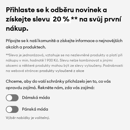
Přihlaste se k odběru novinek a
získejte slevu
20 %
** na svůj první
nákup.
Připojte se k naší komunitě a získejte informace o nejnovějších
akcích a produktech.
**Sleva je jednorázová, vztahuje se na nezlevněné produkty a platí při
nákupu v min. hodnotě 1 900 Kč. Slevu nelze kombinovat s jinými
akcemi a některé produkty mohou být ze slevy vyloučeny. Podrobnosti
na webové stránce:
produkty vyloučené z akce
Chceme, aby do vaší schránky přicházelo jen to, co vás
opravdu zajímá. Řekněte nám, zda vás zajímá:
Dámská móda
Pánská móda
Výběr nabídky je volitelný.