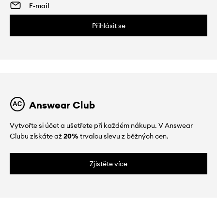
Přihlásit se
Answear Club
Vytvořte si účet a ušetřete při každém nákupu. V Answear
Clubu získáte až
20%
trvalou slevu z běžných cen.
Zjistěte více