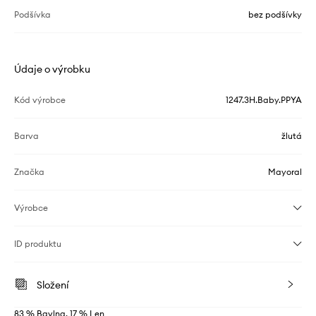
Podšívka
bez podšívky
Údaje o výrobku
Kód výrobce
1247.3H.Baby.PPYA
Barva
žlutá
Značka
Mayoral
Výrobce
ID produktu
Složení
83 % Bavlna, 17 % Len