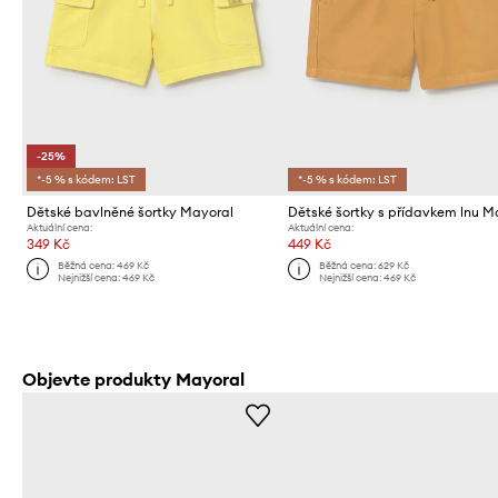
-25%
*-5 % s kódem: LST
*-5 % s kódem: LST
Dětské bavlněné šortky Mayoral
Aktuální cena:
Aktuální cena:
349 Kč
449 Kč
Běžná cena:
469 Kč
Běžná cena:
629 Kč
Nejnižší cena:
469 Kč
Nejnižší cena:
469 Kč
Objevte produkty Mayoral