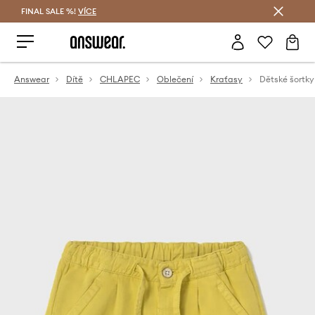
FINAL SALE %!
VÍCE
Ušetřete s Answear Club
Answear
Dítě
CHLAPEC
Oblečení
Kraťasy