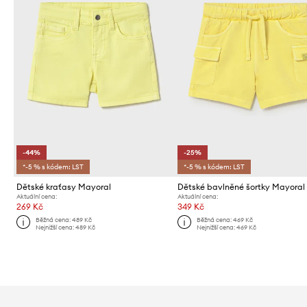
-44%
-25%
*-5 % s kódem: LST
*-5 % s kódem: LST
Dětské kraťasy Mayoral
Dětské bavlněné šortky Mayoral
Aktuální cena:
Aktuální cena:
269 Kč
349 Kč
Běžná cena:
489 Kč
Běžná cena:
469 Kč
Nejnižší cena:
489 Kč
Nejnižší cena:
469 Kč