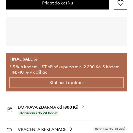
Přidat do košíku
FINAL SALE %
*-5 % s kódem: LST při nákupu za min. 2 200 Kč. S kódem
FIN: -10 % v aplikaci!
Stáhnout aplikaci
DOPRAVA ZDARMA od
1800 Kč
Doručení i do 24 hodin
VRÁCENÍ A REKLAMACE
Vrácení do 30 dnů