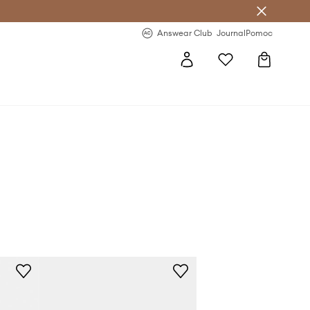
Answear Club
- 20 % na první objednávku
Answear Club
Journal
Pomoc