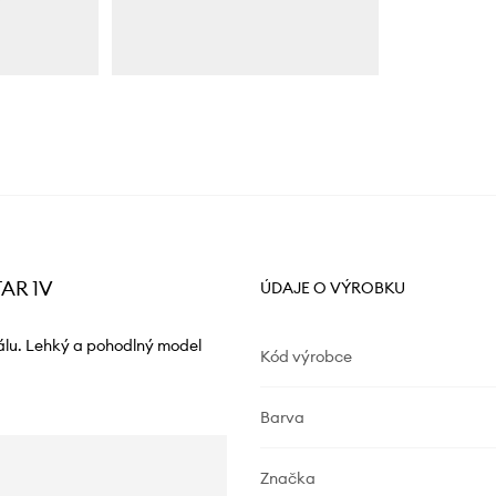
TAR 1V
ÚDAJE O VÝROBKU
álu. Lehký a pohodlný model
Kód výrobce
Barva
Značka