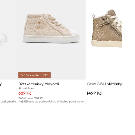
*-5 % s kódem: LST
y
Dětské tenisky Mayoral
Geox GISLI plátěnky dětské
Aktuální cena:
689 Kč
1499 Kč
Běžná cena:
1109 Kč
d poskytnutím
Nejnižší cena za posledních 30 dnů před poskytnutím
slevy:
729 Kč