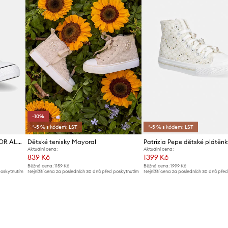
-10%
*-5 % s kódem: LST
*-5 % s kódem: LST
Kecky Converse CHUCK TAYLOR ALL STAR
Dětské tenisky Mayoral
Patrizia Pepe dětské plátěnk
Aktuální cena:
Aktuální cena:
839 Kč
1399 Kč
Běžná cena:
1159 Kč
Běžná cena:
1999 Kč
poskytnutím
Nejnižší cena za posledních 30 dnů před poskytnutím
Nejnižší cena za posledních 30 dnů pře
slevy:
939 Kč
slevy:
1499 Kč