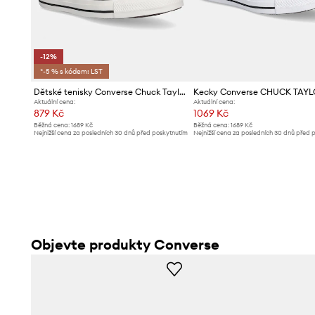
-12%
*-5 % s kódem: LST
Dětské tenisky Converse Chuck Taylor All Star
Aktuální cena:
Aktuální cena:
879 Kč
1069 Kč
Běžná cena:
1689 Kč
Běžná cena:
1689 Kč
Nejnižší cena za posledních 30 dnů před poskytnutím
Nejnižší cena za posledních 30 dnů před 
slevy:
1009 Kč
slevy:
1099 Kč
Objevte produkty Converse