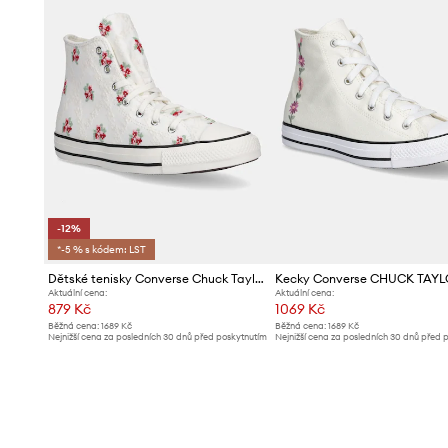
-12%
*-5 % s kódem: LST
Dětské tenisky Converse Chuck Taylor All Star
Aktuální cena:
Aktuální cena:
879 Kč
1069 Kč
Běžná cena:
1689 Kč
Běžná cena:
1689 Kč
Nejnižší cena za posledních 30 dnů před poskytnutím
Nejnižší cena za posledních 30 dnů před 
slevy:
1009 Kč
slevy:
1099 Kč