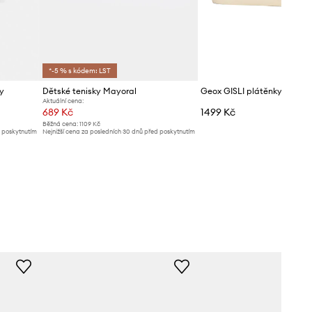
*-5 % s kódem: LST
y
Dětské tenisky Mayoral
Geox GISLI plátěnky dětské
Aktuální cena:
689 Kč
1499 Kč
Běžná cena:
1109 Kč
d poskytnutím
Nejnižší cena za posledních 30 dnů před poskytnutím
slevy:
729 Kč