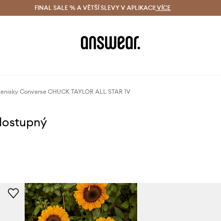
ácení zdarma (od 1800 Kč)
FINAL SALE % A VĚTŠÍ SLEVY V APLIKACI!
Doručení i do 24 h
VÍCE
Ušetřete s 
tenisky Converse CHUCK TAYLOR ALL STAR 1V
dostupný