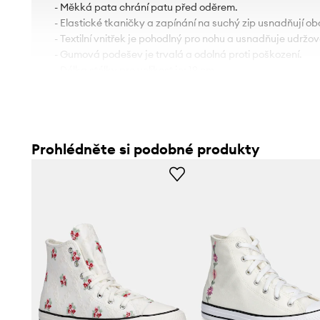
- Měkká pata chrání patu před oděrem.
- Elastické tkaničky a zapínání na suchý zip usnadňují o
- Textilní vnitřek je pohodlný pro nohu a usnadňuje udržová
- Gumová podešev je trvalá a odolná proti poškození.
- Délka stélky pro velikost je: 19 cm.
- Rozměry pro velikost: 31.
Prohlédněte si podobné produkty