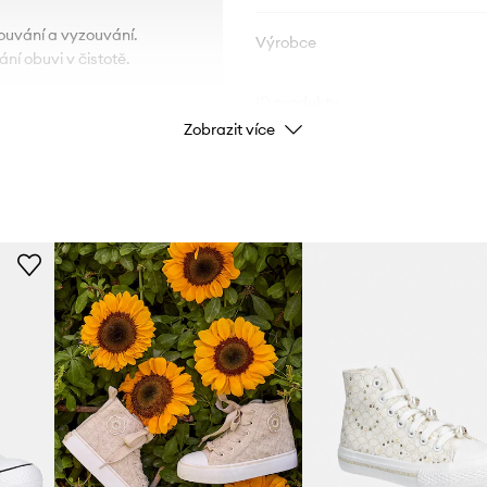
bouvání a vyzouvání.
Výrobce
ní obuvi v čistotě.
ID produktu
Zobrazit více