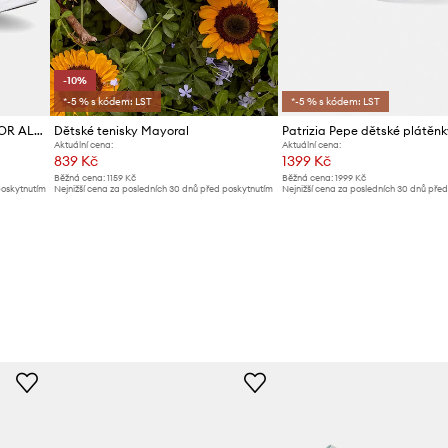
-10%
*-5 % s kódem: LST
*-5 % s kódem: LST
Kecky Converse CHUCK TAYLOR ALL STAR
Dětské tenisky Mayoral
Patrizia Pepe dětské plátěnk
Aktuální cena:
Aktuální cena:
839 Kč
1399 Kč
Běžná cena:
1159 Kč
Běžná cena:
1999 Kč
poskytnutím
Nejnižší cena za posledních 30 dnů před poskytnutím
Nejnižší cena za posledních 30 dnů pře
slevy:
939 Kč
slevy:
1499 Kč