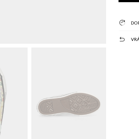
DO
VRÁ