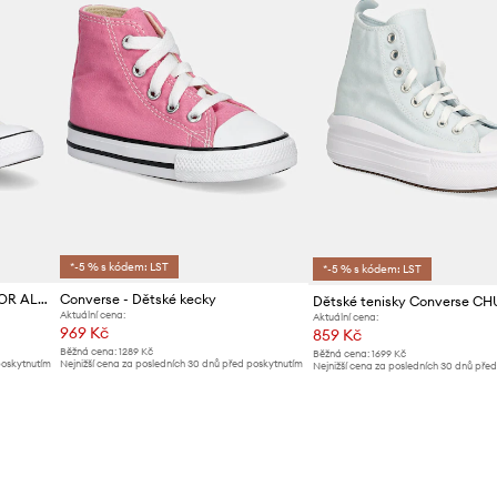
*-5 % s kódem: LST
*-5 % s kódem: LST
Kecky Converse CHUCK TAYLOR ALL STAR
Converse - Dětské kecky
Aktuální cena:
Aktuální cena:
969 Kč
859 Kč
Běžná cena:
1289 Kč
Běžná cena:
1699 Kč
poskytnutím
Nejnižší cena za posledních 30 dnů před poskytnutím
Nejnižší cena za posledních 30 dnů pře
slevy:
999 Kč
slevy:
949 Kč