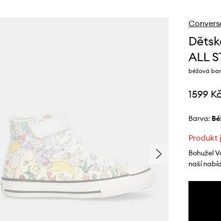
Convers
Dětsk
ALL S
béžová ba
1599 K
Barva:
b
Produkt 
Bohužel V
naší nabí