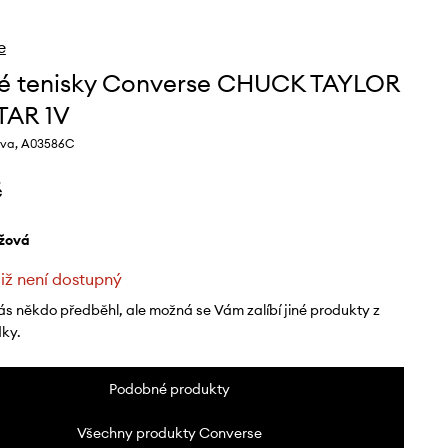
e
é tenisky Converse CHUCK TAYLOR
TAR 1V
rva, A03586C
č
éžová
již není dostupný
ás někdo předběhl, ale možná se Vám zalíbí jiné produkty z
dky.
Podobné produkty
Všechny produkty Converse