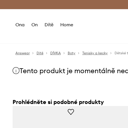
Premium Fashion Benefits
Doručení a vr
Ona
On
Dítě
Home
Answear
Dítě
DÍVKA
Boty
Tenisky a kecky
Dětské 
Tento produkt je momentálně ne
Prohlédněte si podobné produkty