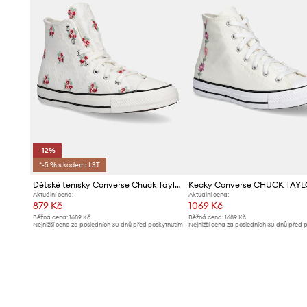
-12%
*-5 % s kódem: LST
Dětské tenisky Converse Chuck Taylor All Star
Aktuální cena:
Aktuální cena:
879 Kč
1069 Kč
Běžná cena:
1689 Kč
Běžná cena:
1689 Kč
Nejnižší cena za posledních 30 dnů před poskytnutím
Nejnižší cena za posledních 30 dnů před 
slevy:
1009 Kč
slevy:
1099 Kč