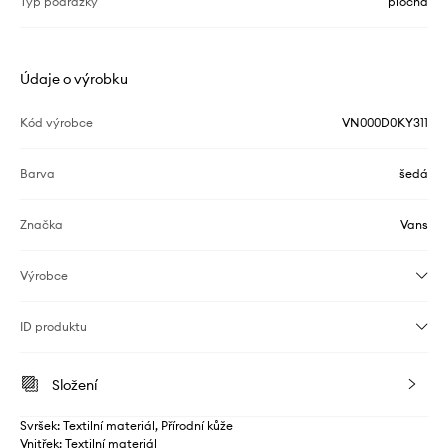
Typ podrážky
plochá
Údaje o výrobku
Kód výrobce
VN000D0KY311
Barva
šedá
Značka
Vans
Výrobce
ID produktu
Složení
Svršek: Textilní materiál, Přírodní kůže
Vnitřek: Textilní materiál