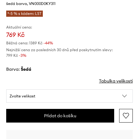
šedá barva, VN000D0KY311
*-5 % s kódem: LST
Aktuální cena:
769 Kč
Běžná cena:
1389 Kč
-44%
Nejnižší cena za posledních 30 dnů před poskytnutím slevy:
799 Kč
 -3%
Barva:
šedá
Tabulka velikosti
Zvolte velikost
Přidat do košíku