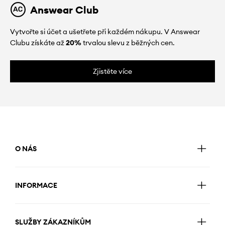
Answear Club
Vytvořte si účet a ušetřete při každém nákupu. V Answear
Clubu získáte až
20%
trvalou slevu z běžných cen.
Zjistěte více
O NÁS
INFORMACE
SLUŽBY ZÁKAZNÍKŮM