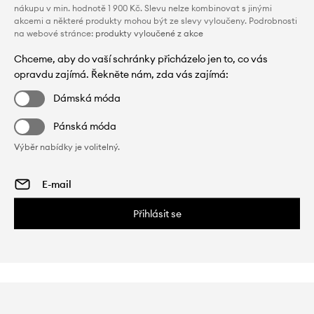
nákupu v min. hodnotě 1 900 Kč. Slevu nelze kombinovat s jinými
akcemi a některé produkty mohou být ze slevy vyloučeny. Podrobnosti
na webové stránce:
produkty vyloučené z akce
Chceme, aby do vaší schránky přicházelo jen to, co vás
opravdu zajímá. Řekněte nám, zda vás zajímá:
Dámská móda
Pánská móda
Výběr nabídky je volitelný.
Přihlásit se