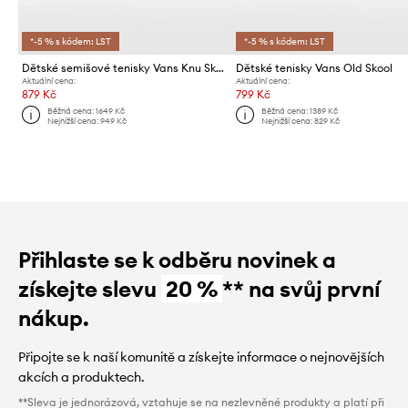
*-5 % s kódem: LST
*-5 % s kódem: LST
Dětské semišové tenisky Vans Knu Skool
Dětské tenisky Vans Old Skool
Aktuální cena:
Aktuální cena:
879 Kč
799 Kč
Běžná cena:
1649 Kč
Běžná cena:
1389 Kč
Nejnižší cena:
949 Kč
Nejnižší cena:
829 Kč
Přihlaste se k odběru novinek a
získejte slevu
20 %
** na svůj první
nákup.
Připojte se k naší komunitě a získejte informace o nejnovějších
akcích a produktech.
**Sleva je jednorázová, vztahuje se na nezlevněné produkty a platí při