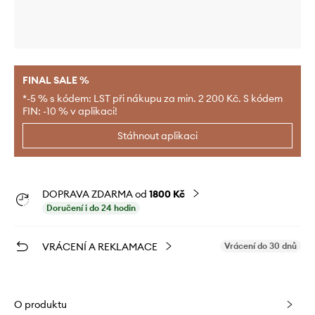
FINAL SALE %
*-5 % s kódem: LST při nákupu za min. 2 200 Kč. S kódem
FIN: -10 % v aplikaci!
Stáhnout aplikaci
DOPRAVA ZDARMA od
1800 Kč
Doručení i do 24 hodin
VRÁCENÍ A REKLAMACE
Vrácení do 30 dnů
O produktu