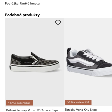
Podrážka: Umělá hmota
Podobné produkty
*-5 % s kódem: LST
*-5 % s kódem: LST
Tenisky Vans Knu Skool
Dětské tenisky Vans UY Classic Slip-On VN000ZBUEO01