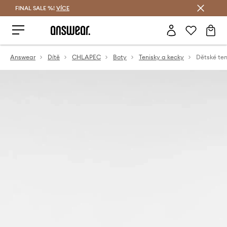
FINAL SALE %!
VÍCE
Ušetřete s Answear Club
Answear
Dítě
CHLAPEC
Boty
Tenisky a kecky
Dětské ten