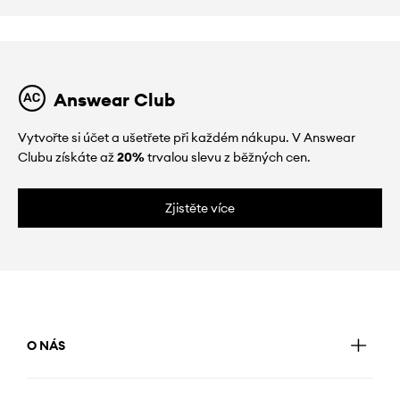
Answear Club
Vytvořte si účet a ušetřete při každém nákupu. V Answear
Clubu získáte až
20%
trvalou slevu z běžných cen.
Zjistěte více
O NÁS