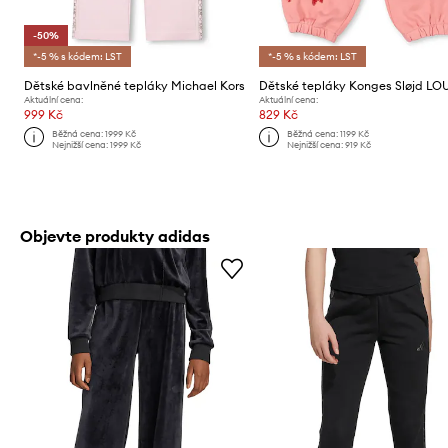
-50%
*-5 % s kódem: LST
*-5 % s kódem: LST
Dětské bavlněné tepláky Michael Kors
Aktuální cena:
Aktuální cena:
999 Kč
829 Kč
Běžná cena:
1999 Kč
Běžná cena:
1199 Kč
Nejnižší cena:
1999 Kč
Nejnižší cena:
919 Kč
Objevte produkty adidas