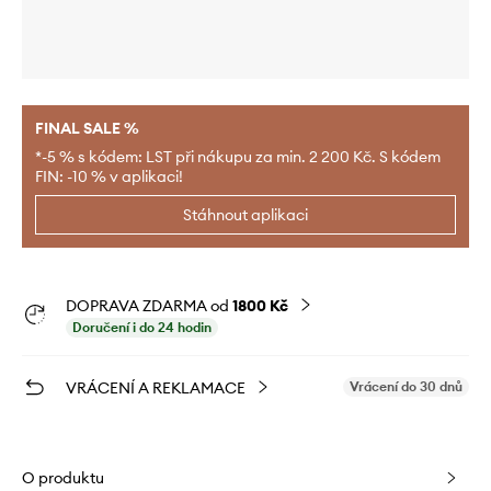
FINAL SALE %
*-5 % s kódem: LST při nákupu za min. 2 200 Kč. S kódem
FIN: -10 % v aplikaci!
Stáhnout aplikaci
DOPRAVA ZDARMA od
1800 Kč
Doručení i do 24 hodin
VRÁCENÍ A REKLAMACE
Vrácení do 30 dnů
O produktu