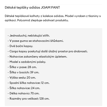
Dětské tepláky adidas JGAM PANT
Dětské teplákové kalhoty z kolekce adidas. Model vyroben z tkaniny s
aplikací. Polyamid zlepšuje odolnost produktu.
- Jednoduchý, neblokující střih.
- V pase guma se stahovacími šňůrkami.
- Dvě boční kapsy.
- Cargo kapsy poskytují další úložný prostor pro drobnosti.
- Nohavice zakončeny elastickým úpletem.
- Model s ozdobnými pásky.
- Šířka v pase: 28 cm.
- Šířka v bocích: 39 cm.
- Výška sedu: 20 cm.
- Spodní šířka nohavice: 12 cm.
- Šířka nohavice: 24 cm.
- Délka nohavic: 70 cm.
- Rozměry pro velikost: 128 cm.