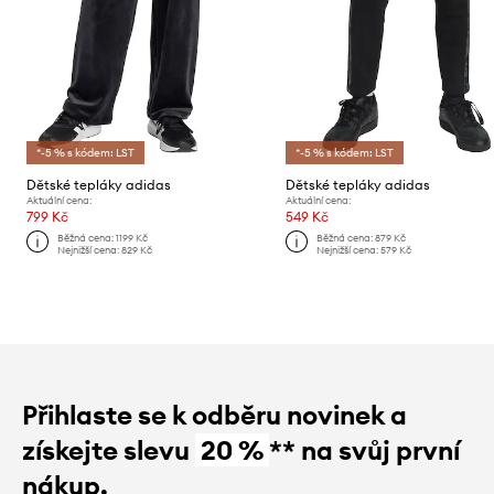
*-5 % s kódem: LST
*-5 % s kódem: LST
Dětské tepláky adidas
Dětské tepláky adidas
Aktuální cena:
Aktuální cena:
799 Kč
549 Kč
Běžná cena:
1199 Kč
Běžná cena:
879 Kč
Nejnižší cena:
829 Kč
Nejnižší cena:
579 Kč
Přihlaste se k odběru novinek a
získejte slevu
20 %
** na svůj první
nákup.