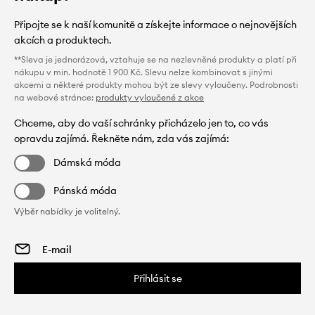
Připojte se k naší komunitě a získejte informace o nejnovějších
akcích a produktech.
**Sleva je jednorázová, vztahuje se na nezlevněné produkty a platí při
nákupu v min. hodnotě 1 900 Kč. Slevu nelze kombinovat s jinými
akcemi a některé produkty mohou být ze slevy vyloučeny. Podrobnosti
na webové stránce:
produkty vyloučené z akce
Chceme, aby do vaší schránky přicházelo jen to, co vás
opravdu zajímá. Řekněte nám, zda vás zajímá:
Dámská móda
Pánská móda
Výběr nabídky je volitelný.
Přihlásit se