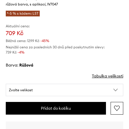
růžová barva, s aplikací, IV7047
*-5 % s kódem: LST
Aktuální cena:
709 Kč
Běžná cena:
1299 Kč
-45%
Nejnižší cena za posledních 30 dnů před poskytnutím slevy:
739 Kč
 -4%
Barva:
růžová
Tabulka velikosti
Zvolte velikost
Přidat do košíku