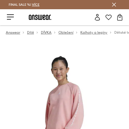
FINAL SALE %!
VÍCE
Ušetřete s Answear Club
Answear
Dítě
DÍVKA
Oblečení
Kalhoty a legíny