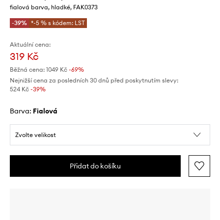
fialová barva, hladké, FAK0373
-39%
*-5 % s kódem: LST
Aktuální cena:
319 Kč
Běžná cena:
1049 Kč
-69%
Nejnižší cena za posledních 30 dnů před poskytnutím slevy:
524 Kč
 -39%
Barva:
fialová
Zvolte velikost
Přidat do košíku