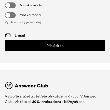
Dámská móda
Pánská móda
Výběr nabídky je volitelný.
Přihlásit se
Answear Club
Vytvořte si účet a ušetřete při každém nákupu. V Answear
Clubu získáte až
20%
trvalou slevu z běžných cen.