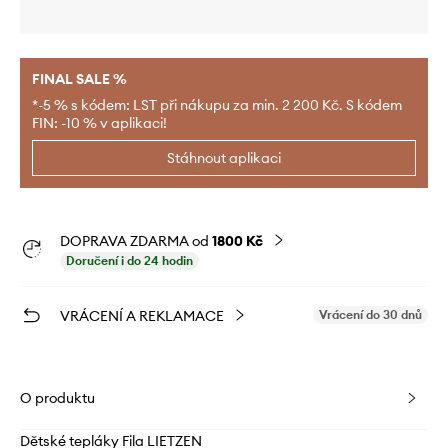
FINAL SALE %
*-5 % s kódem: LST při nákupu za min. 2 200 Kč. S kódem
FIN: -10 % v aplikaci!
Stáhnout aplikaci
DOPRAVA ZDARMA od
1800 Kč
Doručení i do 24 hodin
VRÁCENÍ A REKLAMACE
Vrácení do 30 dnů
O produktu
Dětské tepláky Fila LIETZEN