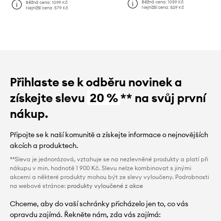
Běžná cena:
1059 Kč
Běžná cena:
1099 Kč
Nejnižší cena:
529 Kč
Nejnižší cena:
579 Kč
Přihlaste se k odběru novinek a
získejte slevu
20 %
** na svůj první
nákup.
Připojte se k naší komunitě a získejte informace o nejnovějších
akcích a produktech.
**Sleva je jednorázová, vztahuje se na nezlevněné produkty a platí při
nákupu v min. hodnotě 1 900 Kč. Slevu nelze kombinovat s jinými
akcemi a některé produkty mohou být ze slevy vyloučeny. Podrobnosti
na webové stránce:
produkty vyloučené z akce
Chceme, aby do vaší schránky přicházelo jen to, co vás
opravdu zajímá. Řekněte nám, zda vás zajímá: