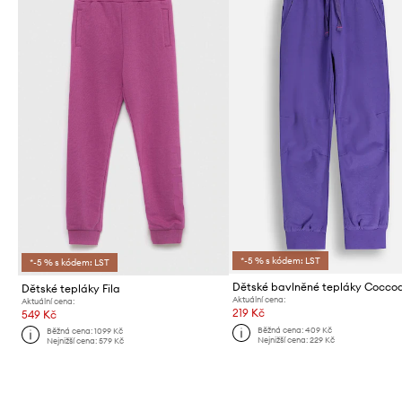
*-5 % s kódem: LST
*-5 % s kódem: LST
Dětské bavlněné tepláky Coccodr
Dětské tepláky Fila
Aktuální cena:
Aktuální cena:
219 Kč
549 Kč
Běžná cena:
409 Kč
Běžná cena:
1099 Kč
Nejnižší cena:
229 Kč
Nejnižší cena:
579 Kč