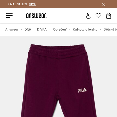
FINAL SALE %!
VÍCE
Ušetřete s Answear Club
Answear
Dítě
DÍVKA
Oblečení
Kalhoty a legíny
Dětské t