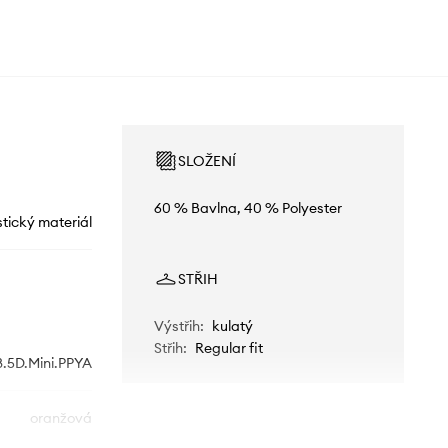
SLOŽENÍ
60 % Bavlna, 40 % Polyester
stický materiál
STŘIH
Výstřih
:
kulatý
Střih
:
Regular fit
.5D.Mini.PPYA
oranžová