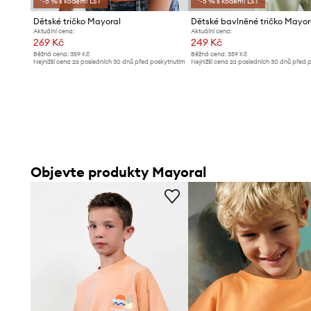
*-5 % s kódem: LST
*-5 % s kódem: LST
Dětské tričko Mayoral
Dětské bavlněné tričko Mayor
Aktuální cena:
Aktuální cena:
269 Kč
249 Kč
Běžná cena:
359 Kč
Běžná cena:
359 Kč
Nejnižší cena za posledních 30 dnů před poskytnutím
Nejnižší cena za posledních 30 dnů před 
slevy:
359 Kč
slevy:
359 Kč
Objevte produkty Mayoral