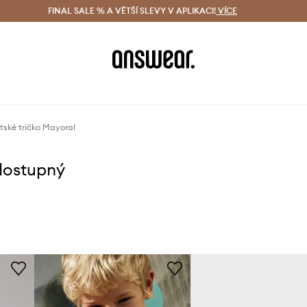
ácení zdarma (od 1800 Kč)
FINAL SALE % A VĚTŠÍ SLEVY V APLIKACI!
Doručení i do 24 h
VÍCE
Ušetřete s 
tské tričko Mayoral
dostupný