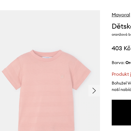
Mayoral
Dětsk
oranžová b
403 Kč
Barva:
o
Produkt 
Bohužel V
naší nabí