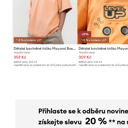
-29%
*-5 % s kódem: LST
*-5 % s kódem: LST
Dětské bavlněné tričko Mayoral Boston by Mayoral
Dětské bavlněné tričko Mayor
Aktuální cena:
Aktuální cena:
359 Kč
309 Kč
Běžná cena:
549 Kč
Běžná cena:
439 Kč
Nejnižší cena za posledních 30 dnů před poskytnutím
Nejnižší cena za posledních 30 dnů před 
slevy:
379 Kč
slevy:
439 Kč
Přihlaste se k odběru novin
20 %
získejte slevu
** na 