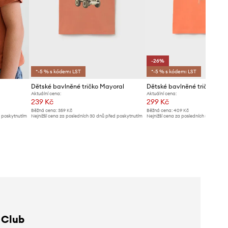
-26%
*-5 % s kódem: LST
*-5 % s kódem: LST
Dětské bavlněné tričko Mayoral
Dětské bavlněné tričko May
Aktuální cena:
Aktuální cena:
239 Kč
299 Kč
Běžná cena:
359 Kč
Běžná cena:
409 Kč
d poskytnutím
Nejnižší cena za posledních 30 dnů před poskytnutím
Nejnižší cena za posledních 30 dnů př
slevy:
249 Kč
slevy:
409 Kč
 Club