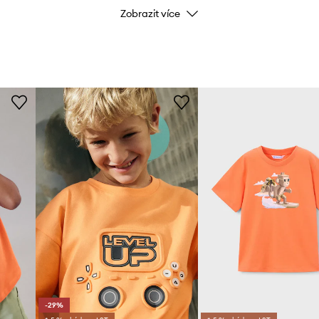
Zobrazit více
Značka
Výrobce
ID produktu
-29%