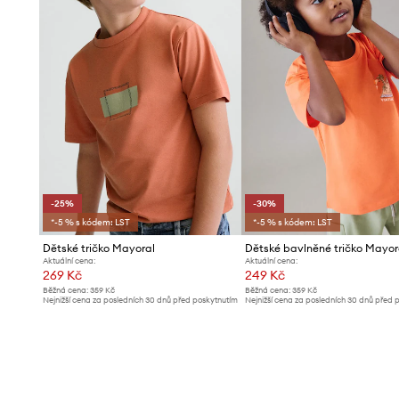
-25%
-30%
*-5 % s kódem: LST
*-5 % s kódem: LST
Dětské tričko Mayoral
Dětské bavlněné tričko Mayor
Aktuální cena:
Aktuální cena:
269 Kč
249 Kč
Běžná cena:
359 Kč
Běžná cena:
359 Kč
Nejnižší cena za posledních 30 dnů před poskytnutím
Nejnižší cena za posledních 30 dnů před 
slevy:
359 Kč
slevy:
359 Kč