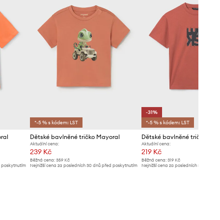
-31%
*-5 % s kódem: LST
*-5 % s kódem: LST
ral
Dětské bavlněné tričko Mayoral
Dětské bavlněné tričko May
Aktuální cena:
Aktuální cena:
239 Kč
219 Kč
Běžná cena:
359 Kč
Běžná cena:
319 Kč
d poskytnutím
Nejnižší cena za posledních 30 dnů před poskytnutím
Nejnižší cena za posledních 30 dnů př
slevy:
249 Kč
slevy:
319 Kč