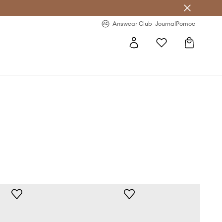
Answear Club
- 20 % na první objednávku
Answear Club
Journal
Pomoc