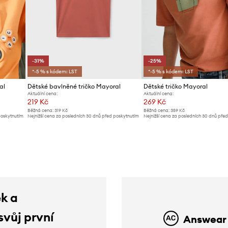
-31%
-25%
*-5 % s kódem: LST
*-5 % s kódem: LST
al
Dětské bavlněné tričko Mayoral
Dětské tričko Mayoral
Aktuální cena:
Aktuální cena:
219 Kč
269 Kč
Běžná cena:
319 Kč
Běžná cena:
359 Kč
poskytnutím
Nejnižší cena za posledních 30 dnů před poskytnutím
Nejnižší cena za posledních 30 dnů pře
slevy:
319 Kč
slevy:
359 Kč
ek a
svůj první
Answear