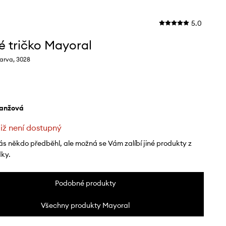
5.0
é tričko Mayoral
arva, 3028
ranžová
již není dostupný
ás někdo předběhl, ale možná se Vám zalíbí jiné produkty z
dky.
Podobné produkty
Všechny produkty Mayoral