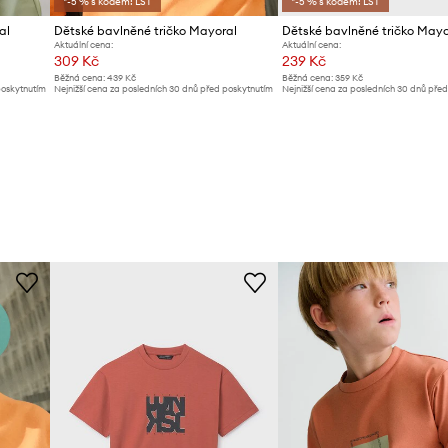
*-5 % s kódem: LST
*-5 % s kódem: LST
al
Dětské bavlněné tričko Mayoral
Dětské bavlněné tričko Mayo
Aktuální cena:
Aktuální cena:
309 Kč
239 Kč
Běžná cena:
439 Kč
Běžná cena:
359 Kč
poskytnutím
Nejnižší cena za posledních 30 dnů před poskytnutím
Nejnižší cena za posledních 30 dnů pře
slevy:
439 Kč
slevy:
249 Kč