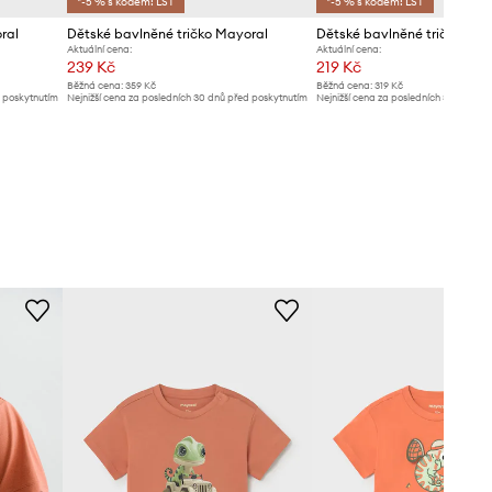
*-5 % s kódem: LST
*-5 % s kódem: LST
ral
Dětské bavlněné tričko Mayoral
Dětské bavlněné tričko May
Aktuální cena:
Aktuální cena:
239 Kč
219 Kč
Běžná cena:
359 Kč
Běžná cena:
319 Kč
d poskytnutím
Nejnižší cena za posledních 30 dnů před poskytnutím
Nejnižší cena za posledních 30 dnů př
slevy:
249 Kč
slevy:
319 Kč