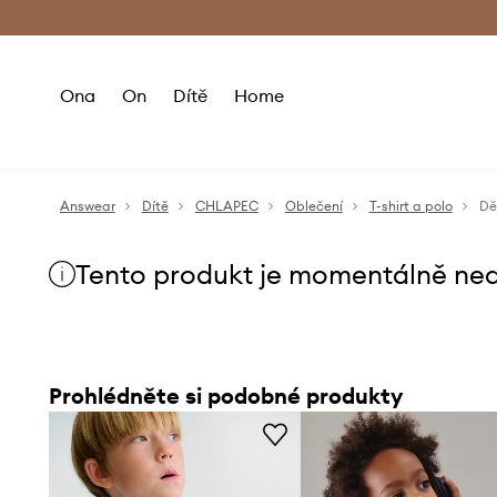
Premium Fashion Benefits
Doručení a vr
Ona
On
Dítě
Home
Answear
Dítě
CHLAPEC
Oblečení
T-shirt a polo
Dě
Tento produkt je momentálně ne
Prohlédněte si podobné produkty