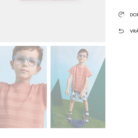
DO
VRÁ