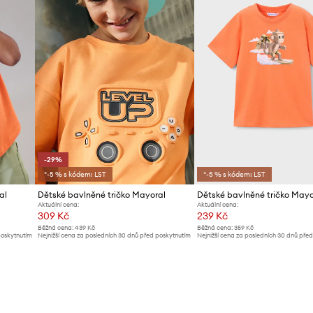
-29%
*-5 % s kódem: LST
*-5 % s kódem: LST
al
Dětské bavlněné tričko Mayoral
Dětské bavlněné tričko Mayo
Aktuální cena:
Aktuální cena:
309 Kč
239 Kč
Běžná cena:
439 Kč
Běžná cena:
359 Kč
poskytnutím
Nejnižší cena za posledních 30 dnů před poskytnutím
Nejnižší cena za posledních 30 dnů pře
slevy:
439 Kč
slevy:
249 Kč