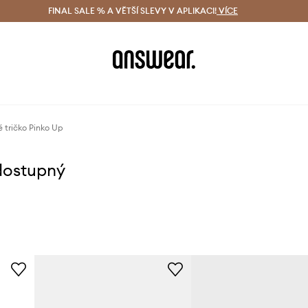
ácení zdarma (od 1800 Kč)
FINAL SALE % A VĚTŠÍ SLEVY V APLIKACI!
Doručení i do 24 h
VÍCE
Ušetřete s 
 tričko Pinko Up
dostupný