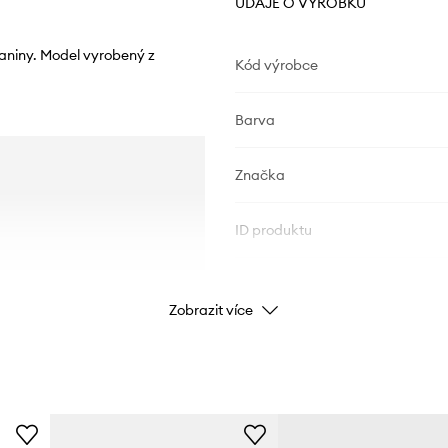
ÚDAJE O VÝROBKU
kaniny. Model vyrobený z
Kód výrobce
Barva
Značka
ID produktu
Zobrazit více