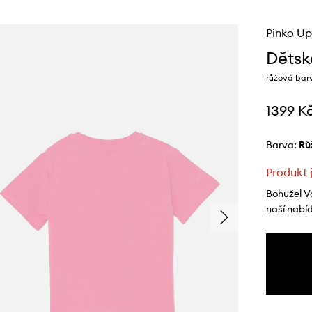
Pinko Up
Dětsk
růžová bar
1399 K
Barva:
r
Produkt 
Bohužel V
naší nabí