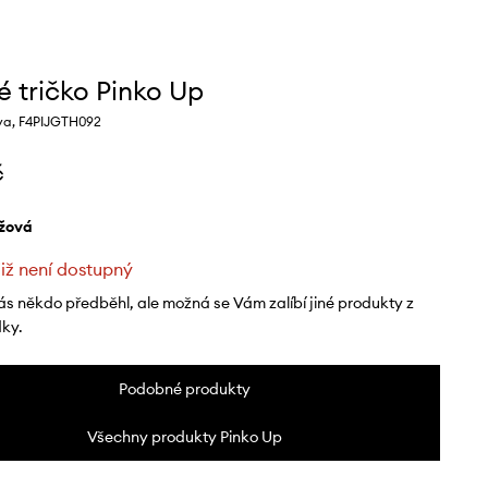
é tričko Pinko Up
va, F4PIJGTH092
č
ůžová
již není dostupný
ás někdo předběhl, ale možná se Vám zalíbí jiné produkty z
dky.
Podobné produkty
Všechny produkty Pinko Up