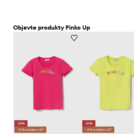
Objevte produkty Pinko Up
-23%
-23%
*-5 % s kódem: LST
*-5 % s kódem: LST