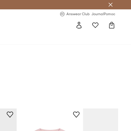
Answear Club
- 20 % na první objednávku
Answear Club
Journal
Pomoc