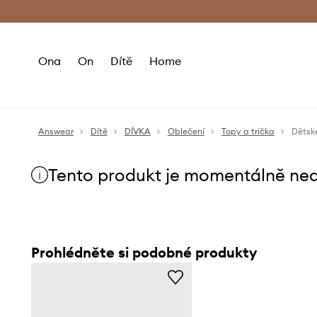
Premium Fashion Benefits
Doručení a vr
Ona
On
Dítě
Home
Answear
Dítě
DÍVKA
Oblečení
Topy a trička
Dětské
Tento produkt je momentálně ne
Prohlédněte si podobné produkty