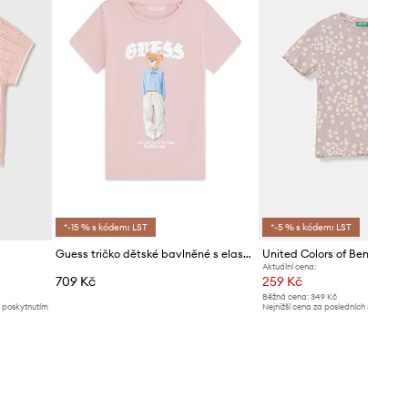
*-15 % s kódem: LST
*-5 % s kódem: LST
Guess tričko dětské bavlněné s elastanem
Aktuální cena:
709 Kč
259 Kč
Běžná cena:
349 Kč
d poskytnutím
Nejnižší cena za posledních 30 dnů př
slevy:
269 Kč