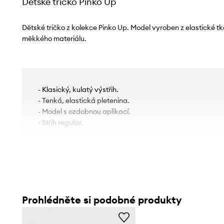
Dětské tričko Pinko Up
Dětské tričko z kolekce Pinko Up. Model vyroben z elastické t
měkkého materiálu.
- Klasický, kulatý výstřih.
- Tenká, elastická pletenina.
- Model s ozdobnou aplikací.
- Střih regular.
Prohlédněte si podobné produkty