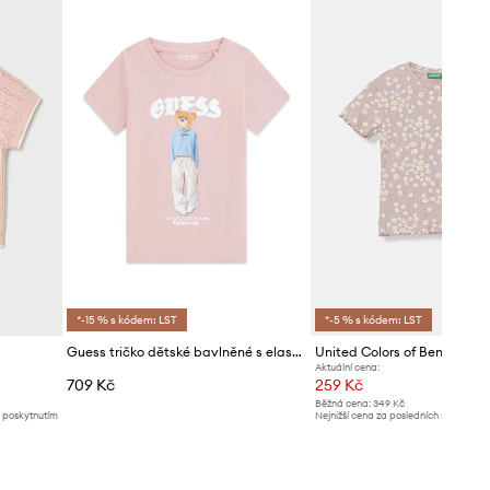
*-15 % s kódem: LST
*-5 % s kódem: LST
Guess tričko dětské bavlněné s elastanem
Aktuální cena:
709 Kč
259 Kč
Běžná cena:
349 Kč
d poskytnutím
Nejnižší cena za posledních 30 dnů př
slevy:
269 Kč