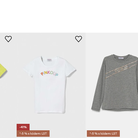
-41%
*-5 % s kódem: LST
*-5 % s kódem: LST