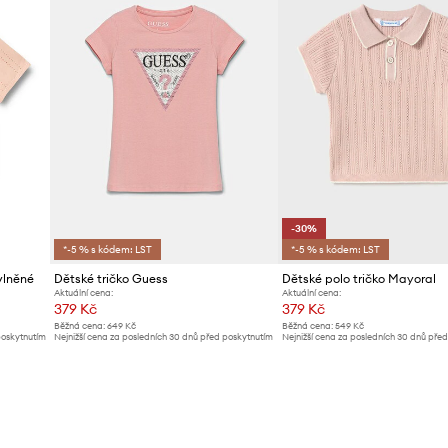
-30%
*-5 % s kódem: LST
*-5 % s kódem: LST
vlněné
Dětské tričko Guess
Dětské polo tričko Mayoral
Aktuální cena:
Aktuální cena:
379 Kč
379 Kč
Běžná cena:
649 Kč
Běžná cena:
549 Kč
poskytnutím
Nejnižší cena za posledních 30 dnů před poskytnutím
Nejnižší cena za posledních 30 dnů pře
slevy:
399 Kč
slevy:
549 Kč