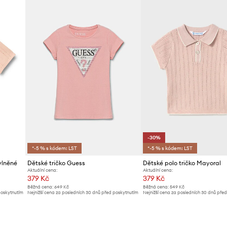
-30%
*-5 % s kódem: LST
*-5 % s kódem: LST
vlněné
Dětské tričko Guess
Dětské polo tričko Mayoral
Aktuální cena:
Aktuální cena:
379 Kč
379 Kč
Běžná cena:
649 Kč
Běžná cena:
549 Kč
poskytnutím
Nejnižší cena za posledních 30 dnů před poskytnutím
Nejnižší cena za posledních 30 dnů pře
slevy:
399 Kč
slevy:
549 Kč