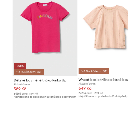
-23%
*-5 % s kódem: LST
*-5 % s kódem: LST
Wheat basic tričko dětské ba
Dětské bavlněné tričko Pinko Up
Aktuální cena:
Aktuální cena:
649 Kč
589 Kč
Běžná cena:
1099 Kč
Běžná cena:
1999 Kč
Nejnižší cena za posledních 30 dnů před 
Nejnižší cena za posledních 30 dnů před poskytnutím
slevy:
679 Kč
slevy:
769 Kč