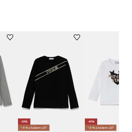
-10%
-41%
*-5 % s kódem: LST
*-5 % s kódem: LST