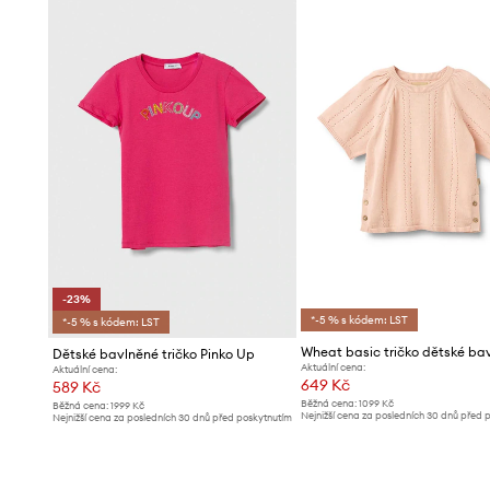
-23%
*-5 % s kódem: LST
*-5 % s kódem: LST
Wheat basic tričko dětské ba
Dětské bavlněné tričko Pinko Up
Aktuální cena:
Aktuální cena:
649 Kč
589 Kč
Běžná cena:
1099 Kč
Běžná cena:
1999 Kč
Nejnižší cena za posledních 30 dnů před 
Nejnižší cena za posledních 30 dnů před poskytnutím
slevy:
679 Kč
slevy:
769 Kč