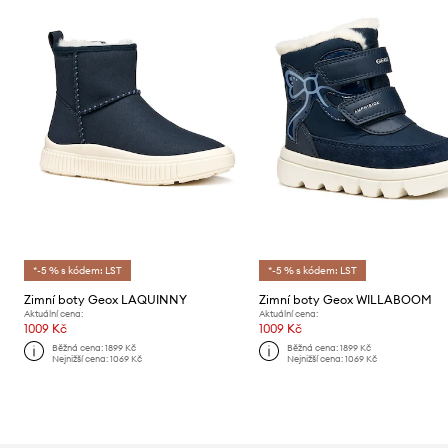
*-5 % s kódem: LST
*-5 % s kódem: LST
Zimní boty Geox LAQUINNY
Zimní boty Geox WILLABOOM
Aktuální cena:
Aktuální cena:
1009 Kč
1009 Kč
Běžná cena:
1899 Kč
Běžná cena:
1899 Kč
Nejnižší cena:
1069 Kč
Nejnižší cena:
1069 Kč