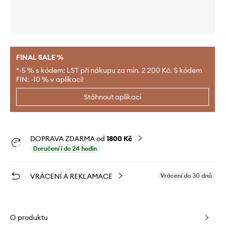
FINAL SALE %
*-5 % s kódem: LST při nákupu za min. 2 200 Kč. S kódem
FIN: -10 % v aplikaci!
Stáhnout aplikaci
DOPRAVA ZDARMA od
1800 Kč
Doručení i do 24 hodin
VRÁCENÍ A REKLAMACE
Vrácení do 30 dnů
O produktu