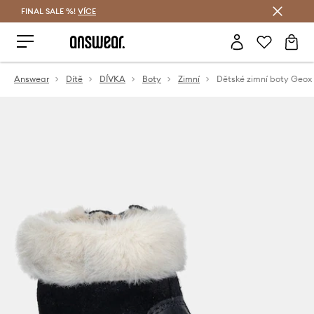
FINAL SALE %!
VÍCE
Ušetřete s Answear Club
Answear
Dítě
DÍVKA
Boty
Zimní
Dětské zimní boty Geo