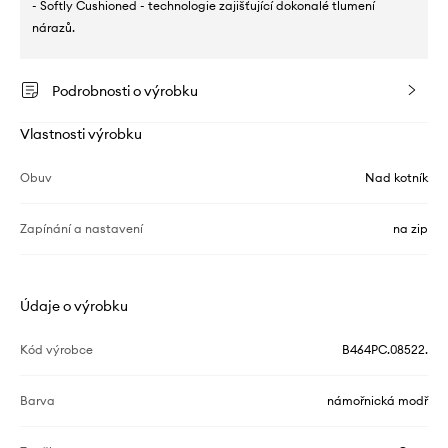
- Softly Cushioned - technologie zajišťující dokonalé tlumení
nárazů.
Podrobnosti o výrobku
Vlastnosti výrobku
Obuv
Nad kotník
Zapínání a nastavení
na zip
Údaje o výrobku
Kód výrobce
B464PC.08522.
Barva
námořnická modř