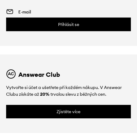
Přihlásit se
Answear Club
Vytvořte si účet a ušetřete při každém nákupu. V Answear
Clubu získáte až
20%
trvalou slevu z běžných cen.
Zjistěte více