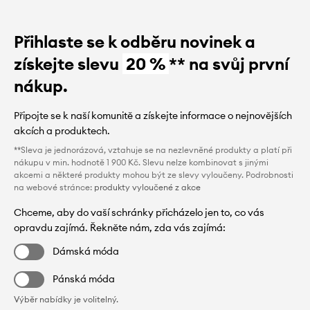
Přihlaste se k odběru novinek a
získejte slevu
20 %
** na svůj první
nákup.
Připojte se k naší komunitě a získejte informace o nejnovějších
akcích a produktech.
**Sleva je jednorázová, vztahuje se na nezlevněné produkty a platí při
nákupu v min. hodnotě 1 900 Kč. Slevu nelze kombinovat s jinými
akcemi a některé produkty mohou být ze slevy vyloučeny. Podrobnosti
na webové stránce:
produkty vyloučené z akce
Chceme, aby do vaší schránky přicházelo jen to, co vás
opravdu zajímá. Řekněte nám, zda vás zajímá:
Dámská móda
Pánská móda
Výběr nabídky je volitelný.