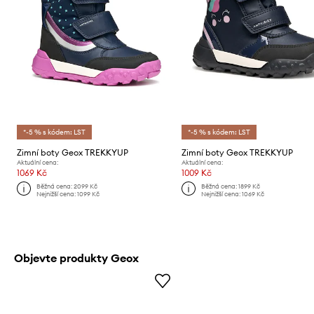
*-5 % s kódem: LST
*-5 % s kódem: LST
Zimní boty Geox TREKKYUP
Zimní boty Geox TREKKYUP
Aktuální cena:
Aktuální cena:
1069 Kč
1009 Kč
Běžná cena:
2099 Kč
Běžná cena:
1899 Kč
Nejnižší cena:
1099 Kč
Nejnižší cena:
1069 Kč
Objevte produkty Geox