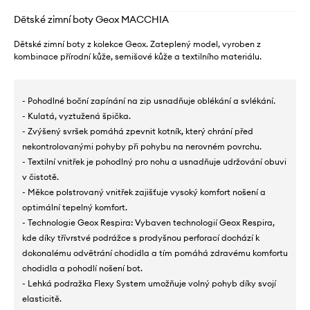
Dětské zimní boty Geox MACCHIA
Dětské zimní boty z kolekce Geox. Zateplený model, vyroben z
kombinace přírodní kůže, semišové kůže a textilního materiálu.
- Pohodlné boční zapínání na zip usnadňuje oblékání a svlékání.
- Kulatá, vyztužená špička.
- Zvýšený svršek pomáhá zpevnit kotník, který chrání před
nekontrolovanými pohyby při pohybu na nerovném povrchu.
- Textilní vnitřek je pohodlný pro nohu a usnadňuje udržování obuvi
v čistotě.
- Měkce polstrovaný vnitřek zajišťuje vysoký komfort nošení a
optimální tepelný komfort.
- Technologie Geox Respira: Vybaven technologií Geox Respira,
kde díky třívrstvé podrážce s prodyšnou perforací dochází k
dokonalému odvětrání chodidla a tím pomáhá zdravému komfortu
chodidla a pohodlí nošení bot.
- Lehká podražka Flexy System umožňuje volný pohyb díky svojí
elasticitě.