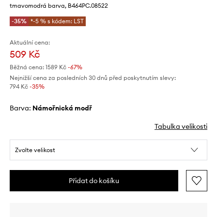
tmavomodrá barva, B464PC.08522
-35%
*-5 % s kódem: LST
Aktuální cena:
509 Kč
Běžná cena:
1589 Kč
-67%
Nejnižší cena za posledních 30 dnů před poskytnutím slevy:
794 Kč
 -35%
Barva:
námořnická modř
Tabulka velikosti
Zvolte velikost
Přidat do košíku