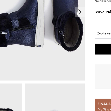
Nejnižší ce
Barva:
n
Zvolte ve
FINAL 
*-5 % s 