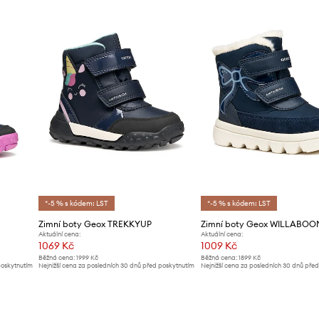
*-5 % s kódem: LST
*-5 % s kódem: LST
Zimní boty Geox TREKKYUP
Zimní boty Geox WILLABOO
Aktuální cena:
Aktuální cena:
1069 Kč
1009 Kč
Běžná cena:
1999 Kč
Běžná cena:
1899 Kč
poskytnutím
Nejnižší cena za posledních 30 dnů před poskytnutím
Nejnižší cena za posledních 30 dnů pře
slevy:
1099 Kč
slevy:
1069 Kč