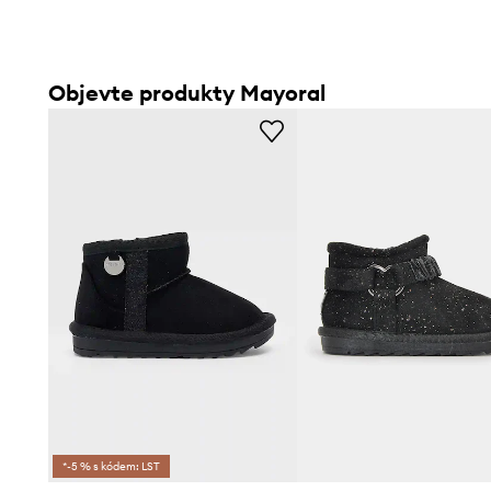
Objevte produkty Mayoral
*-5 % s kódem: LST