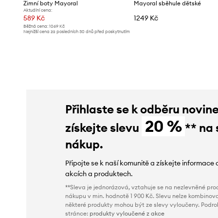
Zimní boty Mayoral
Mayoral sběhule dětské
Aktuální cena:
589 Kč
1249 Kč
Běžná cena:
1069 Kč
Nejnižší cena za posledních 30 dnů před poskytnutím
slevy:
619 Kč
Přihlaste se k odběru novin
20 %
získejte slevu
** na 
nákup.
Připojte se k naší komunitě a získejte informace 
akcích a produktech.
**Sleva je jednorázová, vztahuje se na nezlevněné prod
nákupu v min. hodnotě 1 900 Kč. Slevu nelze kombinova
některé produkty mohou být ze slevy vyloučeny. Podr
stránce:
produkty vyloučené z akce