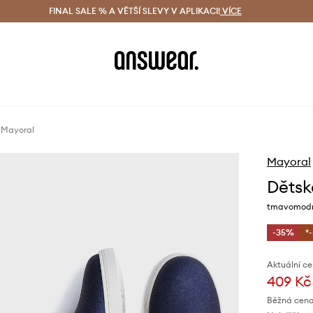
ácení zdarma (od 1800 Kč)
FINAL SALE % A VĚTŠÍ SLEVY V APLIKACI!
Doručení i do 24 h
VÍCE
Ušetřete s 
 Mayoral
Mayoral
Dětsk
tmavomodr
-35%
*
Aktuální ce
409 Kč
Běžná cena