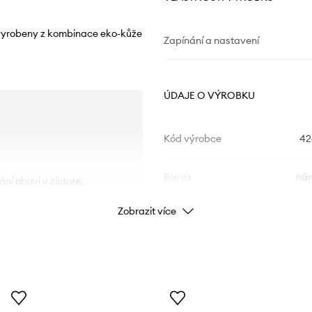
 vyrobeny z kombinace eko-kůže
Zapínání a nastavení
ÚDAJE O VÝROBKU
Kód výrobce
42
Barva
nám
ní obuvi v čistotě.
Zobrazit více
Značka
Výrobce
ID produktu