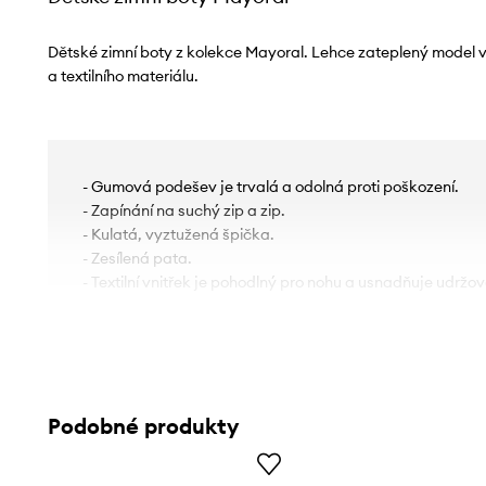
Dětské zimní boty z kolekce Mayoral. Lehce zateplený model
a textilního materiálu.
- Gumová podešev je trvalá a odolná proti poškození.
- Zapínání na suchý zip a zip.
- Kulatá, vyztužená špička.
- Zesílená pata.
- Textilní vnitřek je pohodlný pro nohu a usnadňuje udržová
Podobné produkty