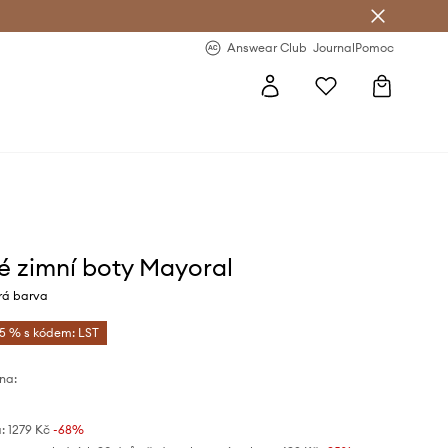
Answear Club
- 20 % na první objednávku
Answear Club
Journal
Pomoc
é zimní boty Mayoral
á barva
-5 % s kódem: LST
na:
:
1279 Kč
-68%