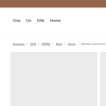
Premium Fashion Benefits
Doručení a vr
Ona
On
Dítě
Home
Answear
Dítě
DÍVKA
Boty
Zimní
Dětské zimní boty