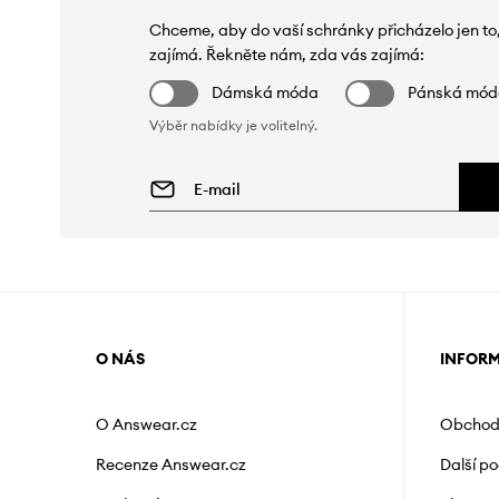
Chceme, aby do vaší schránky přicházelo jen to
zajímá. Řekněte nám, zda vás zajímá:
Dámská móda
Pánská mó
Výběr nabídky je volitelný.
O NÁS
INFOR
O Answear.cz
Obchod
Recenze Answear.cz
Další p