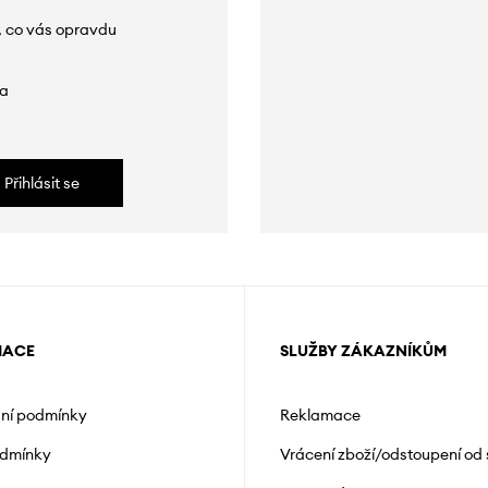
, co vás opravdu
da
Přihlásit se
MACE
SLUŽBY ZÁKAZNÍKŮM
ní podmínky
Reklamace
odmínky
Vrácení zboží/odstoupení od