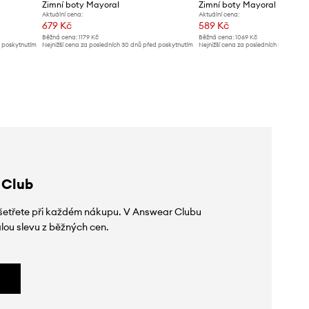
Zimní boty Mayoral
Zimní boty Mayoral
Aktuální cena:
Aktuální cena:
679 Kč
589 Kč
Běžná cena:
1179 Kč
Běžná cena:
1069 Kč
d poskytnutím
Nejnižší cena za posledních 30 dnů před poskytnutím
Nejnižší cena za posledních 30 dnů př
slevy:
709 Kč
slevy:
619 Kč
 Club
 ušetřete při každém nákupu. V Answear Clubu
lou slevu z běžných cen.