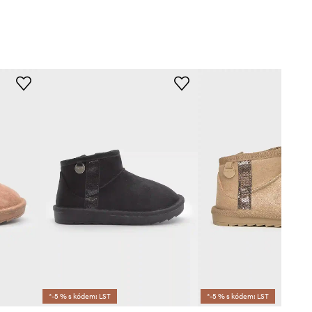
*-5 % s kódem: LST
*-5 % s kódem: LST