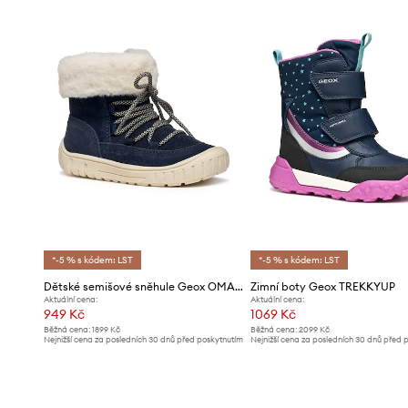
*-5 % s kódem: LST
*-5 % s kódem: LST
Dětské semišové sněhule Geox OMAR WPF
Zimní boty Geox TREKKYUP
Aktuální cena:
Aktuální cena:
949 Kč
1069 Kč
Běžná cena:
1899 Kč
Běžná cena:
2099 Kč
Nejnižší cena za posledních 30 dnů před poskytnutím
Nejnižší cena za posledních 30 dnů před 
slevy:
989 Kč
slevy:
1099 Kč