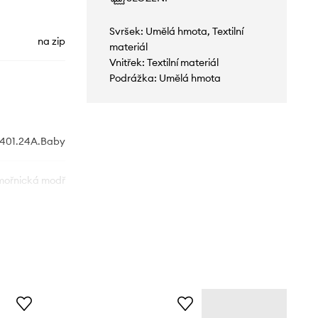
Svršek: Umělá hmota, Textilní
na zip
materiál
Vnitřek: Textilní materiál
Podrážka: Umělá hmota
401.24A.Baby
ořnická modř
Mayoral