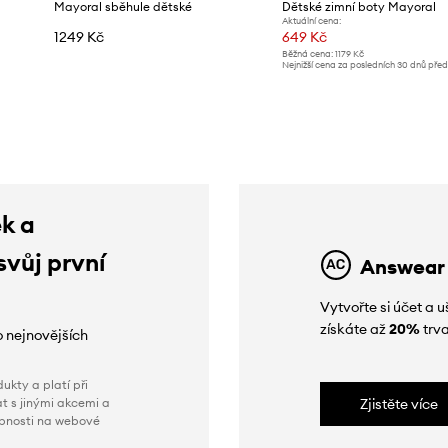
Mayoral sběhule dětské
Dětské zimní boty Mayoral
Aktuální cena:
1249 Kč
649 Kč
Běžná cena:
1179 Kč
Nejnižší cena za posledních 30 dnů pře
slevy:
679 Kč
ek a
svůj první
Answear
Vytvořte si účet a
získáte až
20%
trva
o nejnovějších
ukty a platí při
t s jinými akcemi a
Zjistěte více
obnosti na webové