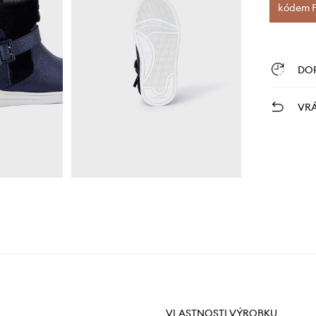
kódem FI
DO
VRÁ
VLASTNOSTI VÝROBKU