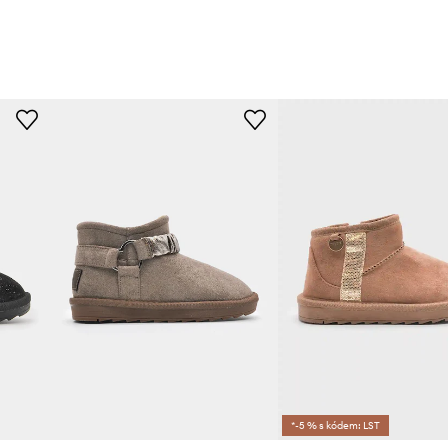
*-5 % s kódem: LST