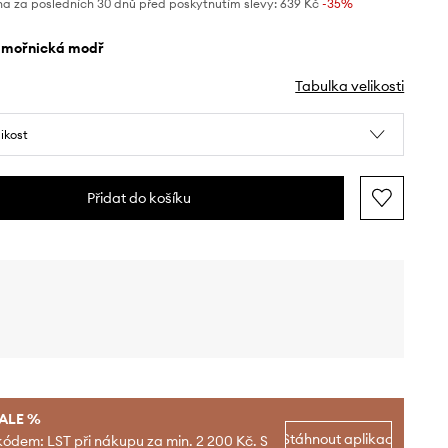
na za posledních 30 dnů před poskytnutím slevy:
639 Kč
 -35%
ámořnická modř
Tabulka velikosti
likost
Přidat do košíku
SALE %
Stáhnout aplikaci
kódem: LST při nákupu za min. 2 200 Kč. S