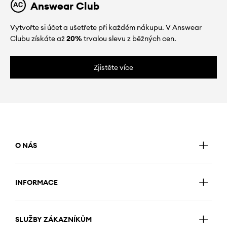
Answear Club
Vytvořte si účet a ušetřete při každém nákupu. V Answear
Clubu získáte až
20%
trvalou slevu z běžných cen.
Zjistěte více
O NÁS
INFORMACE
SLUŽBY ZÁKAZNÍKŮM