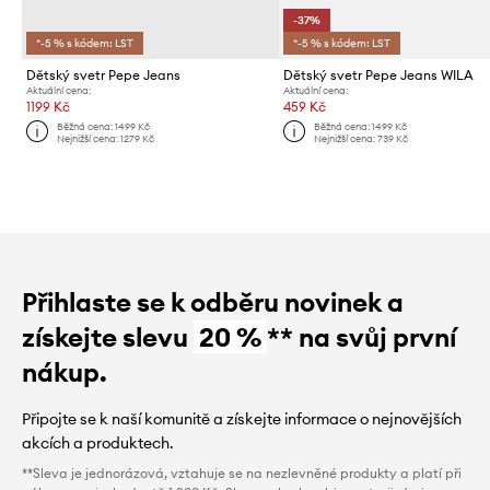
-37%
*-5 % s kódem: LST
*-5 % s kódem: LST
Dětský svetr Pepe Jeans
Dětský svetr Pepe Jeans WILA
Aktuální cena:
Aktuální cena:
1199 Kč
459 Kč
Běžná cena:
1499 Kč
Běžná cena:
1499 Kč
Nejnižší cena:
1279 Kč
Nejnižší cena:
739 Kč
Přihlaste se k odběru novinek a
získejte slevu
20 %
** na svůj první
nákup.
Připojte se k naší komunitě a získejte informace o nejnovějších
akcích a produktech.
**Sleva je jednorázová, vztahuje se na nezlevněné produkty a platí při