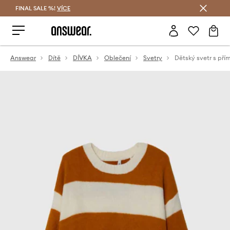
FINAL SALE %!
VÍCE
Ušetřete s Answear Club
Answear
Dítě
DÍVKA
Oblečení
Svetry