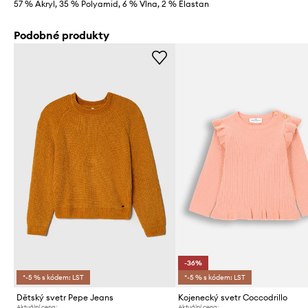
57 % Akryl, 35 % Polyamid, 6 % Vlna, 2 % Elastan
Podobné produkty
-36%
*-5 % s kódem: LST
*-5 % s kódem: LST
Dětský svetr Pepe Jeans
Kojenecký svetr Coccodrillo
Aktuální cena:
Aktuální cena: