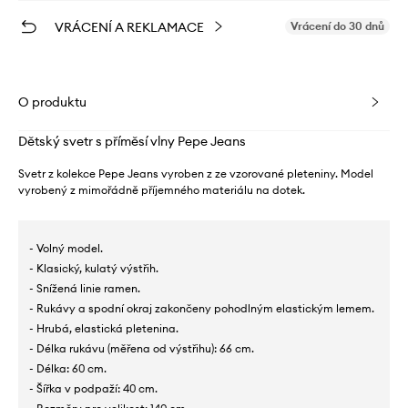
VRÁCENÍ A REKLAMACE
Vrácení do 30 dnů
O produktu
Dětský svetr s příměsí vlny Pepe Jeans
Svetr z kolekce Pepe Jeans vyroben z ze vzorované pleteniny. Model
vyrobený z mimořádně příjemného materiálu na dotek.
- Volný model.
- Klasický, kulatý výstřih.
- Snížená linie ramen.
- Rukávy a spodní okraj zakončeny pohodlným elastickým lemem.
- Hrubá, elastická pletenina.
- Délka rukávu (měřena od výstřihu): 66 cm.
- Délka: 60 cm.
- Šířka v podpaží: 40 cm.