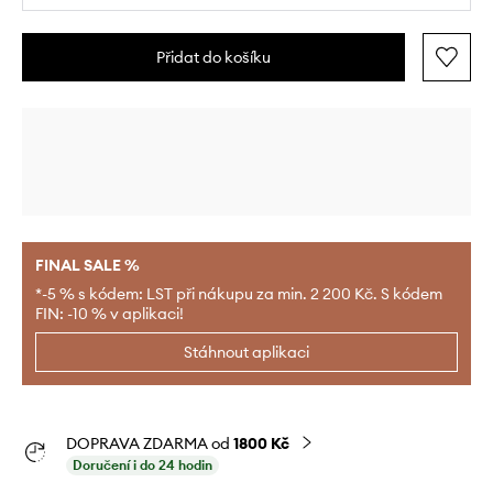
Přidat do košíku
FINAL SALE %
*-5 % s kódem: LST při nákupu za min. 2 200 Kč. S kódem
FIN: -10 % v aplikaci!
Stáhnout aplikaci
DOPRAVA ZDARMA od
1800 Kč
Doručení i do 24 hodin