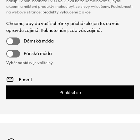
nákupu v min. hodnotě 1 900 Kč. Slevu nelze kombinovat s jinými
akcemi a některé produkty mohou být ze slevy vyloučeny. Podrobnosti
na webové stránce:
produkty vyloučené z akce
Chceme, aby do vaší schránky přicházelo jen to, co vás
opravdu zajímá. Řekněte nám, zda vás zajímá:
Dámská móda
Pánská móda
Výběr nabídky je volitelný.
Přihlásit se