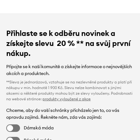
Přihlaste se k odběru novinek a
získejte slevu
20 %
** na svůj první
nákup.
Připojte se k naší komunitě a získejte informace o nejnovějších
akcích a produktech.
**Sleva je jednorázová, vztahuje se na nezlevněné produkty a platí při
nákupu v min. hodnotě 1 900 Kč. Slevu nelze kombinovat s jinými
akcemi a některé produkty mohou být ze slevy vyloučeny. Podrobnosti
na webové stránce:
produkty vyloučené z akce
Chceme, aby do vaší schránky přicházelo jen to, co vás
opravdu zajímá. Řekněte nám, zda vás zajímá:
Dámská móda