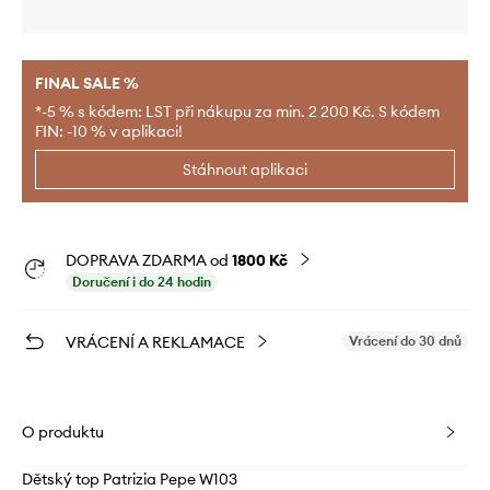
FINAL SALE %
*-5 % s kódem: LST při nákupu za min. 2 200 Kč. S kódem
FIN: -10 % v aplikaci!
Stáhnout aplikaci
DOPRAVA ZDARMA od
1800 Kč
Doručení i do 24 hodin
VRÁCENÍ A REKLAMACE
Vrácení do 30 dnů
O produktu
Dětský top Patrizia Pepe W103