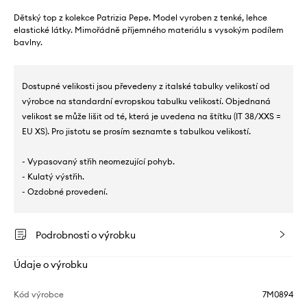
Dětský top z kolekce Patrizia Pepe. Model vyroben z tenké, lehce
elastické látky. Mimořádně příjemného materiálu s vysokým podílem
bavlny.
Dostupné velikosti jsou převedeny z italské tabulky velikostí od
výrobce na standardní evropskou tabulku velikostí. Objednaná
velikost se může lišit od té, která je uvedena na štítku (IT 38/XXS =
EU XS). Pro jistotu se prosím seznamte s tabulkou velikostí.
- Vypasovaný střih neomezující pohyb.
- Kulatý výstřih.
- Ozdobné provedení.
Podrobnosti o výrobku
Údaje o výrobku
Kód výrobce
7M0894