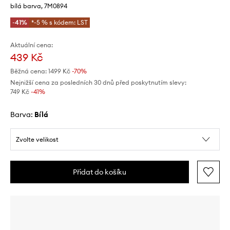
bílá barva, 7M0894
-41%
*-5 % s kódem: LST
Aktuální cena:
439 Kč
Běžná cena:
1499 Kč
-70%
Nejnižší cena za posledních 30 dnů před poskytnutím slevy:
749 Kč
 -41%
Barva:
bílá
Zvolte velikost
Přidat do košíku