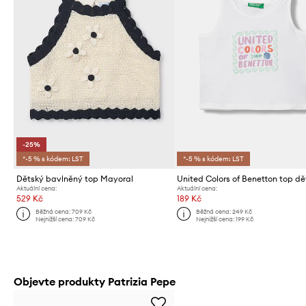
-25%
*-5 % s kódem: LST
*-5 % s kódem: LST
Dětský bavlněný top Mayoral
Aktuální cena:
Aktuální cena:
529 Kč
189 Kč
Běžná cena:
709 Kč
Běžná cena:
249 Kč
Nejnižší cena:
709 Kč
Nejnižší cena:
199 Kč
Objevte produkty Patrizia Pepe