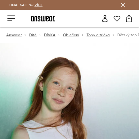
FINAL SALE %!
VÍCE
Ušetřete s Answear Club
Answear
Dítě
DÍVKA
Oblečení
Topy a trička
Dětský top 