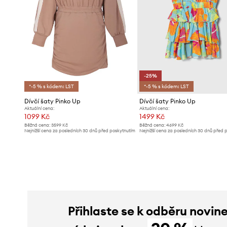
-25%
*-5 % s kódem: LST
*-5 % s kódem: LST
Dívčí šaty Pinko Up
Dívčí šaty Pinko Up
Aktuální cena:
Aktuální cena:
1099 Kč
1499 Kč
Běžná cena:
3599 Kč
Běžná cena:
4699 Kč
Nejnižší cena za posledních 30 dnů před poskytnutím
Nejnižší cena za posledních 30 dnů před 
slevy:
1199 Kč
slevy:
1999 Kč
Přihlaste se k odběru novin