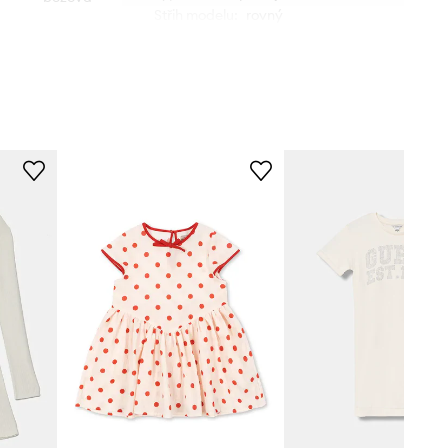
Střih modelu
:
rovný
Pinko Up