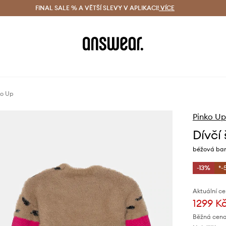
ácení zdarma (od 1800 Kč)
FINAL SALE % A VĚTŠÍ SLEVY V APLIKACI!
Doručení i do 24 h
VÍCE
Ušetřete s 
ko Up
Pinko Up
Dívčí
béžová bar
-13%
*-
Aktuální ce
1299 K
Běžná cena