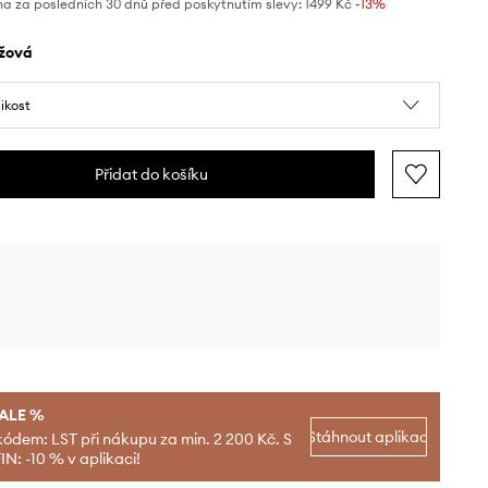
na za posledních 30 dnů před poskytnutím slevy:
1499 Kč
 -13%
éžová
likost
Přidat do košíku
SALE %
Stáhnout aplikaci
kódem: LST při nákupu za min. 2 200 Kč. S
N: -10 % v aplikaci!