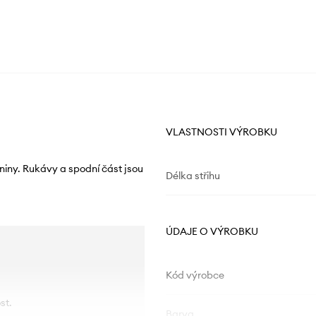
VLASTNOSTI VÝROBKU
niny. Rukávy a spodní část jsou
Délka střihu
ÚDAJE O VÝROBKU
Kód výrobce
st.
Barva