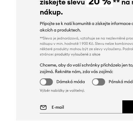
20 %
získejte slevu
** na 
nákup.
Připojte se k naší komunitě a získejte informace 
akcích a produktech.
**Sleva je jednorázová, vztahuje se na nezlevněné prod
nákupu v min. hodnotě 1 900 Kč. Slevu nelze kombinova
některé produkty mohou být ze slevy vyloučeny. Podr
stránce:
produkty vyloučené z akce
Chceme, aby do vaší schránky přicházelo jen to
zajímá. Řekněte nám, zda vás zajímá:
Dámská móda
Pánská mó
Výběr nabídky je volitelný.