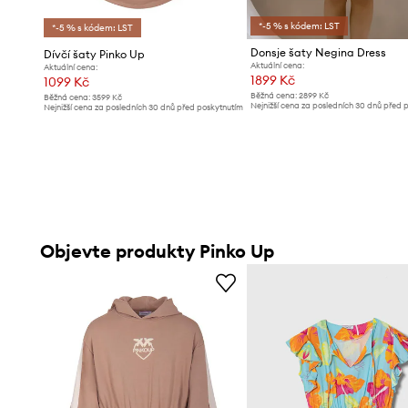
*-5 % s kódem: LST
*-5 % s kódem: LST
Donsje šaty Negina Dress
Dívčí šaty Pinko Up
Aktuální cena:
Aktuální cena:
1899 Kč
1099 Kč
Běžná cena:
2899 Kč
Běžná cena:
3599 Kč
Nejnižší cena za posledních 30 dnů před 
Nejnižší cena za posledních 30 dnů před poskytnutím
slevy:
1999 Kč
slevy:
1199 Kč
Objevte produkty Pinko Up