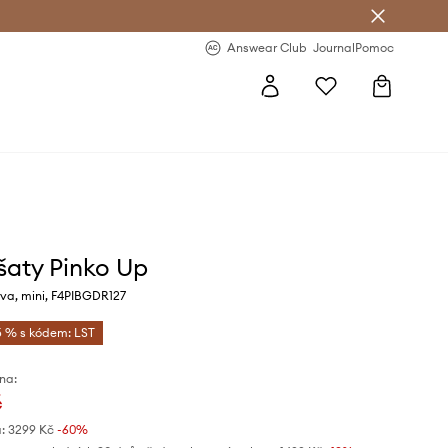
Answear Club
- 20 % na první objednávku
Answear Club
Journal
Pomoc
 šaty Pinko Up
va, mini, F4PIBGDR127
5 % s kódem: LST
na:
č
:
3299 Kč
-60%