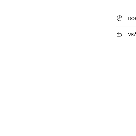
DO
VRÁ