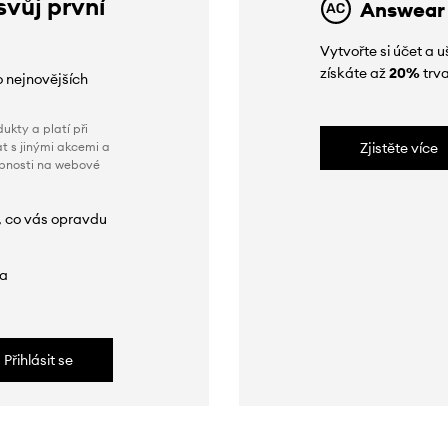
svůj první
Answear
Vytvořte si účet a
získáte až
20%
trva
o nejnovějších
ukty a platí při
t s jinými akcemi a
Zjistěte více
obnosti na webové
, co vás opravdu
da
Přihlásit se