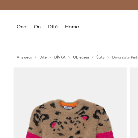
Premium Fashion Benefits
Doručení a vr
Ona
On
Dítě
Home
Answear
Dítě
DÍVKA
Oblečení
Šaty
Dívčí šaty Pin