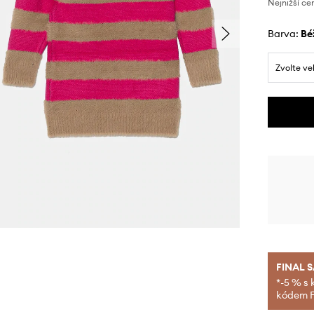
Nejnižší ce
Barva:
b
Zvolte ve
FINAL 
*-5 % s 
kódem FI