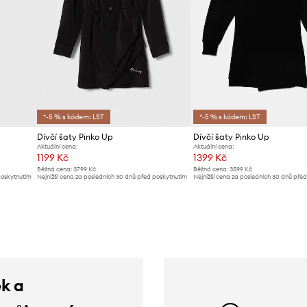
*-5 % s kódem: LST
*-5 % s kódem: LST
Dívčí šaty Pinko Up
Dívčí šaty Pinko Up
Aktuální cena:
Aktuální cena:
1199 Kč
1399 Kč
Běžná cena:
3799 Kč
Běžná cena:
3599 Kč
poskytnutím
Nejnižší cena za posledních 30 dnů před poskytnutím
Nejnižší cena za posledních 30 dnů pře
slevy:
1299 Kč
slevy:
1499 Kč
ek a