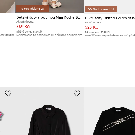
*-5 % s kódem: LST
*-5 % s kódem: LST
Dětské šaty s bavlnou Mini Rodini Bear
Dívčí šaty United Colors of 
Aktuální cena:
Aktuální cena:
859 Kč
529 Kč
Běžná cena:
1599 Kč
Běžná cena:
1099 Kč
poskytnutím
Nejnižší cena za posledních 30 dnů před poskytnutím
Nejnižší cena za posledních 30 dnů pře
slevy:
919 Kč
slevy:
559 Kč