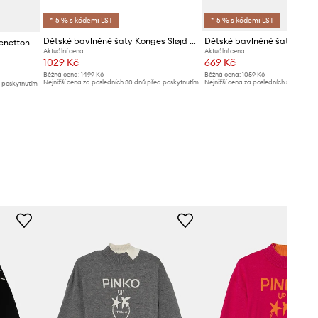
*-5 % s kódem: LST
*-5 % s kódem: LST
Dětské bavlněné šaty Konges Sløjd VIVO DRESS GOTS
Dětské bavlněné šaty Gues
Benetton
Aktuální cena:
Aktuální cena:
1029 Kč
669 Kč
Běžná cena:
1499 Kč
Běžná cena:
1059 Kč
Nejnižší cena za posledních 30 dnů před poskytnutím
Nejnižší cena za posledních 30 dnů př
d poskytnutím
slevy:
1099 Kč
slevy:
709 Kč