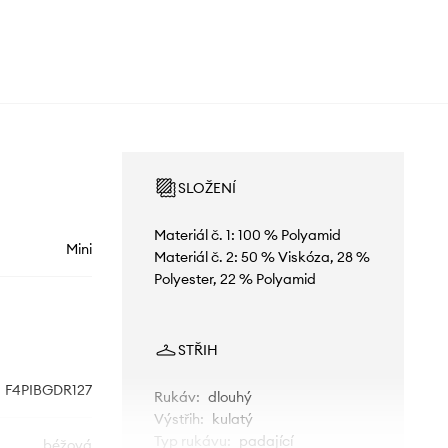
SLOŽENÍ
Materiál č. 1: 100 % Polyamid
Mini
Materiál č. 2: 50 % Viskóza, 28 %
Polyester, 22 % Polyamid
STŘIH
F4PIBGDR127
Rukáv
:
dlouhý
Výstřih
:
kulatý
Typ rukávu
:
padající
béžová