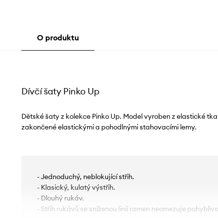
O produktu
Dívčí šaty Pinko Up
Dětské šaty z kolekce Pinko Up. Model vyroben z elastické tka
zakončené elastickými a pohodlnými stahovacími lemy.
- Jednoduchý, neblokující střih.
- Klasický, kulatý výstřih.
- Dlouhý rukáv.
- Střih rukávů se sníženou linií ramen neomezuje pohyblivo