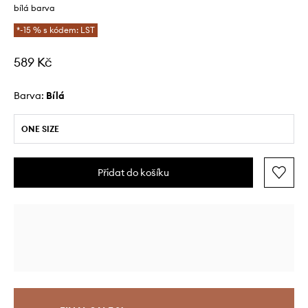
bílá barva
*-15 % s kódem: LST
589 Kč
Barva:
bílá
ONE SIZE
Přidat do košíku