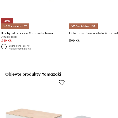
-20%
*-5 % s kódem: LST
*-15 % s kódem: LST
Kuchyňská police Yamazaki Tower
Odkapávač na nádobí Yamazak
Aktuální cena:
649 Kč
1199 Kč
Běžná cena:
819 Kč
Nejnižší cena:
819 Kč
Objevte produkty Yamazaki