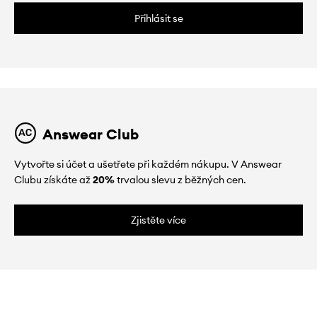
Přihlásit se
Answear Club
Vytvořte si účet a ušetřete při každém nákupu. V Answear
Clubu získáte až
20%
trvalou slevu z běžných cen.
Zjistěte více