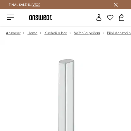
FINAL SALE %!
VÍCE
Ušetřete s Answear Club
Answear
Home
Kuchyň a bar
Vaření a pečení
Příslušenství 