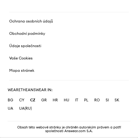
Ochrana osobních údajů
Obchodní podmínky
Údaje společnosti
Vaše Cookies
Mapa stránek
WEARETHEANSWEAR IN:
BG
CY
CZ
GR
HR
HU
IT
PL
RO
SI
SK
UA
UA(RU)
Obsah této webové stránky je chráněn autorským právem a patří
společnosti Answear.com S.A.