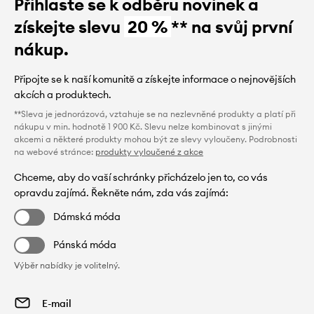
Přihlaste se k odběru novinek a
získejte slevu
20 %
** na svůj první
nákup.
Připojte se k naší komunitě a získejte informace o nejnovějších
akcích a produktech.
**Sleva je jednorázová, vztahuje se na nezlevněné produkty a platí při
nákupu v min. hodnotě 1 900 Kč. Slevu nelze kombinovat s jinými
akcemi a některé produkty mohou být ze slevy vyloučeny. Podrobnosti
na webové stránce:
produkty vyloučené z akce
Chceme, aby do vaší schránky přicházelo jen to, co vás
opravdu zajímá. Řekněte nám, zda vás zajímá:
Dámská móda
Pánská móda
Výběr nabídky je volitelný.