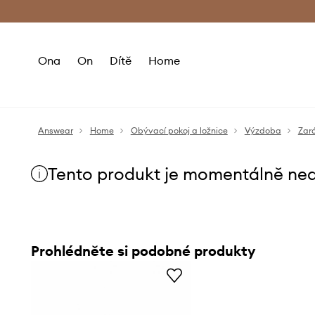
Premium Fashion Benefits
Doručení a vr
Ona
On
Dítě
Home
Answear
Home
Obývací pokoj a ložnice
Výzdoba
Zará
Tento produkt je momentálně ne
Prohlédněte si podobné produkty