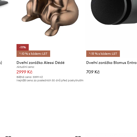
-11%
*-10 % s kódem: LST
*-15 % s kódem: LST
)
Dveřní zarážka Alessi Dédé
Dveřní zarážka Blomus Entra
Aktuální cena:
2999 Kč
709 Kč
Běžná cena:
3399 Kč
Nejnižší cena za posledních 30 dnů před poskytnutím
slevy:
3399 Kč