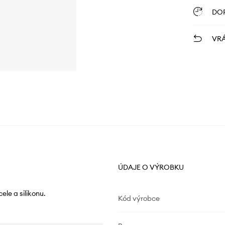
DO
VRÁ
ÚDAJE O VÝROBKU
le a silikonu.
Kód výrobce