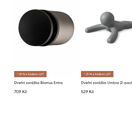
*-15 % s kódem: LST
*-15 % s kódem: LST
Dveřní zarážka Blomus Entra
Dveřní zarážka Umbra (2-pack
709 Kč
529 Kč