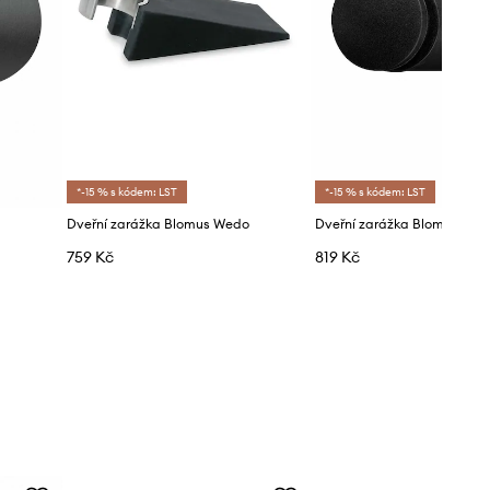
*-15 % s kódem: LST
*-15 % s kódem: LST
Dveřní zarážka Blomus Wedo
Dveřní zarážka Blomus
759 Kč
819 Kč