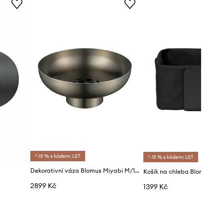
*-15 % s kódem: LST
*-15 % s kódem: LST
Dekorativní váza Blomus Miyabi M/10 x 22 x 23 cm
Košík na chleba Blomus De
2899 Kč
1399 Kč