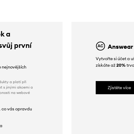
ek a
svůj první
Answear
Vytvořte si účet a
získáte až
20%
trva
o nejnovějších
ukty a platí při
t s jinými akcemi a
Zjistěte více
obnosti na webové
, co vás opravdu
da