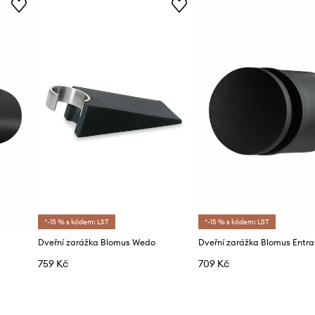
*-15 % s kódem: LST
*-15 % s kódem: LST
Dveřní zarážka Blomus Wedo
Dveřní zarážka Blomus Entra
759 Kč
709 Kč