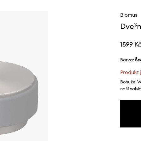
Blomus
Dveřn
1599 K
Barva:
š
Produkt 
Bohužel V
naší nabí