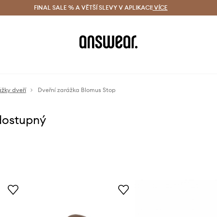
ácení zdarma (od 1800 Kč)
FINAL SALE % A VĚTŠÍ SLEVY V APLIKACI!
Doručení i do 24 h
VÍCE
Ušetřete s 
žky dveří
Dveřní zarážka Blomus Stop
dostupný