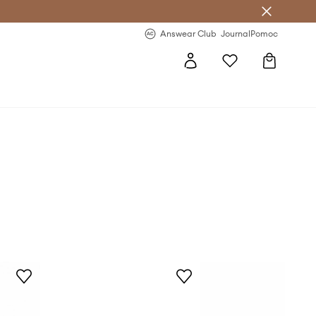
Answear Club
- 20 % na první objednávku
Answear Club
Journal
Pomoc