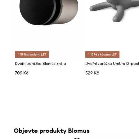
*-15 % s kódem: LST
*-15 % s kódem: LST
Dveřní zarážka Blomus Entra
Dveřní zarážka Umbra (2-pack
709 Kč
529 Kč
Objevte produkty Blomus