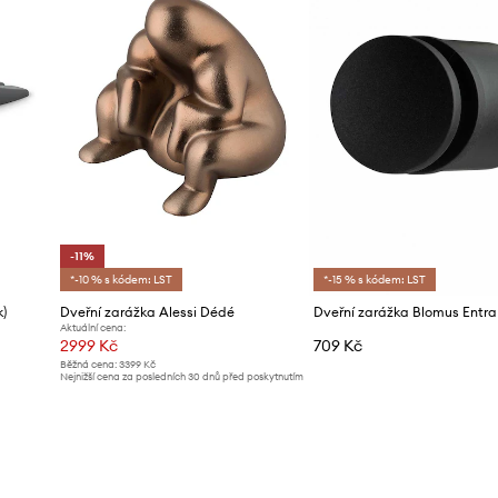
-11%
*-10 % s kódem: LST
*-15 % s kódem: LST
)
Dveřní zarážka Alessi Dédé
Dveřní zarážka Blomus Entra
Aktuální cena:
2999 Kč
709 Kč
Běžná cena:
3399 Kč
Nejnižší cena za posledních 30 dnů před poskytnutím
slevy:
3399 Kč