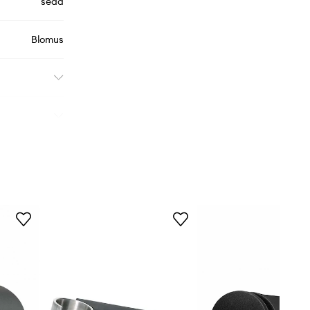
šedá
Blomus