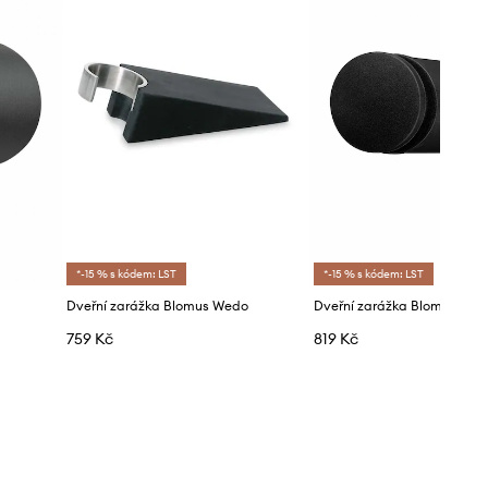
*-15 % s kódem: LST
*-15 % s kódem: LST
Dveřní zarážka Blomus Wedo
Dveřní zarážka Blomus
759 Kč
819 Kč