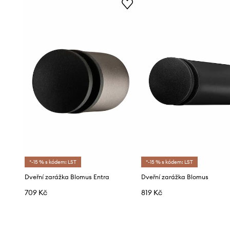
*-15 % s kódem: LST
*-15 % s kódem: LST
Dveřní zarážka Blomus Entra
Dveřní zarážka Blomus
709 Kč
819 Kč