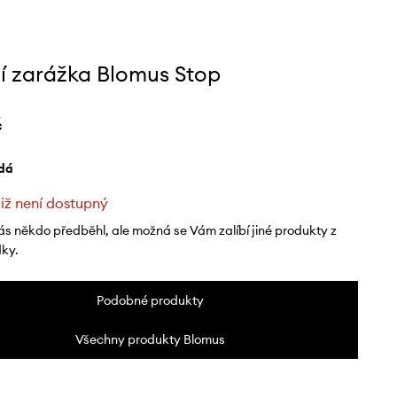
í zarážka Blomus Stop
č
edá
již není dostupný
ás někdo předběhl, ale možná se Vám zalíbí jiné produkty z
dky.
Podobné produkty
Všechny produkty Blomus