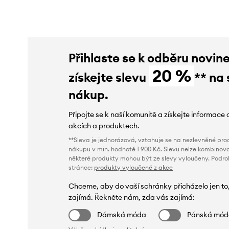
Přihlaste se k odběru novin
20 %
získejte slevu
** na 
nákup.
Připojte se k naší komunitě a získejte informace 
akcích a produktech.
**Sleva je jednorázová, vztahuje se na nezlevněné prod
nákupu v min. hodnotě 1 900 Kč. Slevu nelze kombinova
některé produkty mohou být ze slevy vyloučeny. Podr
stránce:
produkty vyloučené z akce
Chceme, aby do vaší schránky přicházelo jen to
zajímá. Řekněte nám, zda vás zajímá:
Dámská móda
Pánská mó