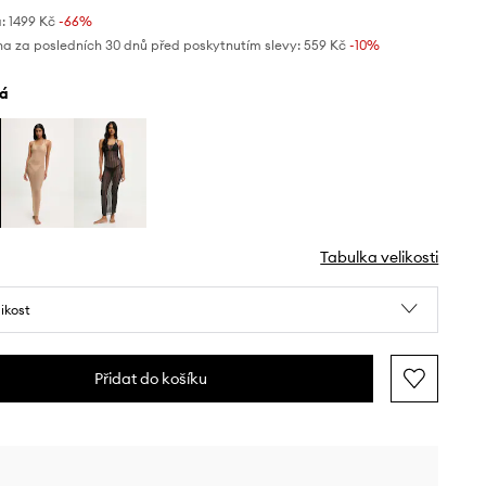
:
1499 Kč
-66%
na za posledních 30 dnů před poskytnutím slevy:
559 Kč
 -10%
lá
Tabulka velikosti
likost
Přidat do košíku