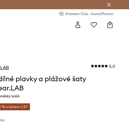
Answear Club
- 20 % na první objednávku
Answear Club
Journal
Pomoc
5.0
.LAB
ílné plavky a plážové šaty
ear.LAB
 měkký košík
5 % s kódem: LST
na: