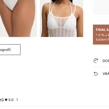
FINAL 
*-5 % s 
kódem FI
ografií
DO
VRÁ
tů
5.0
1