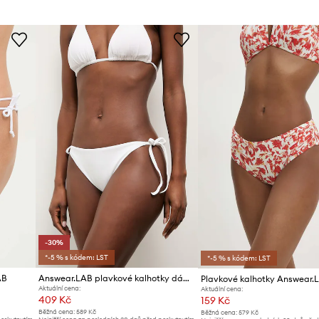
ID produktu
-30%
*-5 % s kódem: LST
*-5 % s kódem: LST
AB
Answear.LAB plavkové kalhotky dámské
Plavkové kalhotky Answear.
Aktuální cena:
Aktuální cena:
409 Kč
159 Kč
Běžná cena:
589 Kč
Běžná cena:
579 Kč