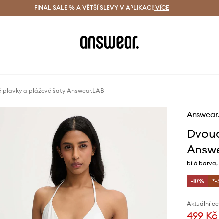
ácení zdarma (od 1800 Kč)
FINAL SALE % A VĚTŠÍ SLEVY V APLIKACI!
Doručení i do 24 h
VÍCE
Ušetřete s 
é plavky a plážové šaty Answear.LAB
Answear
Dvoud
Answ
bílá barva,
-10%
*-
Aktuální ce
499 Kč