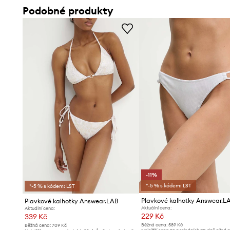
Podobné produkty
-11%
*-5 % s kódem: LST
*-5 % s kódem: LST
Plavkové kalhotky Answear.L
Plavkové kalhotky Answear.LAB
Aktuální cena:
Aktuální cena:
229 Kč
339 Kč
Běžná cena:
589 Kč
Běžná cena:
709 Kč