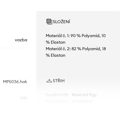
SLOŽENÍ
Materiál č. 1: 90 % Polyamid, 10
vazba
% Elastan
Materiál č. 2: 82 % Polyamid, 18
% Elastan
STŘIH
MP5036.hak
Spodní střih
:
Klasické figy
bílá
Pas (výška)
:
pravidelný
Střih podprsenky
:
Trojúhelníkový
Answear.LAB
Typ ramínek
:
tenké, na krk
Kostice
:
ne