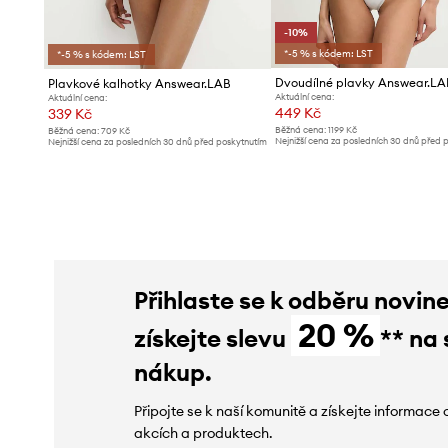
-10%
*-5 % s kódem: LST
*-5 % s kódem: LST
Dvoudílné plavky Answear.LA
Plavkové kalhotky Answear.LAB
Aktuální cena:
Aktuální cena:
449 Kč
339 Kč
Běžná cena:
1199 Kč
Běžná cena:
709 Kč
Nejnižší cena za posledních 30 dnů před 
Nejnižší cena za posledních 30 dnů před poskytnutím
slevy:
499 Kč
slevy:
349 Kč
Přihlaste se k odběru novin
20 %
získejte slevu
** na 
nákup.
Připojte se k naší komunitě a získejte informace 
akcích a produktech.