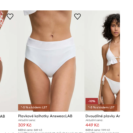
ROZMĚRY
Modelka na fotografii je 173 cm
vysoká a má na sobě velikost S
Standardní velikost
Doporučujeme zvolit velikost, kterou
běžně nosíte.
Tabulka velikosti
TECHNICKÉ ÚDAJE
Zpevnění košíčků
:
bez zpevnění,
-10%
lehká výztuž, Vyjímatelné vložky
*-5 % s kódem: LST
*-5 % s kódem: LST
Plavkové kalhotky Answear.LAB
Dvoudílné plavky Answear
LAB
Aktuální cena:
Aktuální cena:
309 Kč
449 Kč
Běžná cena:
589 Kč
Běžná cena:
1199 Kč