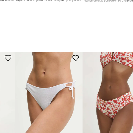
poskytnutím
Nejnižší cena za posledních 30 dnů před poskytnutím
Nejnižší cena za posledních 30 dnů pře
slevy:
589 Kč
slevy:
169 Kč