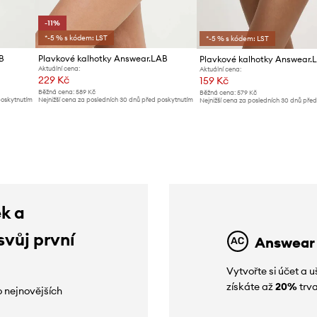
-11%
*-5 % s kódem: LST
*-5 % s kódem: LST
B
Plavkové kalhotky Answear.LAB
Plavkové kalhotky Answear.
Aktuální cena:
Aktuální cena:
229 Kč
159 Kč
Běžná cena:
589 Kč
Běžná cena:
579 Kč
poskytnutím
Nejnižší cena za posledních 30 dnů před poskytnutím
Nejnižší cena za posledních 30 dnů pře
slevy:
259 Kč
slevy:
169 Kč
ek a
svůj první
Answear
Vytvořte si účet a
získáte až
20%
trva
o nejnovějších