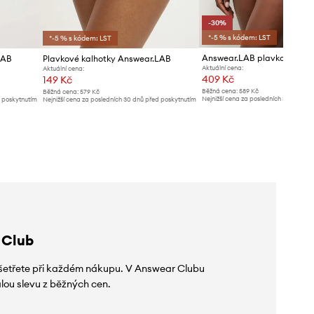
-30%
*-5 % s kódem: LST
*-5 % s kódem: LST
LAB
Plavkové kalhotky Answear.LAB
Aktuální cena:
Aktuální cena:
409 Kč
149 Kč
Běžná cena:
589 Kč
Běžná cena:
579 Kč
Nejnižší cena za posledních 30 dnů př
d poskytnutím
Nejnižší cena za posledních 30 dnů před poskytnutím
slevy:
589 Kč
slevy:
159 Kč
 Club
 ušetřete při každém nákupu. V Answear Clubu
lou slevu z běžných cen.