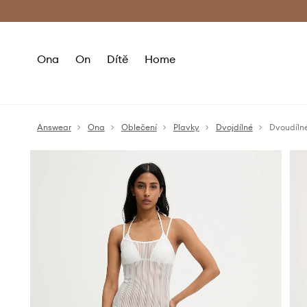
Premium Fashion Benefits
Doručení a vr
Ona
On
Dítě
Home
Answear
Ona
Oblečení
Plavky
Dvojdílné
Dvoudíln