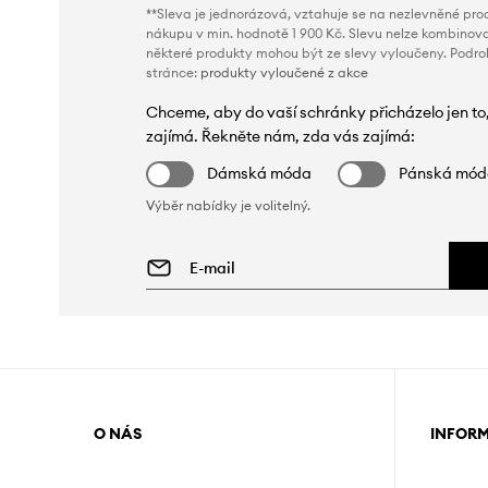
**Sleva je jednorázová, vztahuje se na nezlevněné prod
nákupu v min. hodnotě 1 900 Kč. Slevu nelze kombinova
některé produkty mohou být ze slevy vyloučeny. Podr
stránce:
produkty vyloučené z akce
Chceme, aby do vaší schránky přicházelo jen to
zajímá. Řekněte nám, zda vás zajímá:
Dámská móda
Pánská mó
Výběr nabídky je volitelný.
O NÁS
INFOR