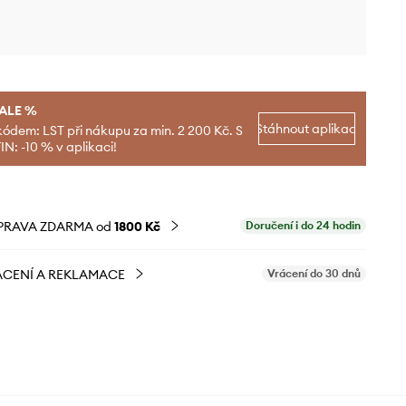
SALE %
Stáhnout aplikaci
kódem: LST při nákupu za min. 2 200 Kč. S
N: -10 % v aplikaci!
PRAVA ZDARMA od
1800 Kč
Doručení i do 24 hodin
CENÍ A REKLAMACE
Vrácení do 30 dnů