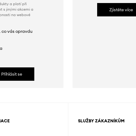
ukty a platí při
t s jinými akcemi a
Zjistěte více
obnosti na webové
, co vás opravdu
da
Přihlásit se
MACE
SLUŽBY ZÁKAZNÍKŮM