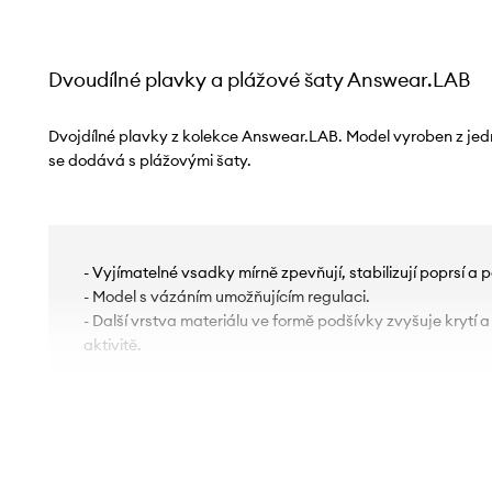
Dvoudílné plavky a plážové šaty Answear.LAB
Dvojdílné plavky z kolekce Answear.LAB. Model vyroben z je
se dodává s plážovými šaty.
- Vyjímatelné vsadky mírně zpevňují, stabilizují poprsí a 
- Model s vázáním umožňujícím regulaci.
- Další vrstva materiálu ve formě podšívky zvyšuje krytí a
aktivitě.