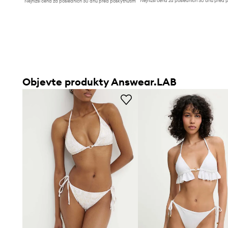
Nejnižší cena za posledních 30 dnů před 
Nejnižší cena za posledních 30 dnů před poskytnutím
slevy:
259 Kč
slevy:
349 Kč
Objevte produkty Answear.LAB