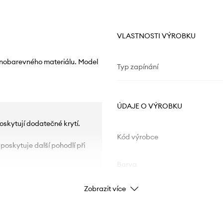
VLASTNOSTI VÝROBKU
dnobarevného materiálu. Model
Typ zapínání
ÚDAJE O VÝROBKU
poskytují dodatečné krytí.
Kód výrobce
 poskytuje další pohodlí při
Barva
Zobrazit více
Značka
Výrobce