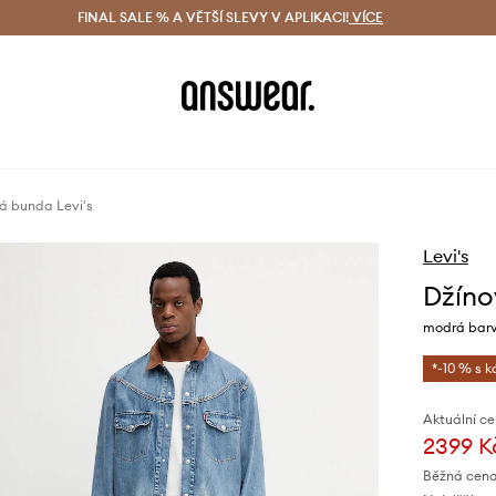
ácení zdarma (od 1800 Kč)
FINAL SALE % A VĚTŠÍ SLEVY V APLIKACI!
Doručení i do 24 h
VÍCE
Ušetřete s 
á bunda Levi's
Levi's
Džíno
modrá bar
*-10 % s 
Aktuální ce
2399 K
Běžná cena