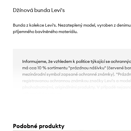
Džínová bunda Levi's
Bunda z kolekce Levi's. Nezateplený model, vyroben z denim
příjemného bavlněného materiálu.
Informujeme, že vzhledem k politice týkající se ochrann
má cca 10 % sortimentu "prázdnou nášivku" (červené ba
mezinárodní symbol zapsané ochranné známky). "Prázdn
registrovanou ochrannou známkou značky Levi's a model
plnohodnotnými, originálními produkty. V případě nejasno
zákaznické centrum.
Podobné produkty