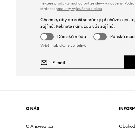
některé produkty mohou být ze slevy vyloučeny. Podr
stránce:
produkty vyloučené z akce
Chceme, aby do vaší schránky přicházelo jen to
zajímá. Řekněte nám, zda vás zajímá:
Dámská móda
Pánská mó
Výběr nabídky je volitelný.
O NÁS
INFOR
O Answear.cz
Obchod