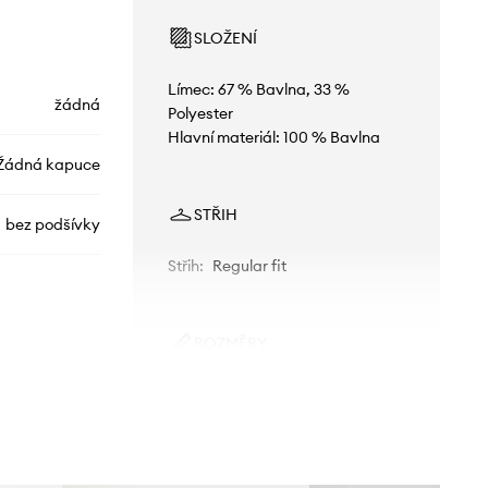
SLOŽENÍ
Límec: 67 % Bavlna, 33 %
žádná
Polyester
Hlavní materiál: 100 % Bavlna
Žádná kapuce
STŘIH
bez podšívky
Střih
:
Regular fit
ROZMĚRY
002WN
Model na fotografii je 186 cm
vysoký a má na sobě velikost M
modrá
Standardní velikost
Doporučujeme zvolit velikost, kterou