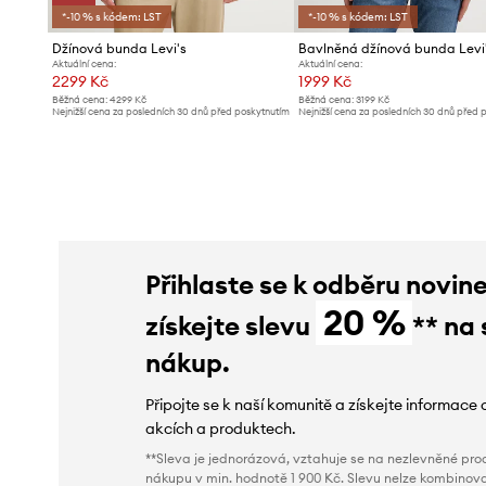
*-10 % s kódem: LST
*-10 % s kódem: LST
Džínová bunda Levi's
Aktuální cena:
Aktuální cena:
2299 Kč
1999 Kč
Běžná cena:
4299 Kč
Běžná cena:
3199 Kč
Nejnižší cena za posledních 30 dnů před poskytnutím
Nejnižší cena za posledních 30 dnů před 
slevy:
2599 Kč
slevy:
2099 Kč
Přihlaste se k odběru novin
20 %
získejte slevu
** na 
nákup.
Připojte se k naší komunitě a získejte informace 
akcích a produktech.
**Sleva je jednorázová, vztahuje se na nezlevněné prod
nákupu v min. hodnotě 1 900 Kč. Slevu nelze kombinova