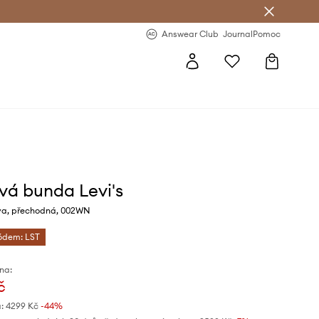
Answear Club
- 20 % na první objednávku
Answear Club
Journal
Pomoc
vá bunda Levi's
va, přechodná, 002WN
kódem: LST
na:
č
:
4299 Kč
-44%