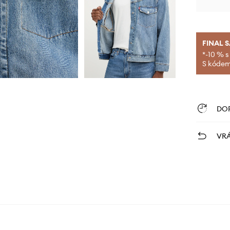
FINAL 
*-10 % s
S kódem 
DO
VRÁ