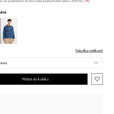
na za posledních 30 dnů před poskytnutím slevy:
2599 Kč
 -7%
odrá
Tabulka velikosti
likost
Přidat do košíku