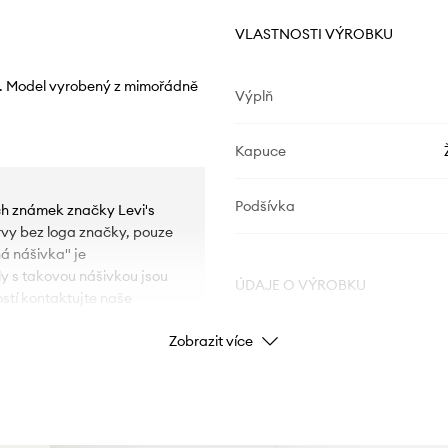
VLASTNOSTI VÝROBKU
u. Model vyrobený z mimořádně
Výplň
Kapuce
Podšívka
ých známek značky Levi's
rvy bez loga značky, pouze
á nášivka" je
y s takovou nášivkou jsou
ÚDAJE O VÝROBKU
stí kontaktujte naše
Zobrazit více
Kód výrobce
Barva