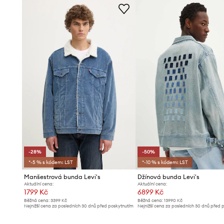
- Střih regular.
- Zapínání na cvočky.
- Spodní okraje rukávů jsou nastavitelné.
- Dvě zasouvací boční kapsy a dvě náprsní kapsy.
- Nezateplený model bez podšívky.
- Délka rukávu: 62 cm.
- Délka: 66 cm.
- Šířka v podpaží: 57 cm.
- Rozměry pro velikost: M.
-28%
-50%
*-5 % s kódem: LST
*-10 % s kódem: LST
Manšestrová bunda Levi's
Džínová bunda Levi's
Aktuální cena:
Aktuální cena:
1799 Kč
6899 Kč
Běžná cena:
3399 Kč
Běžná cena:
13990 Kč
Nejnižší cena za posledních 30 dnů před poskytnutím
Nejnižší cena za posledních 30 dnů před 
slevy:
2499 Kč
slevy:
13990 Kč