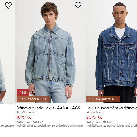
Značka
Výrobce
ID produktu
-13%
*-5 % s kódem: LST
*-10 % s kódem: LST
Džínová bunda Levi's JAANAI JACKET
Aktuální cena:
Aktuální cena:
1899 Kč
2099 Kč
Běžná cena:
3499 Kč
Běžná cena:
3199 Kč
Nejnižší cena za posledních 30 dnů před poskytnutím
Nejnižší cena za posledních 30 dnů pře
poskytnutím
slevy:
2199 Kč
slevy:
2299 Kč