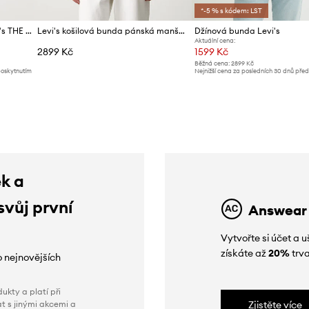
*-5 % s kódem: LST
Bavlněná džínová bunda Levi's THE JACKET
Levi's košilová bunda pánská manšestrová SUNRISE
Džínová bunda Levi's
Aktuální cena:
2899 Kč
1599 Kč
Běžná cena:
2899 Kč
poskytnutím
Nejnižší cena za posledních 30 dnů pře
slevy:
1739 Kč
ek a
svůj první
Answear
Vytvořte si účet a
získáte až
20%
trva
o nejnovějších
ukty a platí při
t s jinými akcemi a
Zjistěte více