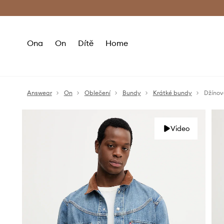
Premium Fashion Benefits
Doručení a vr
Ona
On
Dítě
Home
Answear
On
Oblečení
Bundy
Krátké bundy
Džínov
Video