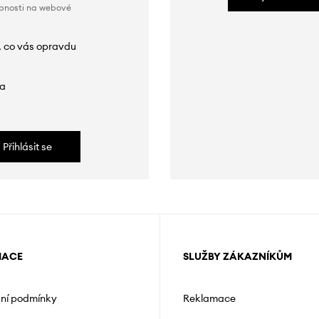
obnosti na webové
, co vás opravdu
da
Přihlásit se
MACE
SLUŽBY ZÁKAZNÍKŮM
ní podmínky
Reklamace