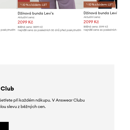
*-10 % s kódem: LST
*-10 % s kódem: LST
Džínová bunda Levi's RELA
Džínová bunda Levi's
Aktuální cena:
Aktuální cena:
2099 Kč
2099 Kč
Běžná cena:
3199 Kč
Běžná cena:
3599 Kč
d poskytnutím
Nejnižší cena za posledních 30 dnů př
Nejnižší cena za posledních 30 dnů před poskytnutím
slevy:
2299 Kč
slevy:
2399 Kč
 Club
 ušetřete při každém nákupu. V Answear Clubu
lou slevu z běžných cen.