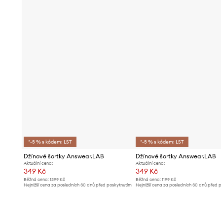
*-5 % s kódem: LST
*-5 % s kódem: LST
Džínové šortky Answear.LAB
Džínové šortky Answear.LAB
Aktuální cena:
Aktuální cena:
349 Kč
349 Kč
Běžná cena:
1299 Kč
Běžná cena:
1199 Kč
Nejnižší cena za posledních 30 dnů před poskytnutím
Nejnižší cena za posledních 30 dnů před 
slevy:
369 Kč
slevy:
369 Kč