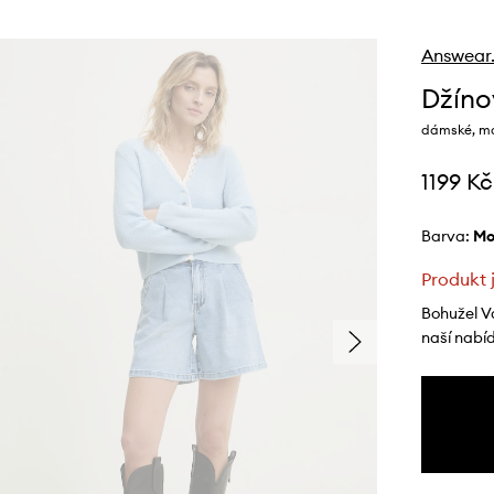
Answear
Džíno
dámské, mo
1199 Kč
Barva:
m
Produkt 
Bohužel V
naší nabí