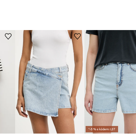
*-5 % s kódem: LST