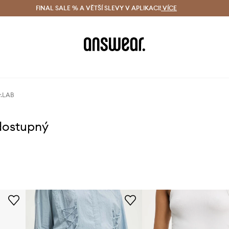
ácení zdarma (od 1800 Kč)
FINAL SALE % A VĚTŠÍ SLEVY V APLIKACI!
Doručení i do 24 h
VÍCE
Ušetřete s 
r.LAB
dostupný