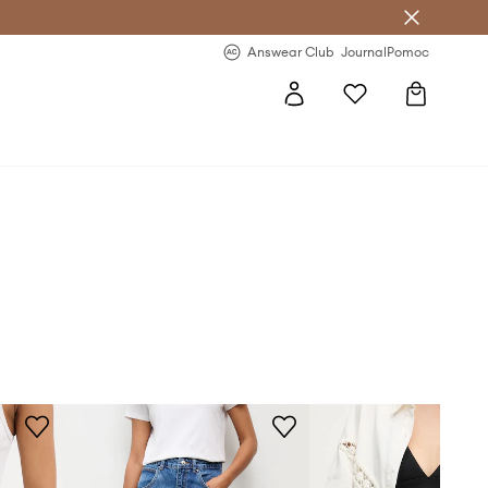
Answear Club
- 20 % na první objednávku
Answear Club
Journal
Pomoc