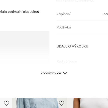
l s optimální elasticitou
Zapínání
na
Podšívka
ÚDAJE O VÝROBKU
Kód výrobce
Zobrazit více
Barva
Značka
Výrobce