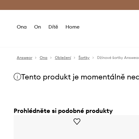
Premium Fashion Benefits
Doručení a vr
Ona
On
Dítě
Home
Answear
Ona
Oblečení
Šortky
Džínové šortky Answea
Tento produkt je momentálně ne
Prohlédněte si podobné produkty