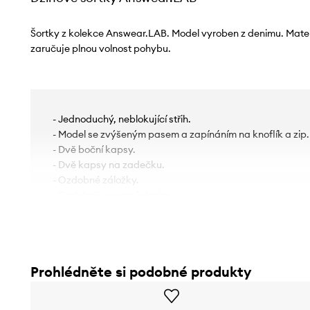
Šortky z kolekce Answear.LAB. Model vyroben z denimu. Materiá
zaručuje plnou volnost pohybu.
- Jednoduchý, neblokující střih.
- Model se zvýšeným pasem a zapínáním na knoflík a zip.
- Dvě boční kapsy.
- Dvě kapsy na zadečku.
- Ozdobné záložky.
- Ozdobně sepraný denim.
- Šířka v pase: 33 cm.
- Šířka v bocích: 52 cm.
- Výška sedu: 29 cm.
- Spodní šířka nohavice: 33 cm.
Prohlédněte si podobné produkty
- Šířka nohavice: 30 cm.
- Vnější délka nohavic: 41,5 cm.
- Rozměry pro velikost: S.