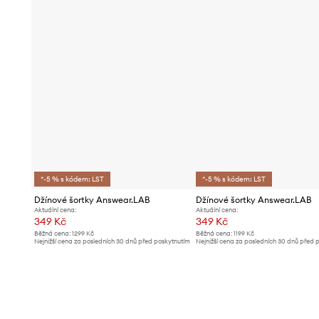
*-5 % s kódem: LST
*-5 % s kódem: LST
Džínové šortky Answear.LAB
Džínové šortky Answear.LAB
Aktuální cena:
Aktuální cena:
349 Kč
349 Kč
Běžná cena:
1299 Kč
Běžná cena:
1199 Kč
Nejnižší cena za posledních 30 dnů před poskytnutím
Nejnižší cena za posledních 30 dnů před 
slevy:
369 Kč
slevy:
369 Kč