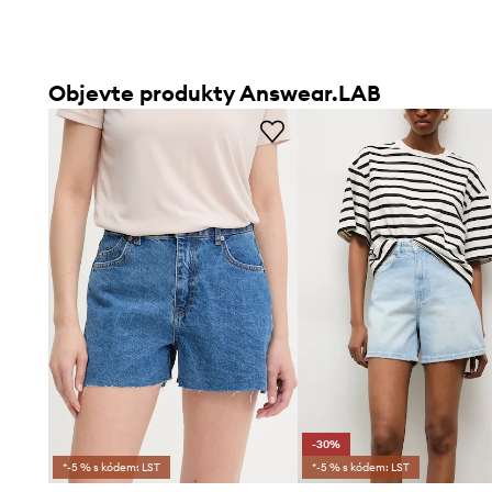
Objevte produkty Answear.LAB
-30%
*-5 % s kódem: LST
*-5 % s kódem: LST