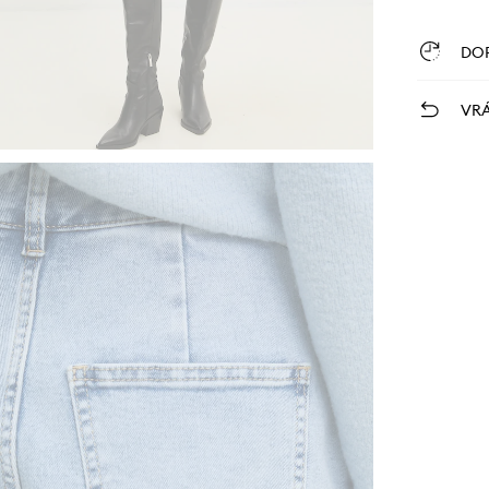
DO
VRÁ