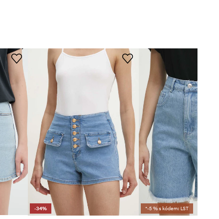
-34%
*-5 % s kódem: LST