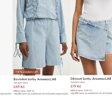
ID produktu
*-5 % s kódem: LST
Džínové šortky Answear.LAB
Bavlněné šortky Answear.LAB
Aktuální cena:
Aktuální cena:
579 Kč
549 Kč
Běžná cena:
1099 Kč
Běžná cena:
1899 Kč
Nejnižší cena za posledních 30 dnů pře
poskytnutím
Nejnižší cena za posledních 30 dnů před poskytnutím
slevy:
619 Kč
slevy:
579 Kč