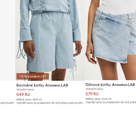
*-5 % s kódem: LST
Džínové šortky Answear.LAB
Bavlněné šortky Answear.LAB
Aktuální cena:
Aktuální cena:
579 Kč
549 Kč
Běžná cena:
1099 Kč
Běžná cena:
1899 Kč
Nejnižší cena za posledních 30 dnů pře
poskytnutím
Nejnižší cena za posledních 30 dnů před poskytnutím
slevy:
619 Kč
slevy:
579 Kč