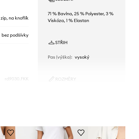
71 % Bavlna, 25 % Polyester, 3 %
 zip, na knoflík
Viskóza, 1 % Elastan
bez podšívky
STŘIH
Pas (výška)
:
vysoký
rd9030.FKK
ROZMĚRY
Modelka na fotografii je 176 cm
modrá
vysoká a má na sobě velikost S
Standardní velikost
Answear.LAB
Doporučujeme zvolit velikost, kterou
běžně nosíte.
Tabulka velikosti