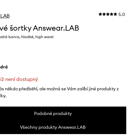
5.0
.LAB
vé šortky Answear.LAB
drá barva, hladké, high waist
odrá
již není dostupný
ás někdo předběhl, ale možná se Vám zalíbí jiné produkty z
dky.
Podobné produkty
Všechny produkty Answear.LAB