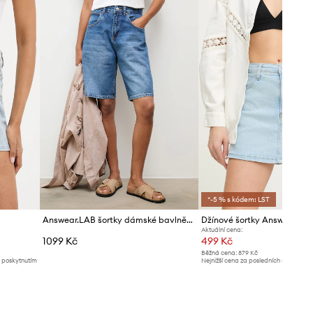
*-5 % s kódem: LST
Answear.LAB šortky dámské bavlněné
Džínové šortky Answear.LA
Aktuální cena:
1099 Kč
499 Kč
Běžná cena:
879 Kč
d poskytnutím
Nejnižší cena za posledních 30 dnů př
slevy:
519 Kč