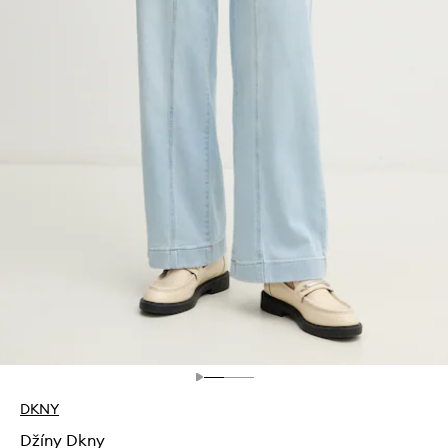
DKNY
Džíny Dkny