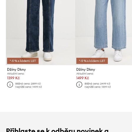
*-5 % s kódem: LST
*-5 % s kódem: LST
Džíny Dkny
Džíny Dkny
Aktuální cena:
Aktuální cena:
1399 Kč
1499 Kč
Běžná cena:
2899 Kč
Běžná cena:
2499 Kč
Nejnižší cena:
1499 Kč
Nejnižší cena:
1599 Kč
Přihlaste se k odběru novinek a