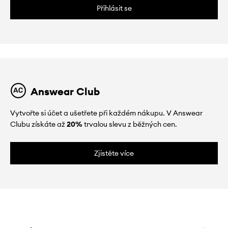
Přihlásit se
Answear Club
Vytvořte si účet a ušetřete při každém nákupu. V Answear
Clubu získáte až
20%
trvalou slevu z běžných cen.
Zjistěte více