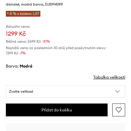
dámské, modrá barva, DJ5M4099
*-5 % s kódem: LST
Aktuální cena:
1299 Kč
Běžná cena:
2699 Kč
-51%
Nejnižší cena za posledních 30 dnů před poskytnutím slevy:
1399 Kč
 -7%
Barva:
modrá
Tabulka velikosti
Zvolte velikost
Přidat do košíku