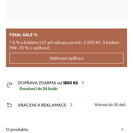
FINAL SALE %
*-5 % s kódem: LST při nákupu za min. 2 200 Kč. S kódem
FIN: -10 % v aplikaci!
Stáhnout aplikaci
DOPRAVA ZDARMA od
1800 Kč
Doručení i do 24 hodin
VRÁCENÍ A REKLAMACE
Vrácení do 30 dnů
O produktu