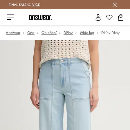
FINAL SALE %!
VÍCE
Ušetřete s Answear Club
Answear
Ona
Oblečení
Džíny
Wide leg
Džíny Dkny