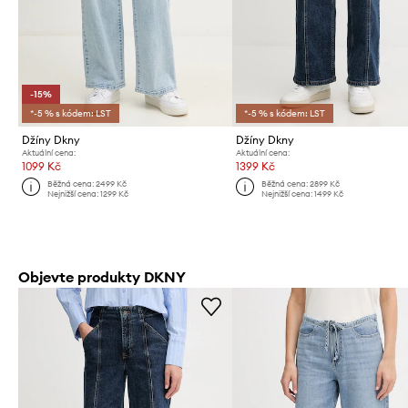
-15%
*-5 % s kódem: LST
*-5 % s kódem: LST
Džíny Dkny
Džíny Dkny
Aktuální cena:
Aktuální cena:
1099 Kč
1399 Kč
Běžná cena:
2499 Kč
Běžná cena:
2899 Kč
Nejnižší cena:
1299 Kč
Nejnižší cena:
1499 Kč
Objevte produkty DKNY