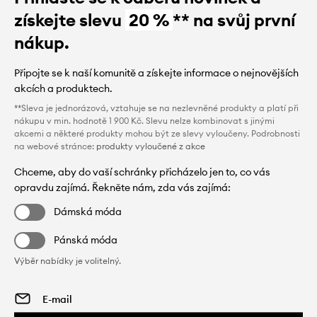
získejte slevu
20 %
** na svůj první
nákup.
Připojte se k naší komunitě a získejte informace o nejnovějších
akcích a produktech.
**Sleva je jednorázová, vztahuje se na nezlevněné produkty a platí při
nákupu v min. hodnotě 1 900 Kč. Slevu nelze kombinovat s jinými
akcemi a některé produkty mohou být ze slevy vyloučeny. Podrobnosti
na webové stránce:
produkty vyloučené z akce
Chceme, aby do vaší schránky přicházelo jen to, co vás
opravdu zajímá. Řekněte nám, zda vás zajímá:
Dámská móda
Pánská móda
Výběr nabídky je volitelný.