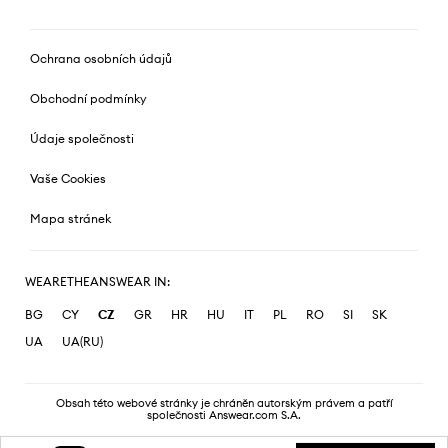
Ochrana osobních údajů
Obchodní podmínky
Údaje společnosti
Vaše Cookies
Mapa stránek
WEARETHEANSWEAR IN:
BG
CY
CZ
GR
HR
HU
IT
PL
RO
SI
SK
UA
UA(RU)
Obsah této webové stránky je chráněn autorským právem a patří
společnosti Answear.com S.A.