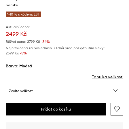
pánské
*-10 % s kódem: LST
Aktuální cena:
2499 Kč
Běžná cena:
3799 Kč
-34%
Nejnižší cena za posledních 30 dnů před poskytnutím slevy:
2599 Kč
 -3%
Barva:
modrá
Tabulka velikosti
Zvolte velikost
Přidat do košíku