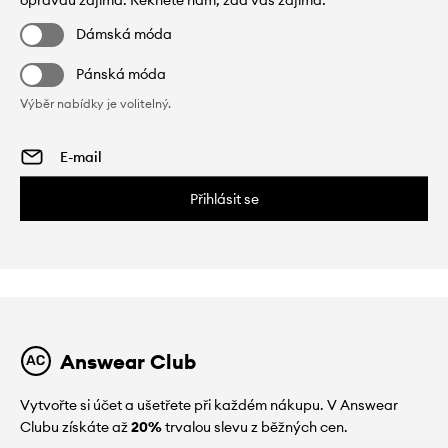
Dámská móda
Pánská móda
Výběr nabídky je volitelný.
Přihlásit se
Answear Club
Vytvořte si účet a ušetřete při každém nákupu. V Answear
Clubu získáte až
20%
trvalou slevu z běžných cen.