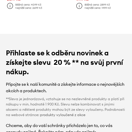
Běžná cena:
4099 Kč
Běžná cena:
2899 Kč
Nejnižší cena:
2699 Kč
Nejnižší cena:
1999 Kč
Přihlaste se k odběru novinek a
získejte slevu
20 %
** na svůj první
nákup.
Připojte se k naší komunitě a získejte informace o nejnovějších
akcích a produktech.
**Sleva je jednorázová, vztahuje se na nezlevněné produkty a platí při
nákupu v min. hodnotě 1 900 Kč. Slevu nelze kombinovat s jinými
akcemi a některé produkty mohou být ze slevy vyloučeny. Podrobnosti
na webové stránce:
produkty vyloučené z akce
Chceme, aby do vaší schránky přicházelo jen to, co vás
opravdu zajímá. Řekněte nám, zda vás zajímá: