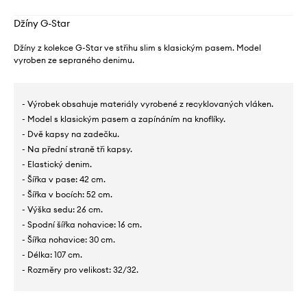
Džíny G-Star
Džíny z kolekce G-Star ve střihu slim s klasickým pasem. Model
vyroben ze sepraného denimu.
- Výrobek obsahuje materiály vyrobené z recyklovaných vláken.
- Model s klasickým pasem a zapínáním na knoflíky.
- Dvě kapsy na zadečku.
- Na přední straně tři kapsy.
- Elastický denim.
- Šířka v pase: 42 cm.
- Šířka v bocích: 52 cm.
- Výška sedu: 26 cm.
- Spodní šířka nohavice: 16 cm.
- Šířka nohavice: 30 cm.
- Délka: 107 cm.
- Rozměry pro velikost: 32/32.