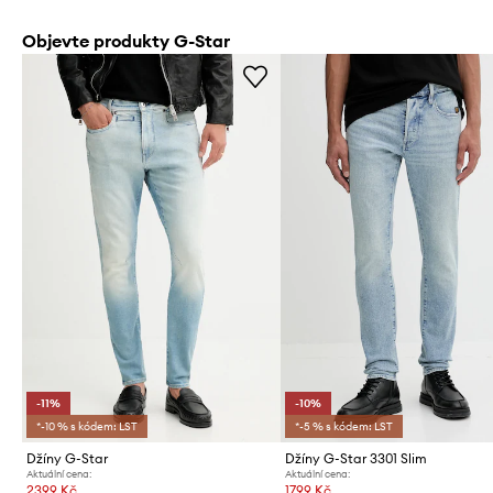
Objevte produkty G-Star
-11%
-10%
*-10 % s kódem: LST
*-5 % s kódem: LST
Džíny G-Star
Džíny G-Star 3301 Slim
Aktuální cena:
Aktuální cena:
2399 Kč
1799 Kč