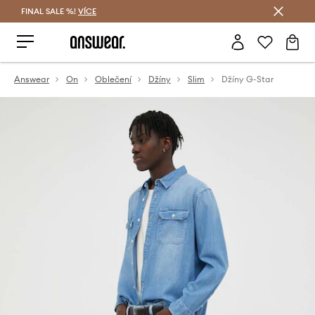
FINAL SALE %!
VÍCE
Ušetřete s Answear Club
Answear
On
Oblečení
Džíny
Slim
Džíny G-Star