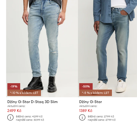
-19%
-50%
*-10 % s kódem: LST
*-5 % s kódem: LST
Džíny G-Star D-Staq 3D Slim
Džíny G-Star
Aktuální cena:
Aktuální cena:
2499 Kč
1389 Kč
Běžná cena:
4299 Kč
Běžná cena:
2799 Kč
Nejnižší cena:
3099 Kč
Nejnižší cena:
2799 Kč