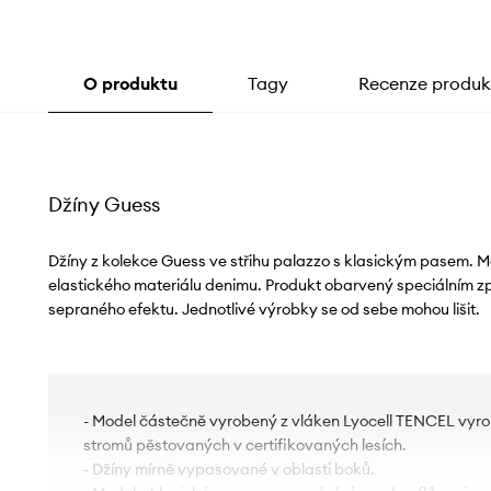
O produktu
Tagy
Recenze produk
Džíny Guess
Džíny z kolekce Guess ve střihu palazzo s klasickým pasem. M
elastického materiálu denimu. Produkt obarvený speciálním 
sepraného efektu. Jednotlivé výrobky se od sebe mohou lišit.
- Model částečně vyrobený z vláken Lyocell TENCEL vyro
stromů pěstovaných v certifikovaných lesích.
- Džíny mírně vypasované v oblasti boků.