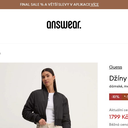
ácení zdarma (od 1800 Kč)
FINAL SALE % A VĚTŠÍ SLEVY V APLIKACI!
Doručení i do 24 h
VÍCE
Ušetřete s 
s
Guess
Džíny
dámské, m
-10%
*-
Aktuální ce
1799 K
Běžná cena