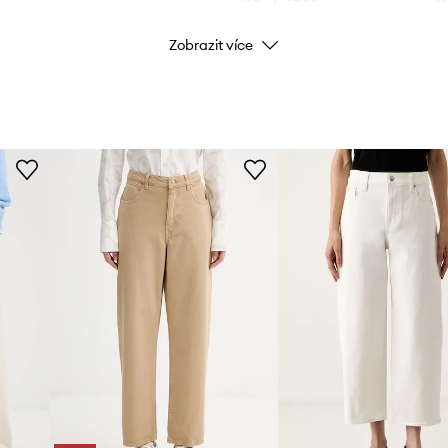
Zobrazit více
Barva
Značka
Výrobce
ID produktu