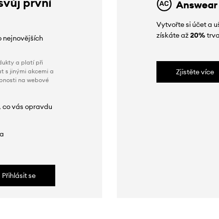
svůj první
Answear
Vytvořte si účet a
získáte až
20%
trva
o nejnovějších
ukty a platí při
t s jinými akcemi a
Zjistěte více
obnosti na webové
, co vás opravdu
da
Přihlásit se