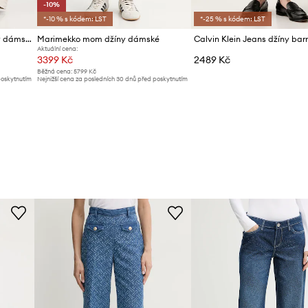
-10%
*-10 % s kódem: LST
*-25 % s kódem: LST
Tommy Jeans relaxed fit džíny dámské
Marimekko mom džíny dámské
Aktuální cena:
3399 Kč
2489 Kč
Běžná cena:
5799 Kč
poskytnutím
Nejnižší cena za posledních 30 dnů před poskytnutím
slevy:
3799 Kč