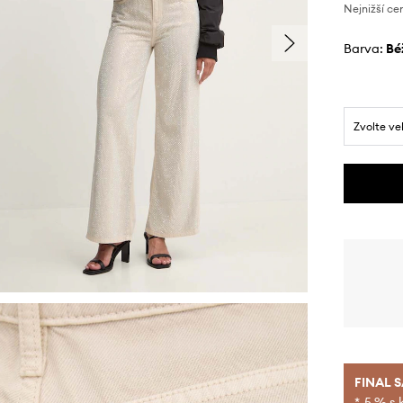
Nejnižší ce
Barva:
b
Zvolte ve
FINAL 
*-5 % s 