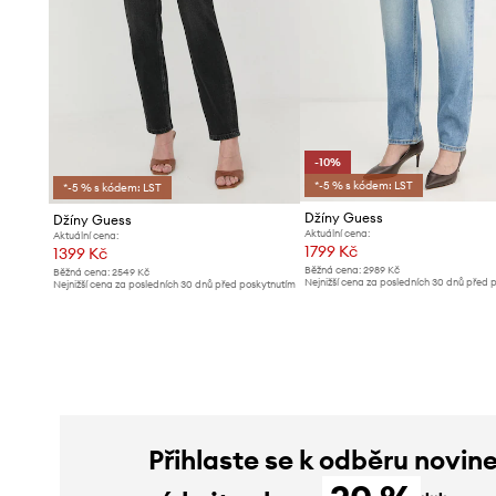
-10%
*-5 % s kódem: LST
*-5 % s kódem: LST
Džíny Guess
Džíny Guess
Aktuální cena:
Aktuální cena:
1799 Kč
1399 Kč
Běžná cena:
2989 Kč
Běžná cena:
2549 Kč
Nejnižší cena za posledních 30 dnů před 
Nejnižší cena za posledních 30 dnů před poskytnutím
slevy:
1999 Kč
slevy:
1499 Kč
Přihlaste se k odběru novin