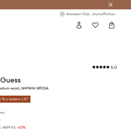
Answear Club
- 20 % na první objednávku
Answear Club
Journal
Pomoc
5.0
 Guess
edium waist, W4YA96 WFD5A
5 % s kódem: LST
na:
č
:
4899 Kč
-63%