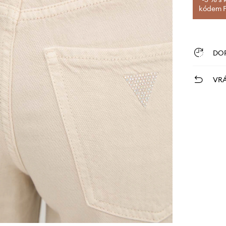
kódem FI
DO
VRÁ