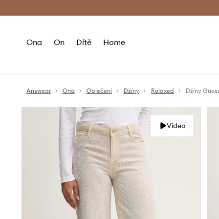
Premium Fashion Benefits
Doručení a vr
Ona
On
Dítě
Home
Answear
Ona
Oblečení
Džíny
Relaxed
Džíny Gues
Video