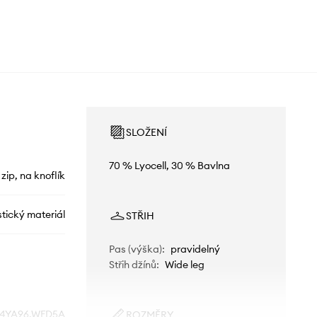
SLOŽENÍ
70 % Lyocell, 30 % Bavlna
 zip, na knoflík
stický materiál
STŘIH
Pas (výška)
:
pravidelný
Střih džínů
:
Wide leg
4YA96.WFD5A
ROZMĚRY