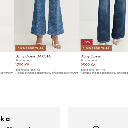
-10%
*-5 % s kódem: LST
*-10 % s kódem: LST
Džíny Guess DAKOTA
Džíny Guess
Aktuální cena:
Aktuální cena:
1799 Kč
2599 Kč
Běžná cena:
3889 Kč
Běžná cena:
5149 Kč
poskytnutím
Nejnižší cena za posledních 30 dnů před poskytnutím
Nejnižší cena za posledních 30 dnů pře
slevy:
1939 Kč
slevy:
2899 Kč
ek a