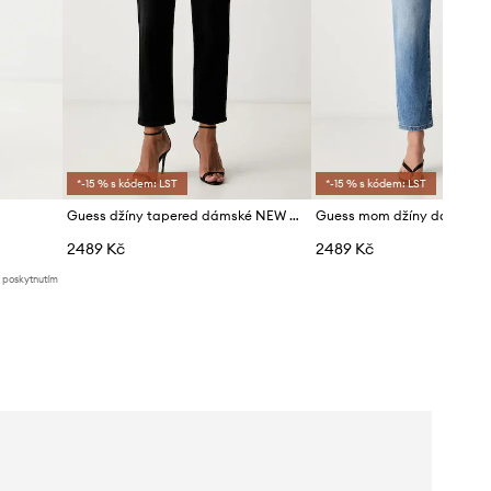
*-15 % s kódem: LST
*-15 % s kódem: LST
Guess džíny tapered dámské NEW MOM
2489 Kč
2489 Kč
d poskytnutím