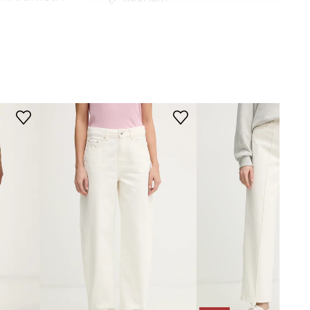
Modelka na fotografii je 172 cm
béžová
vysoká a má na sobě velikost 27
Tabulka velikosti
Guess