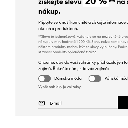
20 %
získejte slevu
** na 
nákup.
Připojte se k naší komunitě a získejte informace 
akcích a produktech.
**Sleva je jednorázová, vztahuje se na nezlevněné prod
nákupu v min. hodnotě 1 900 Kč. Slevu nelze kombinova
některé produkty mohou být ze slevy vyloučeny. Podr
stránce:
produkty vyloučené z akce
Chceme, aby do vaší schránky přicházelo jen to
zajímá. Řekněte nám, zda vás zajímá:
Dámská móda
Pánská mó
Výběr nabídky je volitelný.