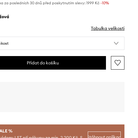
na za posledních 30 dnů před poskytnutím slevy:
1999 Kč
 -10%
éžová
Tabulka velikosti
likost
Přidat do košíku
SALE %
Stáhnout aplikaci
kódem: LST při nákupu za min. 2 200 Kč. S