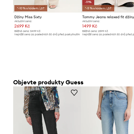
-11%
*-10 % s kódem: LST
*-5 % s kódem: LST
Džíny Miss Sixty
Aktuální cena:
Aktuální cena:
2699 Kč
1499 Kč
Běžná cena:
5499 Kč
Běžná cena:
2599 Kč
Nejnižší cena za posledních 30 dnů před poskytnutím
Nejnižší cena za posledních 30 dnů před 
slevy:
2899 Kč
slevy:
1699 Kč
Objevte produkty Guess