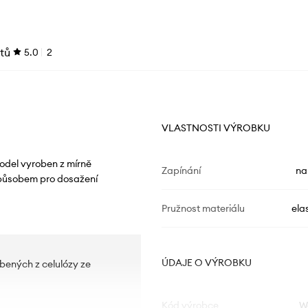
tů
5.0
2
VLASTNOSTI VÝROBKU
odel vyroben z mírně
Zapínání
na
způsobem pro dosažení
Pružnost materiálu
ela
ÚDAJE O VÝROBKU
bených z celulózy ze
Kód výrobce
W