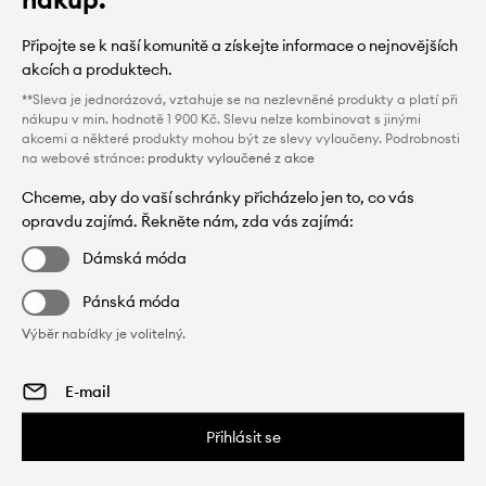
Připojte se k naší komunitě a získejte informace o nejnovějších
akcích a produktech.
**Sleva je jednorázová, vztahuje se na nezlevněné produkty a platí při
nákupu v min. hodnotě 1 900 Kč. Slevu nelze kombinovat s jinými
akcemi a některé produkty mohou být ze slevy vyloučeny. Podrobnosti
na webové stránce:
produkty vyloučené z akce
Chceme, aby do vaší schránky přicházelo jen to, co vás
opravdu zajímá. Řekněte nám, zda vás zajímá:
Dámská móda
Pánská móda
Výběr nabídky je volitelný.
Přihlásit se