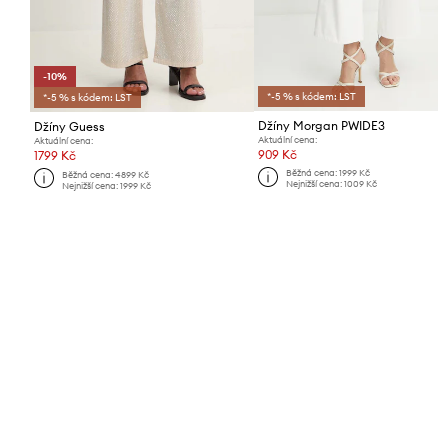
-10%
*-5 % s kódem: LST
*-5 % s kódem: LST
Džíny Morgan PWIDE3
Džíny Guess
Aktuální cena:
Aktuální cena:
909 Kč
1799 Kč
Běžná cena:
1999 Kč
Běžná cena:
4899 Kč
Nejnižší cena:
1009 Kč
Nejnižší cena:
1999 Kč