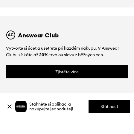
Answear Club
Vytvořte si účet a ušetřete při každém nákupu. V Answear
Clubu získáte až
20%
trvalou slevu z běžných cen.
Zjistěte více
Stáhněte si aplikaci a
Stáhnout
nakupujte jednodušeji
O NÁS