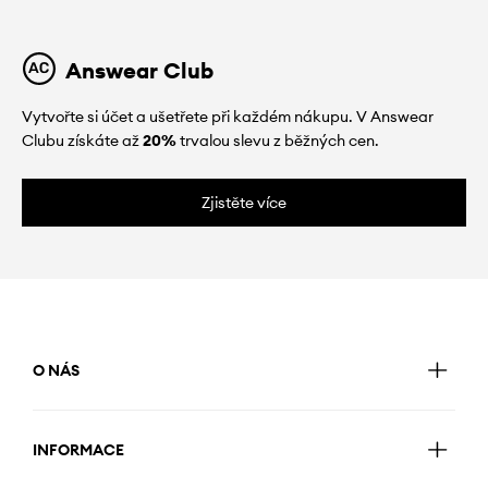
Answear Club
Vytvořte si účet a ušetřete při každém nákupu. V Answear
Clubu získáte až
20%
trvalou slevu z běžných cen.
Zjistěte více
O NÁS
INFORMACE