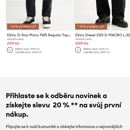
*-10 % s kódem: LST
*-10 % s kódem: LST
Džíny G-Star Morry FWD Regular Tapered
Džíny Diesel 2001 D-MACRO L.3
Aktuální cena:
Aktuální cena:
2199 Kč
3099 Kč
Běžná cena:
3199 Kč
Běžná cena:
4699 Kč
Nejnižší cena:
2399 Kč
Nejnižší cena:
3299 Kč
Přihlaste se k odběru novinek a
získejte slevu
20 %
** na svůj první
nákup.
Připojte se k naší komunitě a získejte informace o nejnovějších