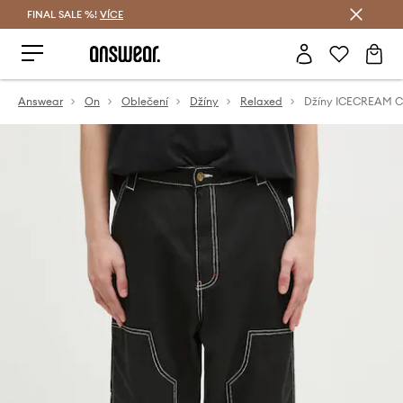
FINAL SALE %!
VÍCE
Ušetřete s Answear Club
Answear
On
Oblečení
Džíny
Relaxed