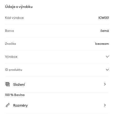
Údaje o výrobku
Kód výrobce
ICW001
Barva
černá
Značka
Icecream
Výrobce
ID produktu
Složení
100 % Bavlna
Rozměry