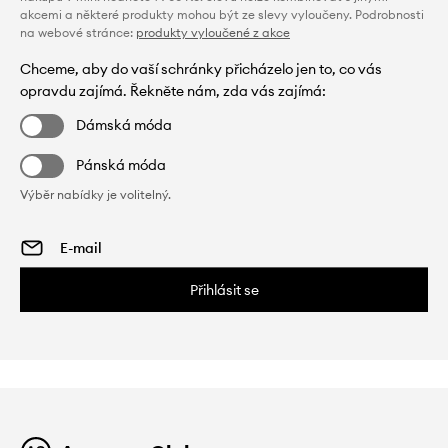
akcemi a některé produkty mohou být ze slevy vyloučeny. Podrobnosti
na webové stránce:
produkty vyloučené z akce
Chceme, aby do vaší schránky přicházelo jen to, co vás
opravdu zajímá. Řekněte nám, zda vás zajímá:
Dámská móda
Pánská móda
Výběr nabídky je volitelný.
Přihlásit se