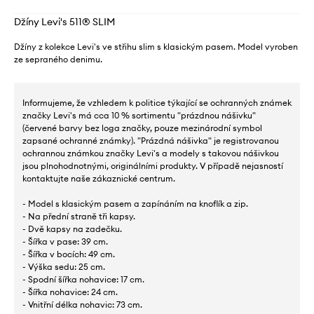
Džíny Levi's 511® SLIM
Džíny z kolekce Levi's ve střihu slim s klasickým pasem. Model vyroben
ze sepraného denimu.
Informujeme, že vzhledem k politice týkající se ochranných známek
značky Levi's má cca 10 % sortimentu "prázdnou nášivku"
(červené barvy bez loga značky, pouze mezinárodní symbol
zapsané ochranné známky). "Prázdná nášivka" je registrovanou
ochrannou známkou značky Levi's a modely s takovou nášivkou
jsou plnohodnotnými, originálními produkty. V případě nejasností
kontaktujte naše zákaznické centrum.
- Model s klasickým pasem a zapínáním na knoflík a zip.
- Na přední straně tři kapsy.
- Dvě kapsy na zadečku.
- Šířka v pase: 39 cm.
- Šířka v bocích: 49 cm.
- Výška sedu: 25 cm.
- Spodní šířka nohavice: 17 cm.
- Šířka nohavice: 24 cm.
- Vnitřní délka nohavic: 73 cm.