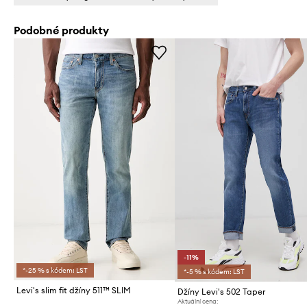
Podobné produkty
-11%
*-25 % s kódem: LST
*-5 % s kódem: LST
Levi's slim fit džíny 511™ SLIM
Džíny Levi's 502 Taper
Aktuální cena: