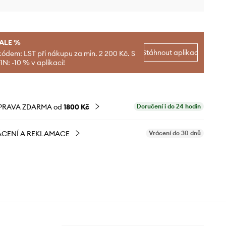
SALE %
Stáhnout aplikaci
kódem: LST při nákupu za min. 2 200 Kč. S
N: -10 % v aplikaci!
PRAVA ZDARMA od
1800 Kč
Doručení i do 24 hodin
CENÍ A REKLAMACE
Vrácení do 30 dnů