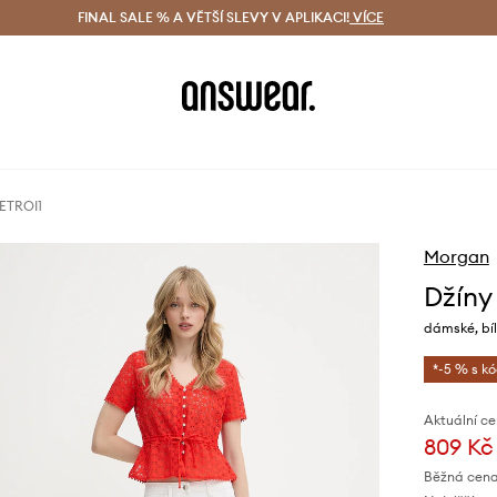
ácení zdarma (od 1800 Kč)
FINAL SALE % A VĚTŠÍ SLEVY V APLIKACI!
Doručení i do 24 h
VÍCE
Ušetřete s 
ETROI1
Morgan
Džíny
dámské, bí
*-5 % s k
Aktuální ce
809 Kč
Běžná cena