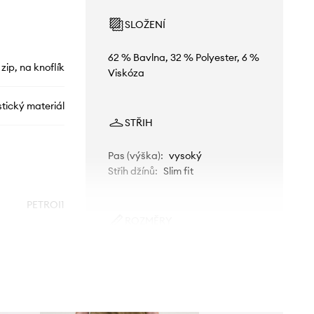
SLOŽENÍ
62 % Bavlna, 32 % Polyester, 6 %
 zip, na knoflík
Viskóza
stický materiál
STŘIH
Pas (výška)
:
vysoký
Střih džínů
:
Slim fit
PETROI1
ROZMĚRY
OFFWHITE
Modelka na fotografii je 179 cm
vysoká a má na sobě velikost 36
bílá
Standardní velikost
Doporučujeme zvolit velikost, kterou