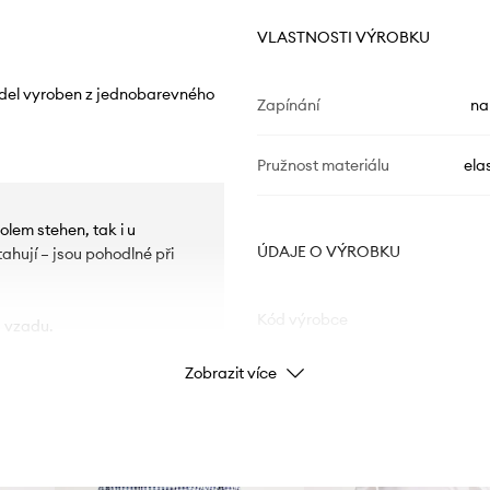
VLASTNOSTI VÝROBKU
odel vyroben z jednobarevného
Zapínání
na
Pružnost materiálu
ela
olem stehen, tak i u
ÚDAJE O VÝROBKU
stahují – jsou pohodlné při
Kód výrobce
a vzadu.
Zobrazit více
Barva výrobce
Barva