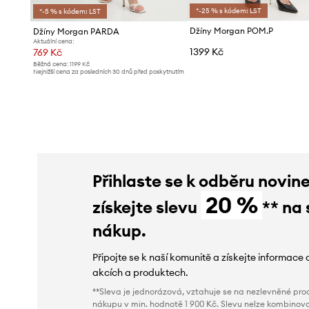
*-25 % s kódem: LST
*-5 % s kódem: LST
Džíny Morgan POM.P
Džíny Morgan PARDA
Aktuální cena:
1399 Kč
769 Kč
Běžná cena:
1199 Kč
Nejnižší cena za posledních 30 dnů před poskytnutím
slevy:
809 Kč
Přihlaste se k odběru novin
20 %
získejte slevu
** na 
nákup.
Připojte se k naší komunitě a získejte informace 
akcích a produktech.
**Sleva je jednorázová, vztahuje se na nezlevněné prod
nákupu v min. hodnotě 1 900 Kč. Slevu nelze kombinova