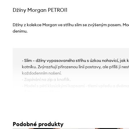
Džíny Morgan PETROI1
Džíny z kolekce Morgan ve střihu slim se zvýšeným pasem. M
denimu.
- Slim – džíny vypasovaného střihu s úzkou nohavicí, jak k
kotníku. Zvýrazňují přirozenou linii postavy, ale příliš ji ne
každodenním nošení.
- Zapínání na zip a knoflík.
- Model s pěti klasickými kapsami - třemi vpředu a dvěm
- Šířka v pase: 37 cm.
- Šířka v bocích: 42 cm.
- Výška sedu: 26 cm.
- Vnitřní délka nohavic: 77 cm.
- Rozměry pro velikost: 36.
Podobné produkty