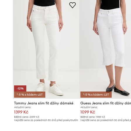
-12%
*-5 % s kódem: LST
*-5 % s kódem: LST
Tommy Jeans slim fit džíny dámské
Guess Jeans slim fit džíny d
Aktuální cena:
Aktuální cena:
1399 Kč
1099 Kč
Běžná cena:
2399 Kč
Běžná cena:
1989 Kč
Nejnižší cena za posledních 30 dnů před poskytnutím
Nejnižší cena za posledních 30 dnů před 
slevy:
1599 Kč
slevy:
1199 Kč