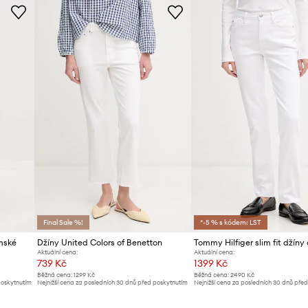
Značka
Výrobce
ID produktu
Final Sale %!
*-5 % s kódem: LST
ámské
Džíny United Colors of Benetton
Tommy Hilfiger slim fit džín
Aktuální cena:
Aktuální cena:
739 Kč
1399 Kč
Běžná cena:
1299 Kč
Běžná cena:
2490 Kč
poskytnutím
Nejnižší cena za posledních 30 dnů před poskytnutím
Nejnižší cena za posledních 30 dnů pře
slevy:
769 Kč
slevy:
1499 Kč