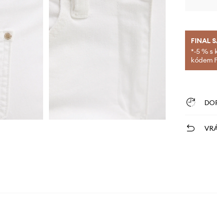
FINAL 
*-5 % s 
kódem FI
DO
VRÁ