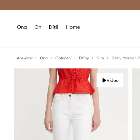
Premium Fashion Benefits
Doručení a vr
Ona
On
Dítě
Home
Answear
Ona
Oblečení
Džíny
Slim
Džíny Morgan P
Video