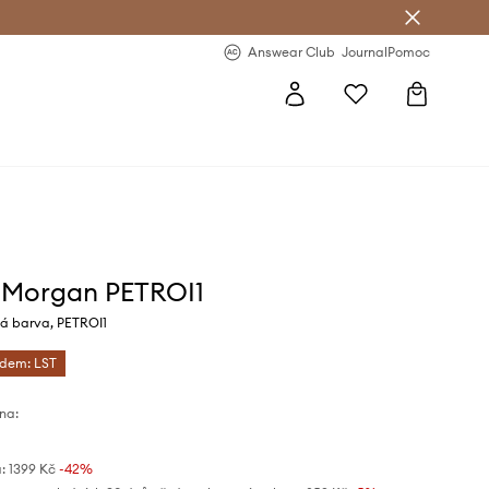
Answear Club
- 20 % na první objednávku
Answear Club
Journal
Pomoc
 Morgan PETROI1
lá barva, PETROI1
ódem: LST
na:
:
1399 Kč
-42%