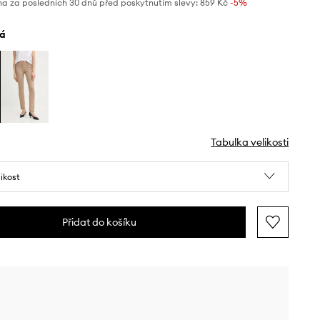
na za posledních 30 dnů před poskytnutím slevy:
859 Kč
 -5%
lá
Tabulka velikosti
likost
Přidat do košíku