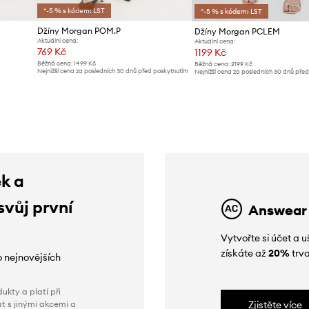
*-5 % s kódem: LST
*-5 % s kódem: LST
Džíny Morgan POM.P
Džíny Morgan PCLEM
Aktuální cena:
Aktuální cena:
769 Kč
1199 Kč
Běžná cena:
1499 Kč
Běžná cena:
2199 Kč
Nejnižší cena za posledních 30 dnů před poskytnutím
Nejnižší cena za posledních 30 dnů pře
slevy:
789 Kč
slevy:
1319 Kč
ek a
svůj první
Answear
Vytvořte si účet a
získáte až
20%
trva
o nejnovějších
ukty a platí při
t s jinými akcemi a
Zjistěte více