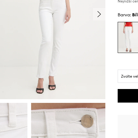
Nejnižší ce
Barva:
bí
Zvolte ve