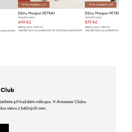
*-5 % s kódem: LST
*-5 % s kódem: LST
Džíny Morgan PETRA1
Džíny Morgan PETROI1
Aktuální cena:
Aktuální cena:
649 Kč
879 Kč
Běžná cena:
1059 Kč
Běžná cena:
1399 Kč
Nejnižší cena za posledních 30 dnů před poskytnutím
Nejnižší cena za posledních 30 dnů př
d poskytnutím
slevy:
739 Kč
slevy:
929 Kč
 Club
 ušetřete při každém nákupu. V Answear Clubu
lou slevu z běžných cen.