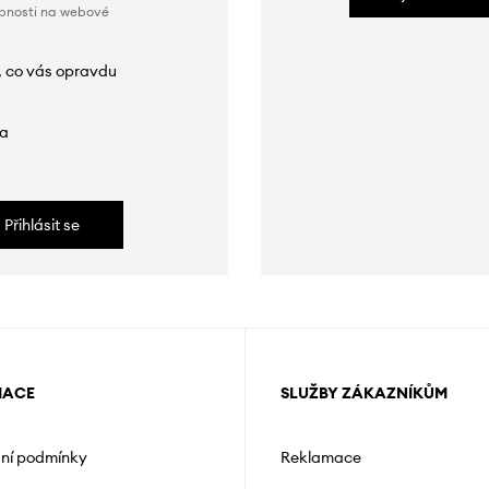
obnosti na webové
, co vás opravdu
da
Přihlásit se
MACE
SLUŽBY ZÁKAZNÍKŮM
ní podmínky
Reklamace