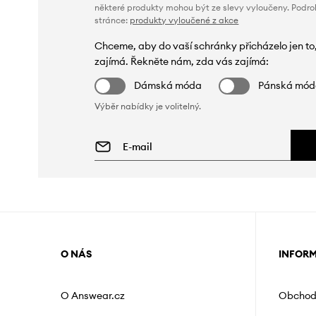
některé produkty mohou být ze slevy vyloučeny. Podr
stránce:
produkty vyloučené z akce
Chceme, aby do vaší schránky přicházelo jen to
zajímá. Řekněte nám, zda vás zajímá:
Dámská móda
Pánská mó
Výběr nabídky je volitelný.
O NÁS
INFOR
O Answear.cz
Obchod