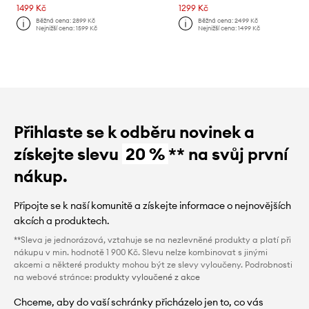
1499 Kč
1299 Kč
Běžná cena:
2899 Kč
Běžná cena:
2499 Kč
Nejnižší cena:
1599 Kč
Nejnižší cena:
1499 Kč
Přihlaste se k odběru novinek a
získejte slevu
20 %
** na svůj první
nákup.
Připojte se k naší komunitě a získejte informace o nejnovějších
akcích a produktech.
**Sleva je jednorázová, vztahuje se na nezlevněné produkty a platí při
nákupu v min. hodnotě 1 900 Kč. Slevu nelze kombinovat s jinými
akcemi a některé produkty mohou být ze slevy vyloučeny. Podrobnosti
na webové stránce:
produkty vyloučené z akce
Chceme, aby do vaší schránky přicházelo jen to, co vás