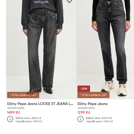
-13%
*-5 % s kódem: LST
*-5 % s kódem: LST
Džíny Pepe Jeans LOOSE ST JEANS LW NICKY
Džíny Pepe Jeans
Aktuální cena:
Aktuální cena:
1499 Kč
1299 Kč
Běžná cena:
2899 Kč
Běžná cena:
2499 Kč
Nejnižší cena:
1599 Kč
Nejnižší cena:
1499 Kč