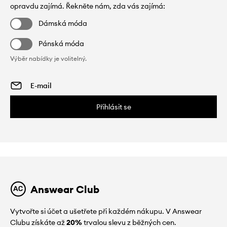
opravdu zajímá. Řekněte nám, zda vás zajímá:
Dámská móda
Pánská móda
Výběr nabídky je volitelný.
Přihlásit se
Answear Club
Vytvořte si účet a ušetřete při každém nákupu. V Answear
Clubu získáte až
20%
trvalou slevu z běžných cen.