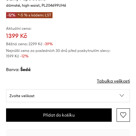
dámské, high waist, PL204699UH6
-12%
*-5 % s kódem: LST
Aktuální cena:
1399 Kč
Běžná cena:
2299 Kč
-39%
Nejnižší cena za posledních 30 dnů před poskytnutím slevy:
1599 Kč
 -12%
Barva:
šedá
Tabulka velikosti
Zvolte velikost
Přidat do košíku