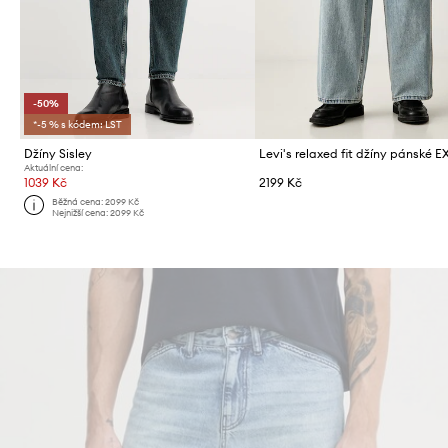
-50%
*-5 % s kódem: LST
Džíny Sisley
Aktuální cena:
1039 Kč
2199 Kč
Běžná cena:
2099 Kč
Nejnižší cena:
2099 Kč