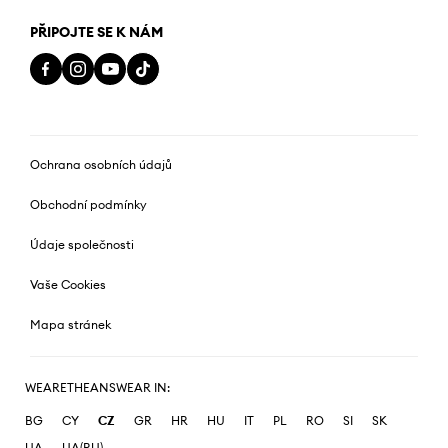
PŘIPOJTE SE K NÁM
Ochrana osobních údajů
Obchodní podmínky
Údaje společnosti
Vaše Cookies
Mapa stránek
WEARETHEANSWEAR IN:
BG
CY
CZ
GR
HR
HU
IT
PL
RO
SI
SK
UA
UA(RU)