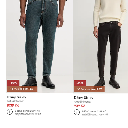
-50%
-13%
*-5 % s kódem: LST
*-5 % s kódem: LST
Džíny Sisley
Džíny Sisley
Aktuální cena:
Aktuální cena:
1039 Kč
939 Kč
Běžná cena:
2099 Kč
Běžná cena:
2199 Kč
Nejnižší cena:
2099 Kč
Nejnižší cena:
1089 Kč