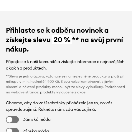
Přihlaste se k odběru novinek a
získejte slevu
20 %
** na svůj první
nákup.
Připojte se k naší komunitě a získejte informace o nejnovějších
akcích a produktech.
**Sleva je jednorázová, vztahuje se na nezlevněné produkty a platí při
nákupu v min. hodnotě 1 900 Kč. Slevu nelze kombinovat s jinými
akcemi a některé produkty mohou být ze slevy vyloučeny. Podrobnosti
na webové stránce:
produkty vyloučené z akce
Chceme, aby do vaší schránky přicházelo jen to, co vás
opravdu zajímá. Řekněte nám, zda vás zajímá:
Dámská móda
Pánská móda