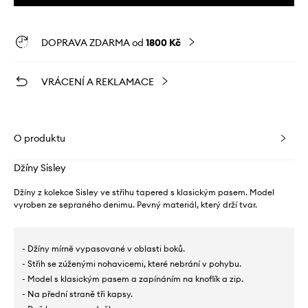
DOPRAVA ZDARMA od
1800 Kč
VRÁCENÍ A REKLAMACE
O produktu
Džíny Sisley
Džíny z kolekce Sisley ve střihu tapered s klasickým pasem. Model
vyroben ze sepraného denimu. Pevný materiál, který drží tvar.
- Džíny mírně vypasované v oblasti boků.
- Střih se zúženými nohavicemi, které nebrání v pohybu.
- Model s klasickým pasem a zapínáním na knoflík a zip.
- Na přední straně tři kapsy.