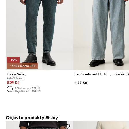
-50%
*-5 % s kódem: LST
Džíny Sisley
Aktuální cena:
1039 Kč
2199 Kč
Běžná cena:
2099 Kč
Nejnižší cena:
2099 Kč
Objevte produkty Sisley