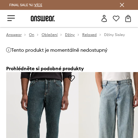
FINAL SALE %!
VÍCE
Ušetřete s Answear Club
Answear
On
Oblečení
Džíny
Relaxed
Džíny Sisley
Tento produkt je momentálně nedostupný
Prohlédněte si podobné produkty