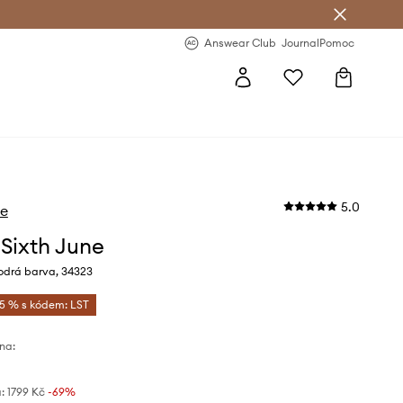
Answear Club
- 20 % na první objednávku
Answear Club
Journal
Pomoc
5.0
ne
 Sixth June
drá barva, 34323
-5 % s kódem: LST
na:
:
1799 Kč
-69%