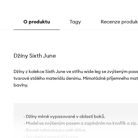
O produktu
Tagy
Recenze produk
Džíny Sixth June
Džíny z kolekce Sixth June ve střihu wide leg se zvýšeným pase
tvarově stálého materiálu denimu. Mimořádně příjemného mat
bavlny.
- Džíny mírně vypasované v oblasti boků.
- Model se zvýšeným pasem a zapínáním na knoflík a zip.
- Rovné nohavice po celé délce.
- Na přední straně tři kapsy.