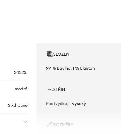
SLOŽENÍ
99 % Bavlna, 1 % Elastan
34323.
modrá
STŘIH
Pas (výška)
:
vysoký
Sixth June
ROZMĚRY