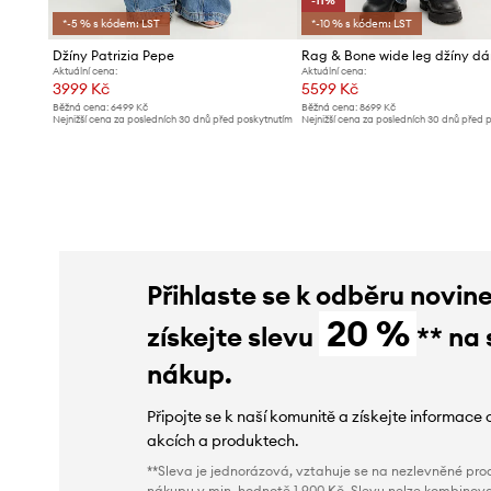
-11%
*-5 % s kódem: LST
*-10 % s kódem: LST
Džíny Patrizia Pepe
Aktuální cena:
Aktuální cena:
3999 Kč
5599 Kč
Běžná cena:
6499 Kč
Běžná cena:
8699 Kč
Nejnižší cena za posledních 30 dnů před poskytnutím
Nejnižší cena za posledních 30 dnů před 
slevy:
4199 Kč
slevy:
6299 Kč
Přihlaste se k odběru novin
20 %
získejte slevu
** na 
nákup.
Připojte se k naší komunitě a získejte informace 
akcích a produktech.
**Sleva je jednorázová, vztahuje se na nezlevněné prod
nákupu v min. hodnotě 1 900 Kč. Slevu nelze kombinova