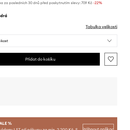
na za posledních 30 dnů před poskytnutím slevy:
709 Kč
 -22%
odrá
Tabulka velikosti
likost
Přidat do košíku
SALE %
Stáhnout aplikaci
kódem: LST při nákupu za min. 2 200 Kč. S