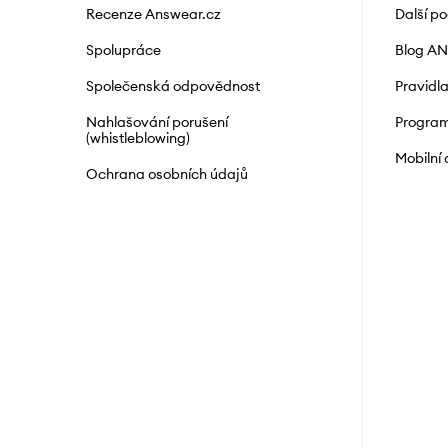
Recenze Answear.cz
Další p
Spolupráce
Blog A
Společenská odpovědnost
Pravidl
Nahlašování porušení
Program
(whistleblowing)
Mobilní
Ochrana osobních údajů