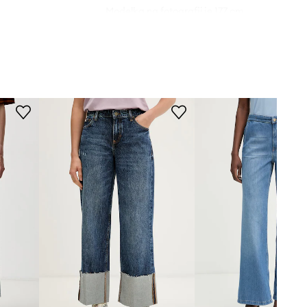
Modelka na fotografii je 177 cm
vysoká a má na sobě velikost 28
Standardní velikost
Doporučujeme zvolit velikost, kterou
běžně nosíte.
Tabulka velikosti