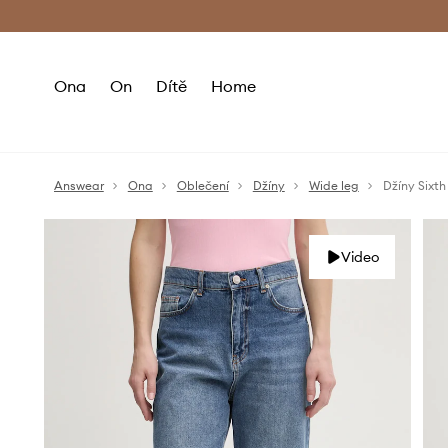
Premium Fashion Benefits
Doručení a vr
Ona
On
Dítě
Home
Answear
Ona
Oblečení
Džíny
Wide leg
Džíny Sixth
Video