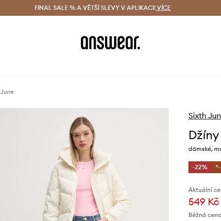
ácení zdarma (od 1800 Kč)
FINAL SALE % A VĚTŠÍ SLEVY V APLIKACI!
Doručení i do 24 h
VÍCE
Ušetřete s 
 June
Sixth Ju
Džíny
dámské, mo
-22%
*
Aktuální ce
549 Kč
Běžná cena