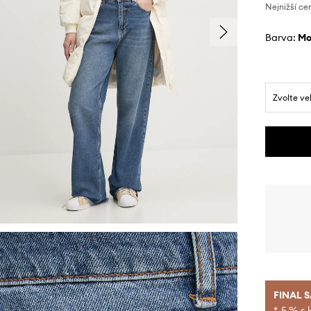
Nejnižší ce
Barva:
m
Zvolte ve
FINAL 
*-5 % s 