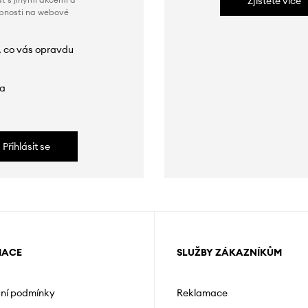
Zjistěte více
obnosti na webové
, co vás opravdu
da
Přihlásit se
MACE
SLUŽBY ZÁKAZNÍKŮM
ní podmínky
Reklamace