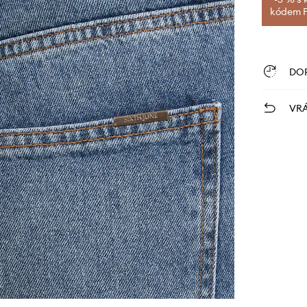
kódem FI
DO
VRÁ