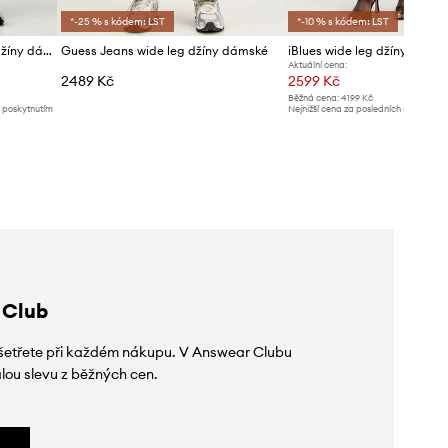
*-25 % s kódem: LST
*-10 % s kódem: LST
Calvin Klein Jeans wide leg džíny dámské
Guess Jeans wide leg džíny dámské
Aktuální cena:
2489 Kč
2599 Kč
Běžná cena:
4199 Kč
d poskytnutím
Nejnižší cena za posledních 30 dnů př
slevy:
2699 Kč
 Club
 ušetřete při každém nákupu. V Answear Clubu
lou slevu z běžných cen.