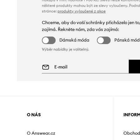
některé produkty mohou být ze slevy vyloučeny. Podr
stránce:
produkty vyloučené z akce
Chceme, aby do vaší schránky přicházelo jen to
zajímá. Řekněte nám, zda vás zajímá:
Dámská móda
Pánská mó
Výběr nabídky je volitelný.
O NÁS
INFOR
O Answear.cz
Obchod