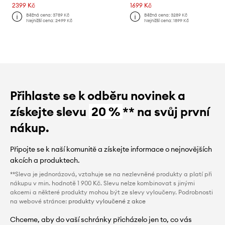
2399 Kč
1699 Kč
Běžná cena:
3789 Kč
Běžná cena:
3289 Kč
Nejnižší cena:
2499 Kč
Nejnižší cena:
1899 Kč
Přihlaste se k odběru novinek a
získejte slevu
20 %
** na svůj první
nákup.
Připojte se k naší komunitě a získejte informace o nejnovějších
akcích a produktech.
**Sleva je jednorázová, vztahuje se na nezlevněné produkty a platí při
nákupu v min. hodnotě 1 900 Kč. Slevu nelze kombinovat s jinými
akcemi a některé produkty mohou být ze slevy vyloučeny. Podrobnosti
na webové stránce:
produkty vyloučené z akce
Chceme, aby do vaší schránky přicházelo jen to, co vás