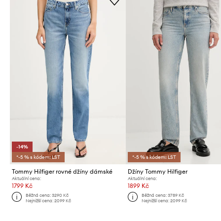
-14%
*-5 % s kódem: LST
*-5 % s kódem: LST
Tommy Hilfiger rovné džíny dámské
Džíny Tommy Hilfiger
Aktuální cena:
Aktuální cena:
1799 Kč
1899 Kč
Běžná cena:
3290 Kč
Běžná cena:
3789 Kč
Nejnižší cena:
2099 Kč
Nejnižší cena:
2099 Kč