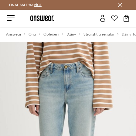
FINAL SALE %!
VÍCE
Ušetřete s Answear Club
Answear
Ona
Oblečení
Džíny
Straight a regular
Džíny T