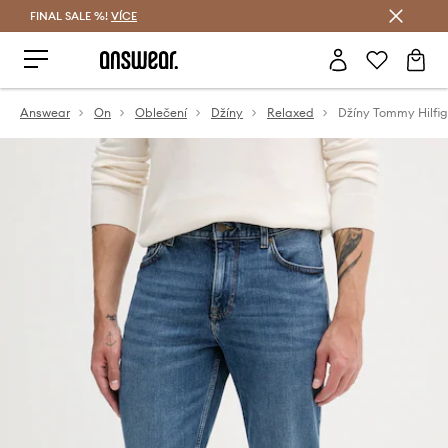
FINAL SALE %!
VÍCE
Ušetřete s Answear Club
Answear
On
Oblečení
Džíny
Relaxed
Džíny Tommy Hilfig