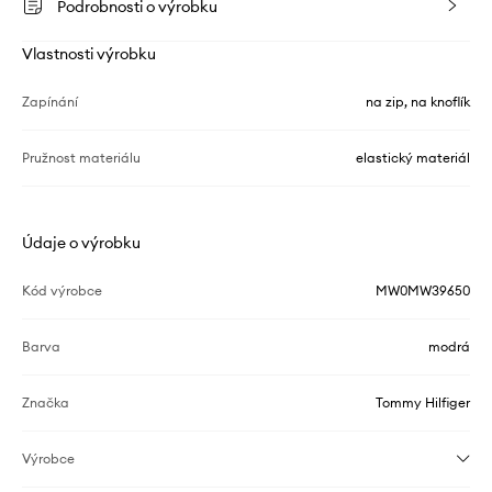
Podrobnosti o výrobku
Vlastnosti výrobku
Zapínání
na zip, na knoflík
Pružnost materiálu
elastický materiál
Údaje o výrobku
Kód výrobce
MW0MW39650
Barva
modrá
Značka
Tommy Hilfiger
Výrobce