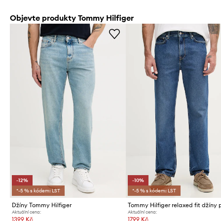
Objevte produkty Tommy Hilfiger
-12%
-10%
*-5 % s kódem: LST
*-5 % s kódem: LST
Džíny Tommy Hilfiger
Aktuální cena:
Aktuální cena:
1399 Kč
1799 Kč