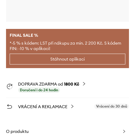
FINAL SALE %
*-5 % s kódem: LST při nákupu za min. 2 200 Kč. S kódem
FIN: -10 % v aplikaci!
Stáhnout aplikaci
DOPRAVA ZDARMA od
1800 Kč
Doručení i do 24 hodin
VRÁCENÍ A REKLAMACE
Vrácení do 30 dnů
O produktu