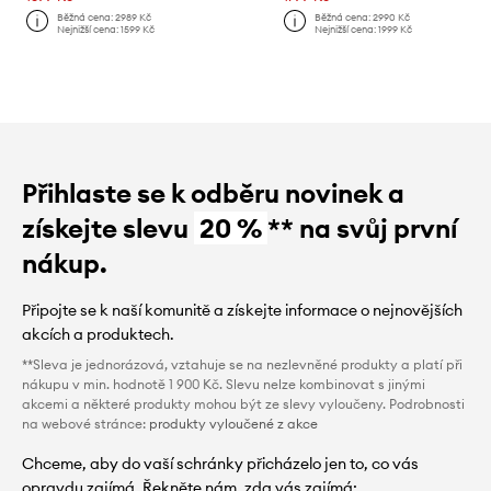
Běžná cena:
2989 Kč
Běžná cena:
2990 Kč
Nejnižší cena:
1599 Kč
Nejnižší cena:
1999 Kč
Přihlaste se k odběru novinek a
získejte slevu
20 %
** na svůj první
nákup.
Připojte se k naší komunitě a získejte informace o nejnovějších
akcích a produktech.
**Sleva je jednorázová, vztahuje se na nezlevněné produkty a platí při
nákupu v min. hodnotě 1 900 Kč. Slevu nelze kombinovat s jinými
akcemi a některé produkty mohou být ze slevy vyloučeny. Podrobnosti
na webové stránce:
produkty vyloučené z akce
Chceme, aby do vaší schránky přicházelo jen to, co vás
opravdu zajímá. Řekněte nám, zda vás zajímá: