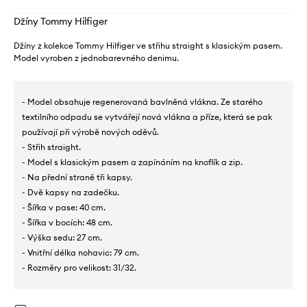
Džíny Tommy Hilfiger
Džíny z kolekce Tommy Hilfiger ve střihu straight s klasickým pasem.
Model vyroben z jednobarevného denimu.
- Model obsahuje regenerovaná bavlněná vlákna. Ze starého
textilního odpadu se vytvářejí nová vlákna a příze, která se pak
používají při výrobě nových oděvů.
- Střih straight.
- Model s klasickým pasem a zapínáním na knoflík a zip.
- Na přední straně tři kapsy.
- Dvě kapsy na zadečku.
- Šířka v pase: 40 cm.
- Šířka v bocích: 48 cm.
- Výška sedu: 27 cm.
- Vnitřní délka nohavic: 79 cm.
- Rozměry pro velikost: 31/32.