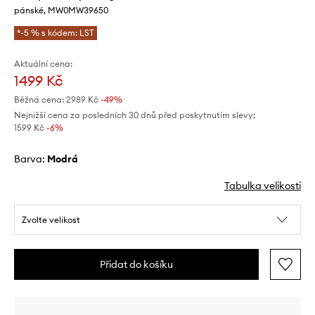
pánské, MW0MW39650
*-5 % s kódem: LST
Aktuální cena:
1499 Kč
Běžná cena:
2989 Kč
-49%
Nejnižší cena za posledních 30 dnů před poskytnutím slevy:
1599 Kč
 -6%
Barva:
modrá
Tabulka velikosti
Zvolte velikost
Přidat do košíku