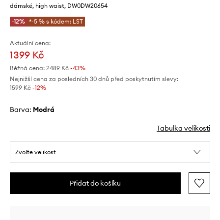
dámské, high waist, DW0DW20654
-12%
*-5 % s kódem: LST
Aktuální cena:
1399 Kč
Běžná cena:
2489 Kč
-43%
Nejnižší cena za posledních 30 dnů před poskytnutím slevy:
1599 Kč
 -12%
Barva:
modrá
Tabulka velikosti
Zvolte velikost
Přidat do košíku