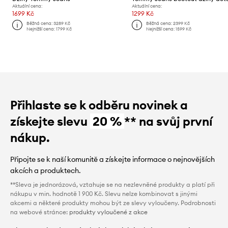
Aktuální cena:
Aktuální cena:
1699 Kč
1299 Kč
Běžná cena:
3289 Kč
Běžná cena:
2399 Kč
Nejnižší cena:
1799 Kč
Nejnižší cena:
1599 Kč
Přihlaste se k odběru novinek a
získejte slevu
20 %
** na svůj první
nákup.
Připojte se k naší komunitě a získejte informace o nejnovějších
akcích a produktech.
**Sleva je jednorázová, vztahuje se na nezlevněné produkty a platí při
nákupu v min. hodnotě 1 900 Kč. Slevu nelze kombinovat s jinými
akcemi a některé produkty mohou být ze slevy vyloučeny. Podrobnosti
na webové stránce:
produkty vyloučené z akce