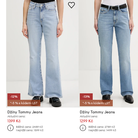
-12%
-13%
*-5 % s kódem: LST
*-5 % s kódem: LST
Džíny Tommy Jeans
Džíny Tommy Jeans
Aktuální cena:
Aktuální cena:
1399 Kč
1299 Kč
Běžná cena:
2489 Kč
Běžná cena:
2789 Kč
Nejnižší cena:
1599 Kč
Nejnižší cena:
1499 Kč