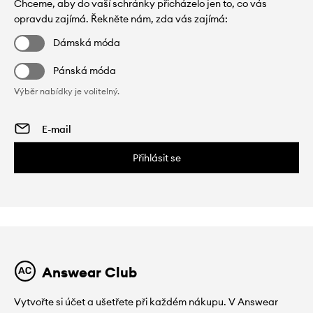
Chceme, aby do vaší schránky přicházelo jen to, co vás
opravdu zajímá. Řekněte nám, zda vás zajímá:
Dámská móda
Pánská móda
Výběr nabídky je volitelný.
Přihlásit se
Answear Club
Vytvořte si účet a ušetřete při každém nákupu. V Answear