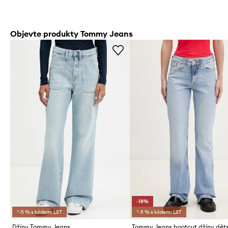
Objevte produkty Tommy Jeans
-18%
*-5 % s kódem: LST
*-5 % s kódem: LST
Džíny Tommy Jeans
Tommy Jeans bootcut džíny dět