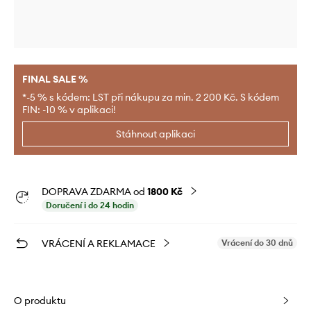
FINAL SALE %
*-5 % s kódem: LST při nákupu za min. 2 200 Kč. S kódem
FIN: -10 % v aplikaci!
Stáhnout aplikaci
DOPRAVA ZDARMA od
1800 Kč
Doručení i do 24 hodin
VRÁCENÍ A REKLAMACE
Vrácení do 30 dnů
O produktu