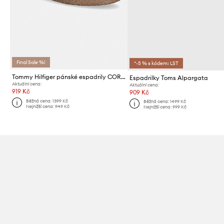
Final Sale %!
*-5 % s kódem: LST
Tommy Hilfiger pánské espadrily CORE HILFIGER ESPADRILLE TEXTILE
Espadrilky Toms Alpargata
Aktuální cena:
Aktuální cena:
919 Kč
909 Kč
Běžná cena:
1399 Kč
Běžná cena:
1499 Kč
Nejnižší cena:
949 Kč
Nejnižší cena:
999 Kč