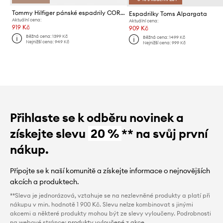
Tommy Hilfiger pánské espadrily CORE HILFIGER ESPADRILLE TEXTILE
Espadrilky Toms Alpargata
Aktuální cena:
Aktuální cena:
919 Kč
909 Kč
Běžná cena:
1399 Kč
Běžná cena:
1499 Kč
Nejnižší cena:
949 Kč
Nejnižší cena:
999 Kč
Přihlaste se k odběru novinek a
získejte slevu
20 %
** na svůj první
nákup.
Připojte se k naší komunitě a získejte informace o nejnovějších
akcích a produktech.
**Sleva je jednorázová, vztahuje se na nezlevněné produkty a platí při
nákupu v min. hodnotě 1 900 Kč. Slevu nelze kombinovat s jinými
akcemi a některé produkty mohou být ze slevy vyloučeny. Podrobnosti
na webové stránce:
produkty vyloučené z akce