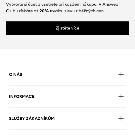
Vytvořte si účet a ušetřete při každém nákupu. V Answear
Clubu získáte až
20%
trvalou slevu z běžných cen.
Zjistěte více
O NÁS
INFORMACE
SLUŽBY ZÁKAZNÍKŮM