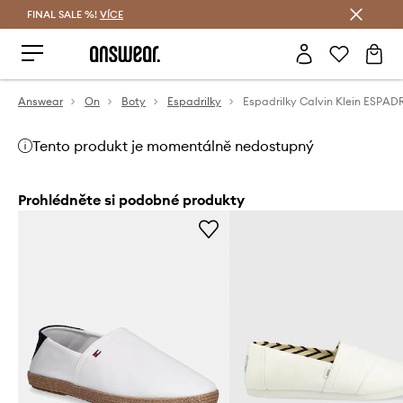
FINAL SALE %!
VÍCE
Ušetřete s Answear Club
Answear
On
Boty
Espadrilky
Tento produkt je momentálně nedostupný
Prohlédněte si podobné produkty