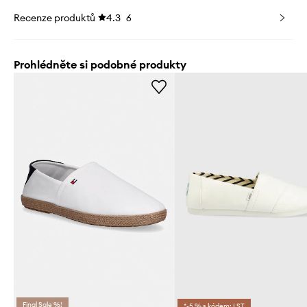
Recenze produktů
4.3
6
Prohlédněte si podobné produkty
Final Sale %!
*-5 % s kódem: LST