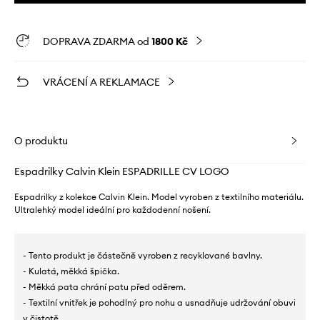
DOPRAVA ZDARMA od
1800 Kč
VRÁCENÍ A REKLAMACE
O produktu
Espadrilky Calvin Klein ESPADRILLE CV LOGO
Espadrilky z kolekce Calvin Klein. Model vyroben z textilního materiálu.
Ultralehký model ideální pro každodenní nošení.
- Tento produkt je částečně vyroben z recyklované bavlny.
- Kulatá, měkká špička.
- Měkká pata chrání patu před oděrem.
- Textilní vnitřek je pohodlný pro nohu a usnadňuje udržování obuvi
v čistotě.