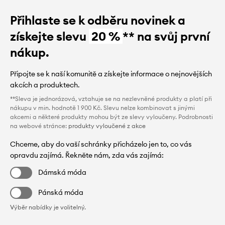
Přihlaste se k odběru novinek a
získejte slevu
20 %
** na svůj první
nákup.
Připojte se k naší komunitě a získejte informace o nejnovějších
akcích a produktech.
**Sleva je jednorázová, vztahuje se na nezlevněné produkty a platí při
nákupu v min. hodnotě 1 900 Kč. Slevu nelze kombinovat s jinými
akcemi a některé produkty mohou být ze slevy vyloučeny. Podrobnosti
na webové stránce:
produkty vyloučené z akce
Chceme, aby do vaší schránky přicházelo jen to, co vás
opravdu zajímá. Řekněte nám, zda vás zajímá:
Dámská móda
Pánská móda
Výběr nabídky je volitelný.