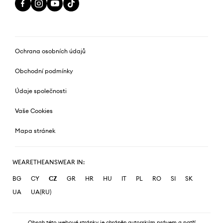
Ochrana osobních údajů
Obchodní podmínky
Údaje společnosti
Vaše Cookies
Mapa stránek
WEARETHEANSWEAR IN:
BG
CY
CZ
GR
HR
HU
IT
PL
RO
SI
SK
UA
UA(RU)
Obsah této webové stránky je chráněn autorským právem a patří