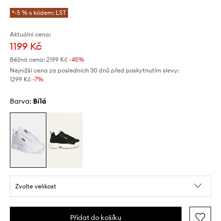
*-5 % s kódem: LST
Aktuální cena:
1199 Kč
Běžná cena:
2199 Kč
-45%
Nejnižší cena za posledních 30 dnů před poskytnutím slevy:
1299 Kč
 -7%
Barva:
bílá
Zvolte velikost
Přidat do košíku