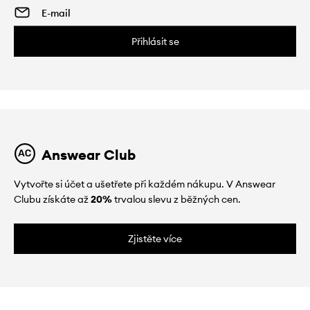
Přihlásit se
Answear Club
Vytvořte si účet a ušetřete při každém nákupu. V Answear
Clubu získáte až
20%
trvalou slevu z běžných cen.
Zjistěte více