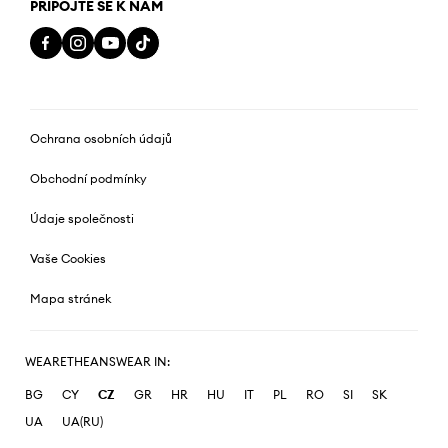
PŘIPOJTE SE K NÁM
Ochrana osobních údajů
Obchodní podmínky
Údaje společnosti
Vaše Cookies
Mapa stránek
WEARETHEANSWEAR IN:
BG
CY
CZ
GR
HR
HU
IT
PL
RO
SI
SK
UA
UA(RU)