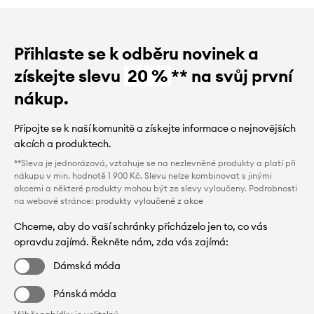
Přihlaste se k odběru novinek a
získejte slevu
20 %
** na svůj první
nákup.
Připojte se k naší komunitě a získejte informace o nejnovějších
akcích a produktech.
**Sleva je jednorázová, vztahuje se na nezlevněné produkty a platí při
nákupu v min. hodnotě 1 900 Kč. Slevu nelze kombinovat s jinými
akcemi a některé produkty mohou být ze slevy vyloučeny. Podrobnosti
na webové stránce:
produkty vyloučené z akce
Chceme, aby do vaší schránky přicházelo jen to, co vás
opravdu zajímá. Řekněte nám, zda vás zajímá:
Dámská móda
Pánská móda