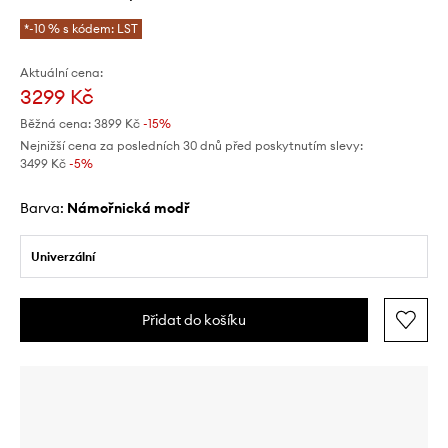
*-10 % s kódem: LST
Aktuální cena:
3299 Kč
Běžná cena:
3899 Kč
-15%
Nejnižší cena za posledních 30 dnů před poskytnutím slevy:
3499 Kč
 -5%
Barva:
námořnická modř
Univerzální
Přidat do košíku