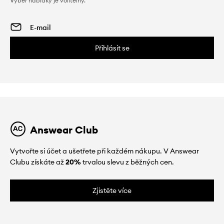
Výběr nabídky je volitelný.
Přihlásit se
Answear Club
Vytvořte si účet a ušetřete při každém nákupu. V Answear
Clubu získáte až
20%
trvalou slevu z běžných cen.
Zjistěte více