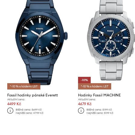
-10%
*-10 % s kódem: LST
*-10 % s kódem: LST
Fossil hodinky pánské Everett
Hodinky Fossil MACHINE
Aktuální cena:
Aktuální cena:
4499 Kč
4679 Kč
Běžná cena:
5699 Kč
Běžná cena:
5199 Kč
Nejnižší cena:
4799 Kč
Nejnižší cena:
5199 Kč