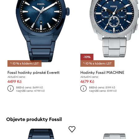
-10%
*-10 % s kódem: LST
*-10 % s kódem: LST
Fossil hodinky pánské Everett
Hodinky Fossil MACHINE
Aktuální cena:
Aktuální cena:
4499 Kč
4679 Kč
Běžná cena:
5699 Kč
Běžná cena:
5199 Kč
Nejnižší cena:
4799 Kč
Nejnižší cena:
5199 Kč
Objevte produkty Fossil