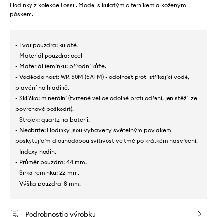
Hodinky z kolekce Fossil. Model s kulatým ciferníkem a koženým
páskem.
- Tvar pouzdra: kulaté.
- Materiál pouzdra: ocel
- Materiál řemínku: přírodní kůže.
- Voděodolnost: WR 50M (5ATM) - odolnost proti stříkající vodě,
plavání na hladině.
- Sklíčko: minerální (tvrzené velice odolné proti odření, jen stěží lze
povrchově poškodit).
- Strojek: quartz na baterii.
- Neobrite: Hodinky jsou vybaveny světelným povlakem
poskytujícím dlouhodobou svítivost ve tmě po krátkém nasvícení.
- Indexy hodin.
- Průměr pouzdra: 44 mm.
- Šířka řemínku: 22 mm.
- Výška pouzdra: 8 mm.
Podrobnosti o výrobku