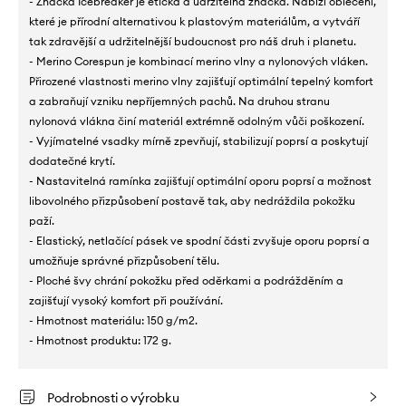
- Značka Icebreaker je etická a udržitelná značka. Nabízí oblečení,
které je přírodní alternativou k plastovým materiálům, a vytváří
tak zdravější a udržitelnější budoucnost pro náš druh i planetu.
- Merino Corespun je kombinací merino vlny a nylonových vláken.
Přirozené vlastnosti merino vlny zajišťují optimální tepelný komfort
a zabraňují vzniku nepříjemných pachů. Na druhou stranu
nylonová vlákna činí materiál extrémně odolným vůči poškození.
- Vyjímatelné vsadky mírně zpevňují, stabilizují poprsí a poskytují
dodatečné krytí.
- Nastavitelná ramínka zajišťují optimální oporu poprsí a možnost
libovolného přizpůsobení postavě tak, aby nedráždila pokožku
paží.
- Elastický, netlačící pásek ve spodní části zvyšuje oporu poprsí a
umožňuje správné přizpůsobení tělu.
- Ploché švy chrání pokožku před oděrkami a podrážděním a
zajišťují vysoký komfort při používání.
- Hmotnost materiálu: 150 g/m2.
- Hmotnost produktu: 172 g.
Podrobnosti o výrobku