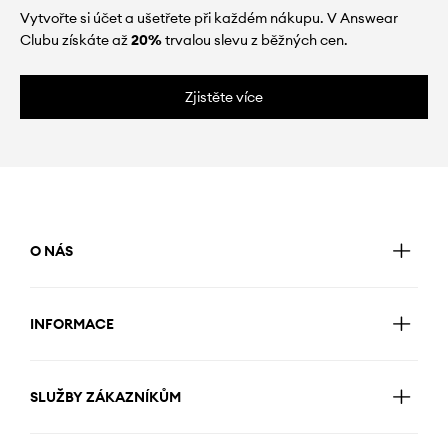
Vytvořte si účet a ušetřete při každém nákupu. V Answear
Clubu získáte až
20%
trvalou slevu z běžných cen.
Zjistěte více
O NÁS
INFORMACE
SLUŽBY ZÁKAZNÍKŮM