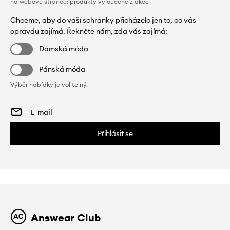
na webové stránce:
produkty vyloučené z akce
Chceme, aby do vaší schránky přicházelo jen to, co vás
opravdu zajímá. Řekněte nám, zda vás zajímá:
Dámská móda
Pánská móda
Výběr nabídky je volitelný.
Přihlásit se
Answear Club