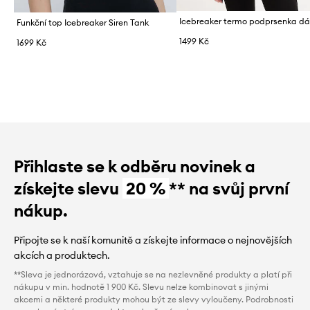
Funkční top Icebreaker Siren Tank
1499 Kč
1699 Kč
Přihlaste se k odběru novinek a
získejte slevu
20 %
** na svůj první
nákup.
Připojte se k naší komunitě a získejte informace o nejnovějších
akcích a produktech.
**Sleva je jednorázová, vztahuje se na nezlevněné produkty a platí při
nákupu v min. hodnotě 1 900 Kč. Slevu nelze kombinovat s jinými
akcemi a některé produkty mohou být ze slevy vyloučeny. Podrobnosti