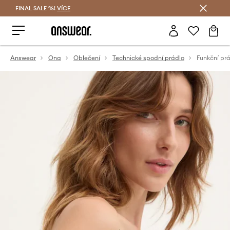
FINAL SALE %!
VÍCE
Ušetřete s Answear Club
Answear
Ona
Oblečení
Technické spodní prádlo