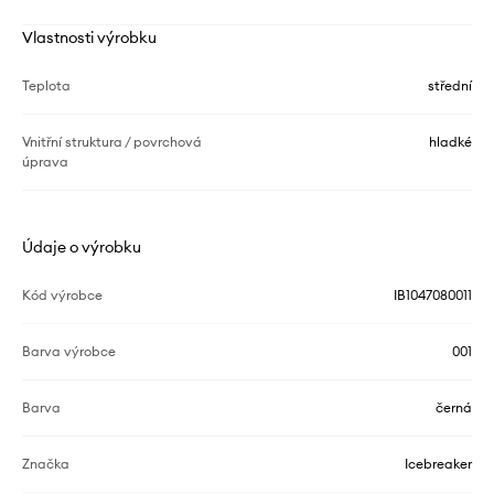
Vlastnosti výrobku
Teplota
střední
Vnitřní struktura / povrchová
hladké
úprava
Údaje o výrobku
Kód výrobce
IB1047080011
Barva výrobce
001
Barva
černá
Značka
Icebreaker