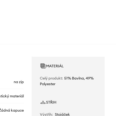
MATERIÁL
Celý produkt
:
51% Bavlna, 49%
na zip
Polyester
stický materiál
STŘIH
Žádná kapuce
Výstřih
:
Stojáček