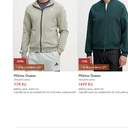
-50%
-11%
*-5 % s kódem: LST
*-5 % s kódem: LST
Mikina Guess
Mikina Guess
Aktuální cena:
Aktuální cena:
1174 Kč
1499 Kč
Běžná cena:
2349 Kč
Běžná cena:
2549 Kč
Nejnižší cena za posledních 30 dnů před poskytnutím
Nejnižší cena za posledních 30 dnů před 
slevy:
2349 Kč
slevy:
1699 Kč