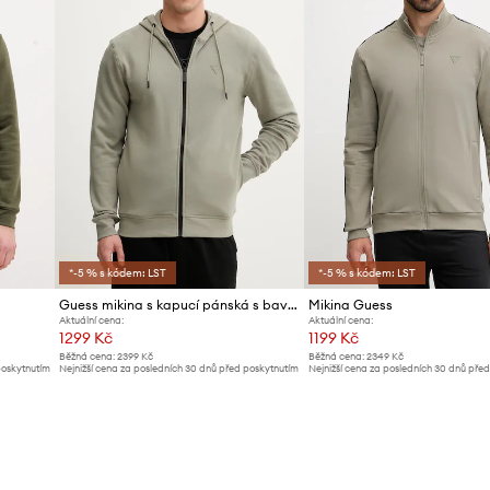
*-5 % s kódem: LST
*-5 % s kódem: LST
Guess mikina s kapucí pánská s bavlnou ALDWIN
Mikina Guess
Aktuální cena:
Aktuální cena:
1299 Kč
1199 Kč
Běžná cena:
2399 Kč
Běžná cena:
2349 Kč
poskytnutím
Nejnižší cena za posledních 30 dnů před poskytnutím
Nejnižší cena za posledních 30 dnů pře
slevy:
1399 Kč
slevy:
1299 Kč