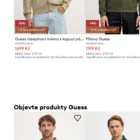
Pruhy
podél rukávů dodávají dynamický akcent
Stahovací lemy na spodním okraji a manžetách
přispíva
přizpůsobení
-10%
-14%
*-5 % s kódem: LST
*-5 % s kódem: LST
Výstřih typu stojáček
dodává mikině sportovní charakte
Guess rozepínací mikina s kapucí pánská bavlněná
Mikina Guess
Aktuální cena:
Aktuální cena:
1699 Kč
1199 Kč
Běžná cena:
2799 Kč
Běžná cena:
2799 Kč
Nejnižší cena za posledních 30 dnů před poskytnutím
Nejnižší cena za posledních 30 dnů před 
slevy:
1899 Kč
slevy:
1399 Kč
Objevte produkty Guess