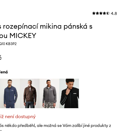
4.8
 rozepínací mikina pánská s
nou MICKEY
Q10 KB3P2
č
elená
již není dostupný
ás někdo předběhl, ale možná se Vám zalíbí jiné produkty z