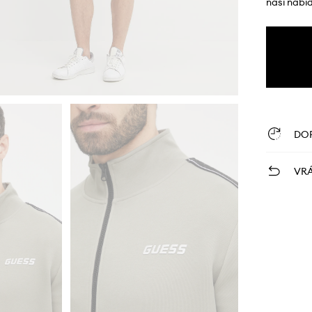
naší nabí
DO
VRÁ