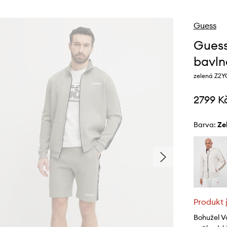
Guess
Guess
bavl
zelená Z2Y
2799 K
Barva:
z
Produkt 
Bohužel V