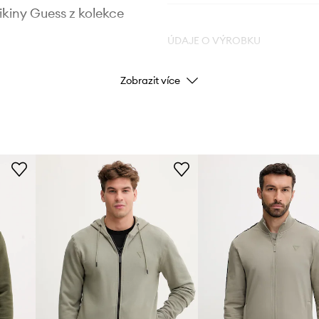
ikiny Guess z kolekce
ÚDAJE O VÝROBKU
Zobrazit více
Kód výrobce
stských outfitů
Barva výrobce
ení tělu
Barva
Značka
u na pokožce
ID produktu
ětů
i MICKEY