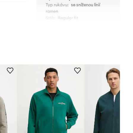
Typ rukávu
:
se sníženou linií
ramen
Střih
:
Regular fit
Z2YQ10.KB3P2
ROZMĚRY
G855
Míry uvedené pro velikost
:
M
Délka
:
73 cm
Šířka podpaží
:
60 cm
zelená
Délka rukávu včetně ramene
:
84
cm
Guess
Model na fotografii je 188 cm
vysoký a má na sobě velikost M
Tabulka velikosti