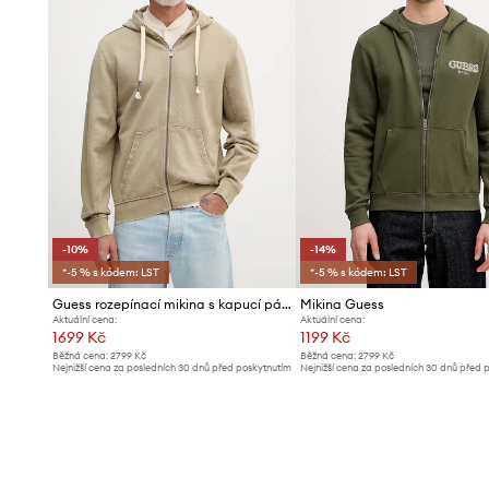
-10%
-14%
*-5 % s kódem: LST
*-5 % s kódem: LST
Guess rozepínací mikina s kapucí pánská bavlněná
Mikina Guess
Aktuální cena:
Aktuální cena:
1699 Kč
1199 Kč
Běžná cena:
2799 Kč
Běžná cena:
2799 Kč
Nejnižší cena za posledních 30 dnů před poskytnutím
Nejnižší cena za posledních 30 dnů před 
slevy:
1899 Kč
slevy:
1399 Kč