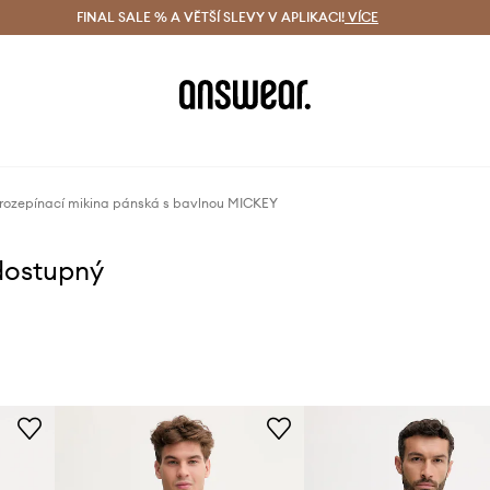
ácení zdarma (od 1800 Kč)
FINAL SALE % A VĚTŠÍ SLEVY V APLIKACI!
Doručení i do 24 h
VÍCE
Ušetřete s 
rozepínací mikina pánská s bavlnou MICKEY
dostupný