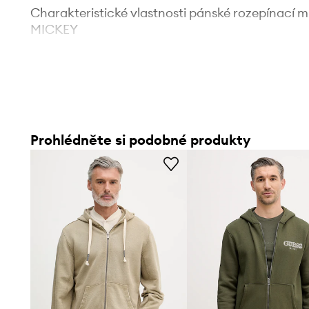
Charakteristické vlastnosti pánské rozepínací m
MICKEY
Streetwearový charakter
přispívá k tvorbě ležérních, mě
Střih regular fit
umožňuje pohodlné nošení na postavě
Prohlédněte si podobné produkty
Elastický materiál
podporuje volnost pohybu a přizpůsob
Rozepínací design
usnadňuje oblékání a regulaci teploty
Měkká pletenina s bavlnou
přispívá k příjemnému pocit
Praktické boční kapsy
umožňují uložení drobných předm
Ozdobný potisk s logem
podtrhuje příslušnost ke kolekc