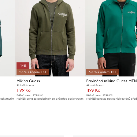
-14%
*-5 % s kódem: LST
*-5 % s kódem: LST
Mikina Guess
Bavlněná mikina Guess ME
Aktuální cena:
Aktuální cena:
1199 Kč
1199 Kč
Běžná cena:
2799 Kč
Běžná cena:
2799 Kč
poskytnutím
Nejnižší cena za posledních 30 dnů před poskytnutím
Nejnižší cena za posledních 30 dnů pře
slevy:
1399 Kč
slevy:
1299 Kč