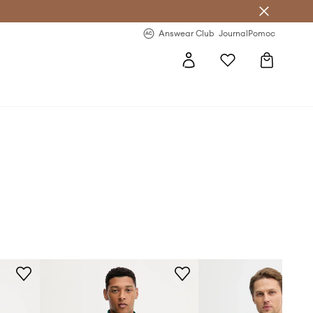
Answear Club
- 20 % na první objednávku
Answear Club
Journal
Pomoc