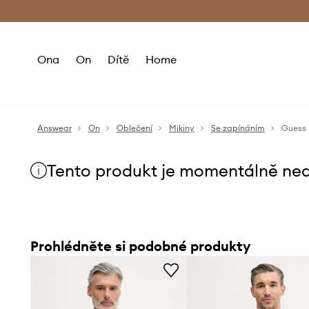
Premium Fashion Benefits
Doručení a vr
Ona
On
Dítě
Home
Answear
On
Oblečení
Mikiny
Se zapínáním
Guess 
Tento produkt je momentálně ne
Prohlédněte si podobné produkty