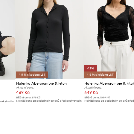
-12%
*-5 % s kódem: LST
*-5 % s kódem: LST
Halenka Abercrombie & Fitch
Halenka Abercrombie & Fitc
Aktuální cena:
Aktuální cena:
469 Kč
649 Kč
Běžná cena:
879 Kč
Běžná cena:
1099 Kč
Nejnižší cena za posledních 30 dnů před poskytnutím
Nejnižší cena za posledních 30 dnů pře
poskytnutím
slevy:
489 Kč
slevy:
739 Kč