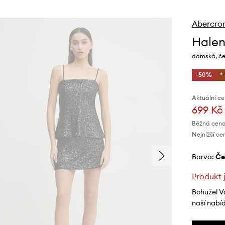
Abercrom
Halen
dámská, čer
-50%
*
Aktuální ce
699 Kč
Běžná cena
Nejnižší ce
Barva:
č
Produkt 
Bohužel V
naší nabí