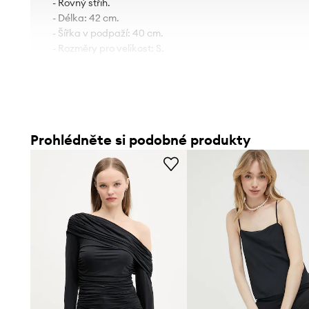
- Rovný střih.
- Délka: 42 cm.
- Šířka v podpaží: 40 cm.
- Rozměry pro velikost: S.
Prohlédněte si podobné produkty