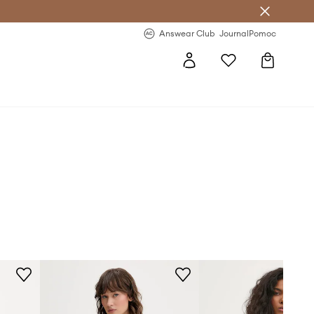
Answear Club
- 20 % na první objednávku
Answear Club
Journal
Pomoc