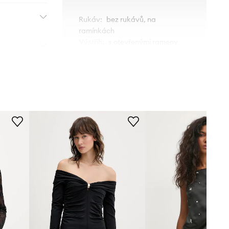
Rukáv
:
bez rukávů, na
ramínkách
Výstřih
:
s otevřenými rameny
Střih
:
Regular fit
ROZMĚRY
Modelka na fotografii je 177 cm
vysoká a má na sobě velikost S
Standardní velikost
Doporučujeme zvolit velikost, kterou
běžně nosíte.
Tabulka velikosti