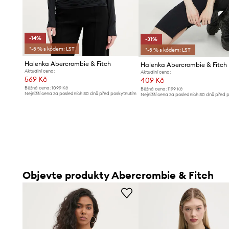
-14%
-31%
*-5 % s kódem: LST
*-5 % s kódem: LST
Halenka Abercrombie & Fitch
Halenka Abercrombie & Fitch
Aktuální cena:
Aktuální cena:
569 Kč
409 Kč
Běžná cena:
1099 Kč
Běžná cena:
1199 Kč
Nejnižší cena za posledních 30 dnů před poskytnutím
Nejnižší cena za posledních 30 dnů před 
slevy:
669 Kč
slevy:
599 Kč
Objevte produkty Abercrombie & Fitch