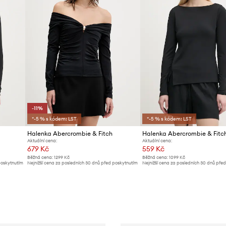
-11%
*-5 % s kódem: LST
*-5 % s kódem: LST
Halenka Abercrombie & Fitch
Halenka Abercrombie & Fitc
Aktuální cena:
Aktuální cena:
679 Kč
559 Kč
Běžná cena:
1299 Kč
Běžná cena:
1099 Kč
poskytnutím
Nejnižší cena za posledních 30 dnů před poskytnutím
Nejnižší cena za posledních 30 dnů pře
slevy:
769 Kč
slevy:
589 Kč