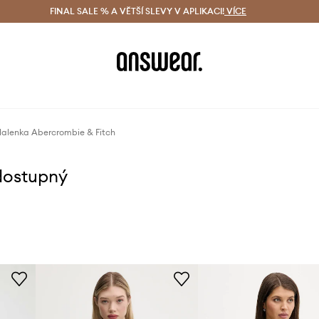
ácení zdarma (od 1800 Kč)
FINAL SALE % A VĚTŠÍ SLEVY V APLIKACI!
Doručení i do 24 h
VÍCE
Ušetřete s 
alenka Abercrombie & Fitch
dostupný