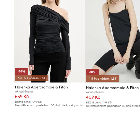
-14%
-31%
*-5 % s kódem: LST
*-5 % s kódem: LST
Halenka Abercrombie & Fitch
Halenka Abercrombie & Fitch
Aktuální cena:
Aktuální cena:
569 Kč
409 Kč
Běžná cena:
1099 Kč
Běžná cena:
1199 Kč
Nejnižší cena za posledních 30 dnů před poskytnutím
Nejnižší cena za posledních 30 dnů před 
slevy:
669 Kč
slevy:
599 Kč