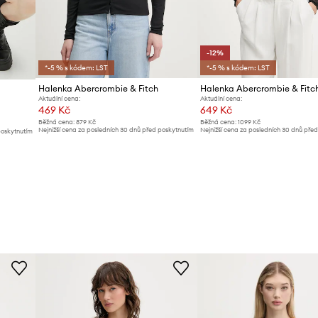
-12%
*-5 % s kódem: LST
*-5 % s kódem: LST
Halenka Abercrombie & Fitch
Halenka Abercrombie & Fitc
Aktuální cena:
Aktuální cena:
469 Kč
649 Kč
Běžná cena:
879 Kč
Běžná cena:
1099 Kč
Nejnižší cena za posledních 30 dnů před poskytnutím
Nejnižší cena za posledních 30 dnů pře
poskytnutím
slevy:
489 Kč
slevy:
739 Kč