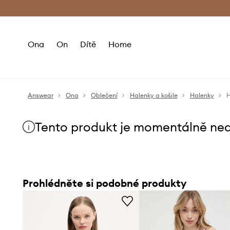
Premium Fashion Benefits
Doručení a vr
Ona
On
Dítě
Home
Answear
Ona
Oblečení
Halenky a košile
Halenky
H
Tento produkt je momentálně ne
Prohlédněte si podobné produkty