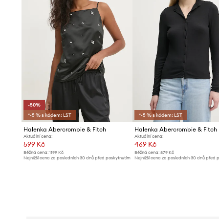
-50%
*-5 % s kódem: LST
*-5 % s kódem: LST
Halenka Abercrombie & Fitch
Halenka Abercrombie & Fitch
Aktuální cena:
Aktuální cena:
599 Kč
469 Kč
Běžná cena:
1199 Kč
Běžná cena:
879 Kč
Nejnižší cena za posledních 30 dnů před poskytnutím
Nejnižší cena za posledních 30 dnů před 
slevy:
1199 Kč
slevy:
489 Kč