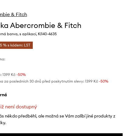
bie & Fitch
ka Abercrombie & Fitch
ná barva, s aplikací, KI140-4635
-5 % s kódem: LST
na:
:
1399 Kč
-50%
na za posledních 30 dnů před poskytnutím slevy:
1399 Kč
 -50%
erná
již není dostupný
ás někdo předběhl, ale možná se Vám zalíbí jiné produkty z
dky.