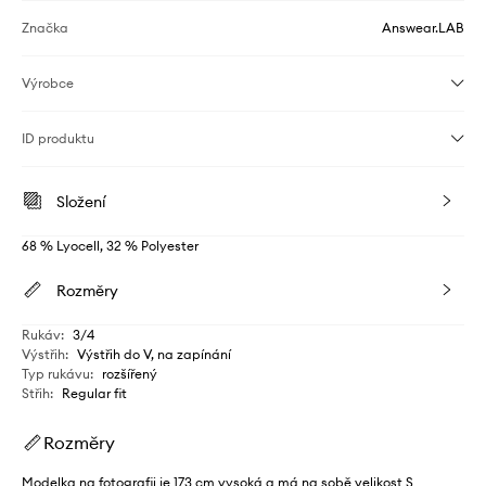
Značka
Answear.LAB
Výrobce
ID produktu
Složení
68 % Lyocell, 32 % Polyester
Rozměry
Rukáv
:
3/4
Výstřih
:
Výstřih do V, na zapínání
Typ rukávu
:
rozšířený
Střih
:
Regular fit
Rozměry
Modelka na fotografii je 173 cm vysoká a má na sobě velikost S