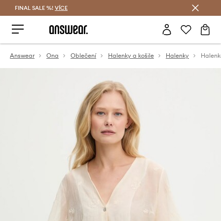
FINAL SALE %!
VÍCE
Ušetřete s Answear Club
Answear
Ona
Oblečení
Halenky a košile
Halenky
Halenk