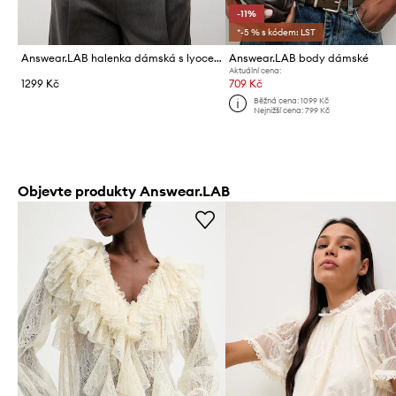
-11%
*-5 % s kódem: LST
Answear.LAB halenka dámská s lyocellem
Answear.LAB body dámské
Aktuální cena:
1299 Kč
709 Kč
Běžná cena:
1099 Kč
Nejnižší cena:
799 Kč
Objevte produkty Answear.LAB