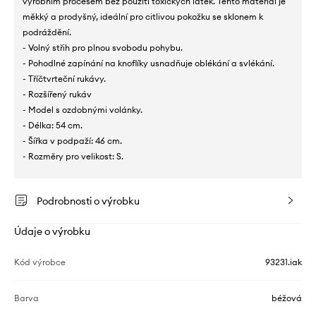
výrobním procesem bez použití toxických látek. Tento materiál je
měkký a prodyšný, ideální pro citlivou pokožku se sklonem k
podráždění.
- Volný střih pro plnou svobodu pohybu.
- Pohodlné zapínání na knoflíky usnadňuje oblékání a svlékání.
- Tříčtvrteční rukávy.
- Rozšířený rukáv
- Model s ozdobnými volánky.
- Délka: 54 cm.
- Šířka v podpaží: 46 cm.
- Rozměry pro velikost: S.
Podrobnosti o výrobku
Údaje o výrobku
Kód výrobce
93231.iak
Barva
béžová