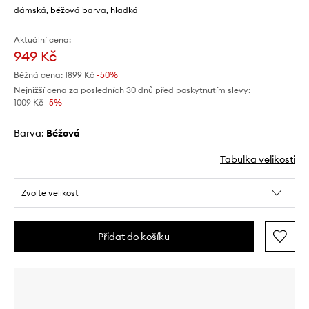
dámská, béžová barva, hladká
Aktuální cena:
949 Kč
Běžná cena:
1899 Kč
-50%
Nejnižší cena za posledních 30 dnů před poskytnutím slevy:
1009 Kč
 -5%
Barva:
béžová
Tabulka velikosti
Zvolte velikost
Přidat do košíku