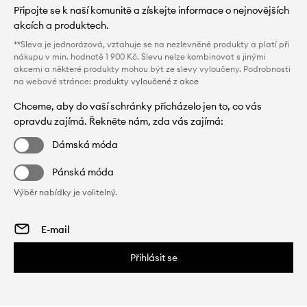
Připojte se k naší komunitě a získejte informace o nejnovějších
akcích a produktech.
**Sleva je jednorázová, vztahuje se na nezlevněné produkty a platí při
nákupu v min. hodnotě 1 900 Kč. Slevu nelze kombinovat s jinými
akcemi a některé produkty mohou být ze slevy vyloučeny. Podrobnosti
na webové stránce:
produkty vyloučené z akce
Chceme, aby do vaší schránky přicházelo jen to, co vás
opravdu zajímá. Řekněte nám, zda vás zajímá:
Dámská móda
Pánská móda
Výběr nabídky je volitelný.
Přihlásit se