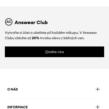
Answear Club
Vytvořte si účet a ušetřete při každém nákupu. V Answear
Clubu získáte až
20%
trvalou slevu z běžných cen.
Zjistěte více
O NÁS
INFORMACE