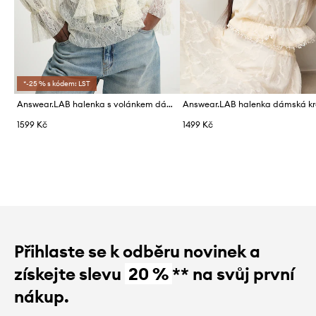
*-25 % s kódem: LST
Answear.LAB halenka s volánkem dámská krajková
1599 Kč
1499 Kč
Přihlaste se k odběru novinek a
získejte slevu
20 %
** na svůj první
nákup.