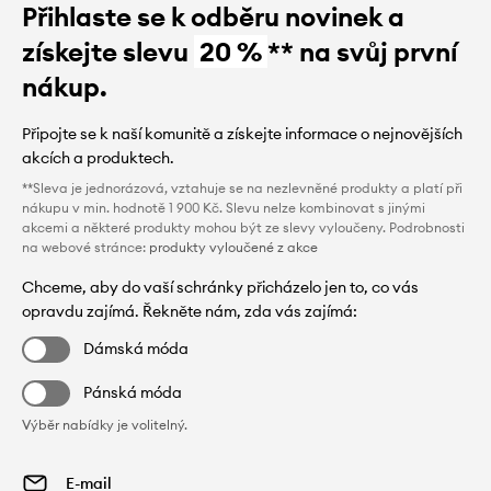
Přihlaste se k odběru novinek a
získejte slevu
20 %
** na svůj první
nákup.
Připojte se k naší komunitě a získejte informace o nejnovějších
akcích a produktech.
**Sleva je jednorázová, vztahuje se na nezlevněné produkty a platí při
nákupu v min. hodnotě 1 900 Kč. Slevu nelze kombinovat s jinými
akcemi a některé produkty mohou být ze slevy vyloučeny. Podrobnosti
na webové stránce:
produkty vyloučené z akce
Chceme, aby do vaší schránky přicházelo jen to, co vás
opravdu zajímá. Řekněte nám, zda vás zajímá:
Dámská móda
Pánská móda
Výběr nabídky je volitelný.