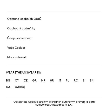
Ochrana osobních údajů
Obchodní podmínky
Údaje společnosti
Vaše Cookies
Mapa stránek
WEARETHEANSWEAR IN:
BG
CY
CZ
GR
HR
HU
IT
PL
RO
SI
SK
UA
UA(RU)
Obsah této webové stránky je chráněn autorským právem a patří
společnosti Answear.com S.A.