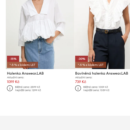
-15%
-30%
*-5 % s kódem: LST
*-5 % s kódem: LST
Halenka Answear.LAB
Bavlněná halenka Answear.LAB
Aktuální cena:
Aktuální cena:
1099 Kč
739 Kč
Běžná cena:
2599 Kč
Běžná cena:
1059 Kč
Nejnižší cena:
1299 Kč
Nejnižší cena:
1059 Kč