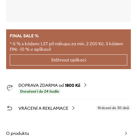
FINAL SALE %
*-5 % s kódem: LST při nákupu za min. 2 200 Kč. S kódem
FIN: -10 % v aplikaci!
Stáhnout aplikaci
DOPRAVA ZDARMA od
1800 Kč
Doručení i do 24 hodin
VRÁCENÍ A REKLAMACE
Vrácení do 30 dnů
O produktu