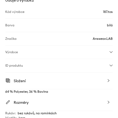
Údaje o výrobku
Kód výrobce
187.tos
Barva
bílá
Značka
Answear.LAB
Výrobce
ID produktu
Složení
64 % Polyester, 36 % Bavlna
Rozměry
Rukáv
:
bez rukávů, na ramínkách
Výstřih
:
karo