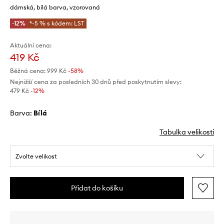
dámská, bílá barva, vzorovaná
-12%
*-5 % s kódem: LST
Aktuální cena:
419 Kč
Běžná cena:
999 Kč
-58%
Nejnižší cena za posledních 30 dnů před poskytnutím slevy:
479 Kč
 -12%
Barva:
bílá
Tabulka velikosti
Zvolte velikost
Přidat do košíku