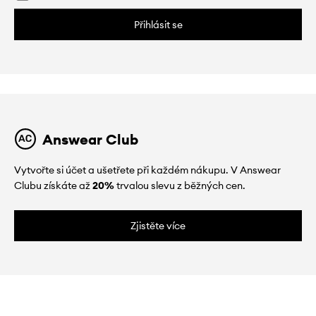
Přihlásit se
Answear Club
Vytvořte si účet a ušetřete při každém nákupu. V Answear
Clubu získáte až
20%
trvalou slevu z běžných cen.
Zjistěte více