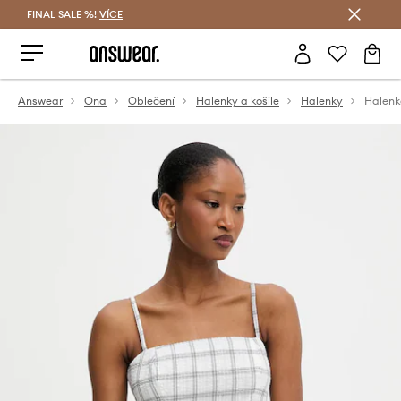
FINAL SALE %!
VÍCE
Ušetřete s Answear Club
Answear
Ona
Oblečení
Halenky a košile
Halenky
Halenk