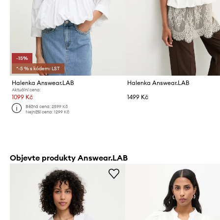
-15%
*-5 % s kódem: LST
Halenka Answear.LAB
Halenka Answear.LAB
Aktuální cena:
1099 Kč
1499 Kč
Běžná cena:
2599 Kč
Nejnižší cena:
1299 Kč
Objevte produkty Answear.LAB