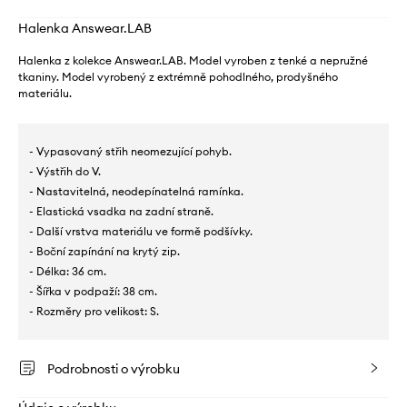
Halenka Answear.LAB
Halenka z kolekce Answear.LAB. Model vyroben z tenké a nepružné
tkaniny. Model vyrobený z extrémně pohodlného, ​​prodyšného
materiálu.
- Vypasovaný střih neomezující pohyb.
- Výstřih do V.
- Nastavitelná, neodepínatelná ramínka.
- Elastická vsadka na zadní straně.
- Další vrstva materiálu ve formě podšívky.
- Boční zapínání na krytý zip.
- Délka: 36 cm.
- Šířka v podpaží: 38 cm.
- Rozměry pro velikost: S.
Podrobnosti o výrobku