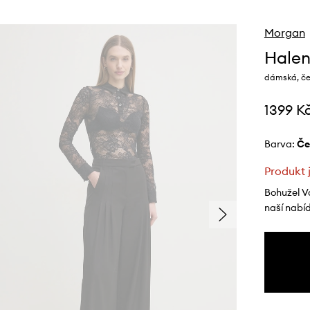
Morgan
Hale
dámská, če
1399 K
Barva:
č
Produkt 
Bohužel V
naší nabí