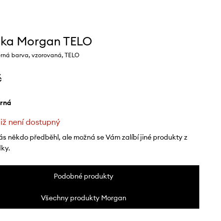
nka Morgan TELO
rná barva, vzorovaná, TELO
č
erná
již není dostupný
ás někdo předběhl, ale možná se Vám zalíbí jiné produkty z
dky.
Podobné produkty
Všechny produkty Morgan