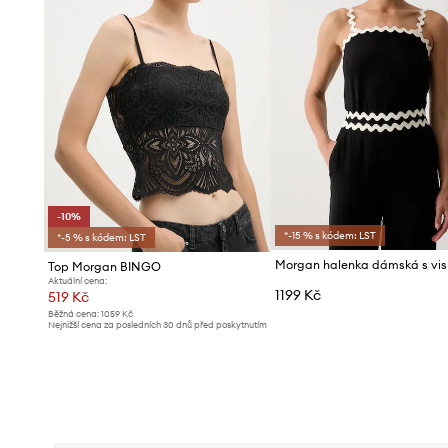
-10%
*-15 % s kódem: LST
*-5 % s kódem: LST
Top Morgan BINGO
Aktuální cena:
1199 Kč
519 Kč
Běžná cena:
1059 Kč
Nejnižší cena za posledních 30 dnů před poskytnutím
slevy:
579 Kč