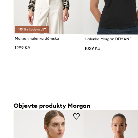
*-15 % s kódem: LST
Morgan halenka dámská
Halenka Morgan DEMANE
1299 Kč
1029 Kč
Objevte produkty Morgan