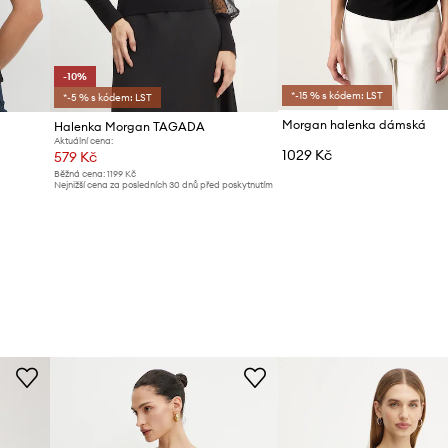
-10%
*-15 % s kódem: LST
*-5 % s kódem: LST
Morgan halenka dámská
Halenka Morgan TAGADA
Aktuální cena:
1029 Kč
579 Kč
Běžná cena:
1199 Kč
Nejnižší cena za posledních 30 dnů před poskytnutím
slevy:
649 Kč