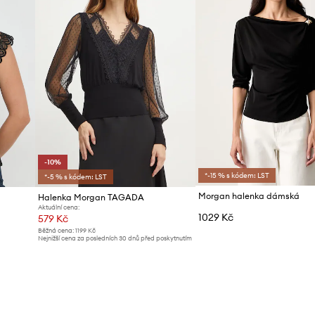
-10%
*-15 % s kódem: LST
*-5 % s kódem: LST
Morgan halenka dámská
Halenka Morgan TAGADA
Aktuální cena:
1029 Kč
579 Kč
Běžná cena:
1199 Kč
Nejnižší cena za posledních 30 dnů před poskytnutím
slevy:
649 Kč