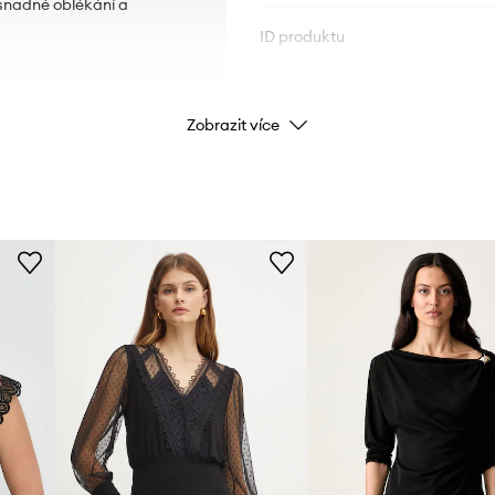
 snadné oblékání a
ID produktu
Zobrazit více