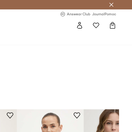
Answear Club
- 20 % na první objednávku
Answear Club
Journal
Pomoc