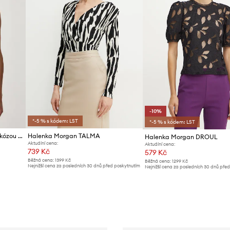
-10%
*-5 % s kódem: LST
*-5 % s kódem: LST
Morgan halenka dámská s viskózou OPA
Halenka Morgan TALMA
Halenka Morgan DROUL
Aktuální cena:
Aktuální cena:
739 Kč
579 Kč
Běžná cena:
1399 Kč
Běžná cena:
1299 Kč
Nejnižší cena za posledních 30 dnů před poskytnutím
Nejnižší cena za posledních 30 dnů pře
slevy:
769 Kč
slevy:
649 Kč