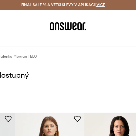
ácení zdarma (od 1800 Kč)
FINAL SALE % A VĚTŠÍ SLEVY V APLIKACI!
Doručení i do 24 h
VÍCE
Ušetřete s 
alenka Morgan TELO
dostupný