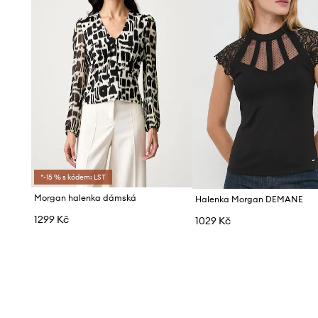
*-15 % s kódem: LST
Morgan halenka dámská
Halenka Morgan DEMANE
1299 Kč
1029 Kč