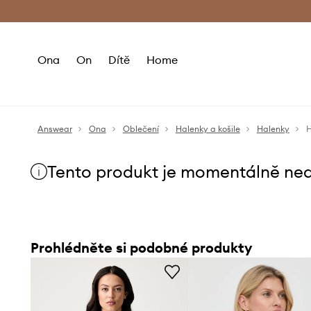
Premium Fashion Benefits
Doručení a vr
Ona
On
Dítě
Home
Answear
Ona
Oblečení
Halenky a košile
Halenky
H
Tento produkt je momentálně ne
Prohlédněte si podobné produkty