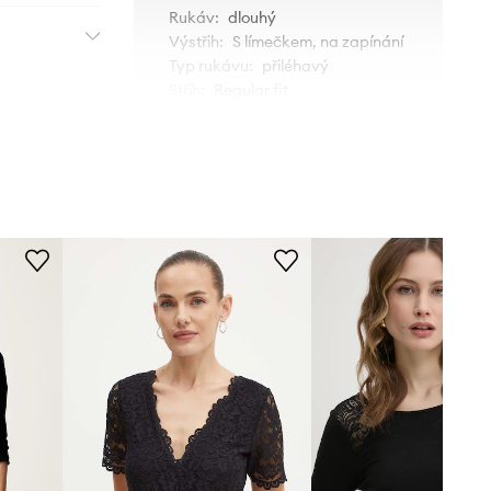
Rukáv
:
dlouhý
Výstřih
:
S límečkem, na zapínání
Typ rukávu
:
přiléhavý
Střih
:
Regular fit
ROZMĚRY
Modelka na fotografii je 179 cm
vysoká a má na sobě velikost S
Standardní velikost
Doporučujeme zvolit velikost, kterou
běžně nosíte.
Tabulka velikosti