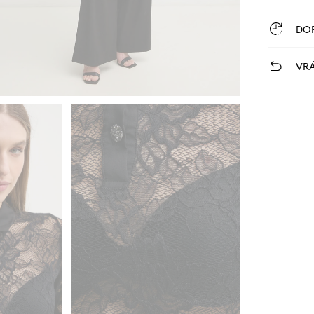
DO
VRÁ