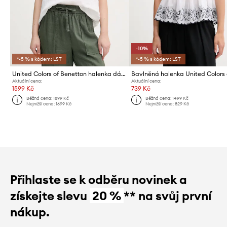
-10%
*-5 % s kódem: LST
*-5 % s kódem: LST
United Colors of Benetton halenka dámská lněná
Aktuální cena:
Aktuální cena:
1599 Kč
739 Kč
Běžná cena:
1899 Kč
Běžná cena:
1499 Kč
Nejnižší cena:
1699 Kč
Nejnižší cena:
829 Kč
Přihlaste se k odběru novinek a
získejte slevu
20 %
** na svůj první
nákup.