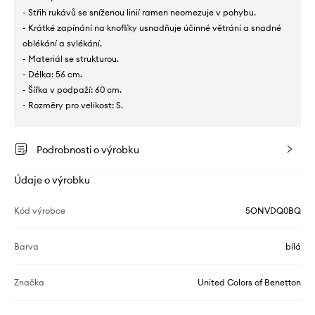
- Střih rukávů se sníženou linií ramen neomezuje v pohybu.
- Krátké zapínání na knoflíky usnadňuje účinné větrání a snadné
oblékání a svlékání.
- Materiál se strukturou.
- Délka: 56 cm.
- Šířka v podpaží: 60 cm.
- Rozměry pro velikost: S.
Podrobnosti o výrobku
Údaje o výrobku
Kód výrobce
5ONVDQ0BQ
Barva
bílá
Značka
United Colors of Benetton