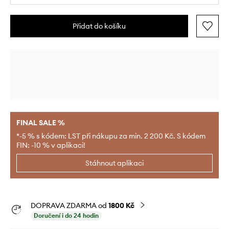
Přidat do košíku
FINAL SALE %
*-5 % s kódem: LST při nákupu za min. 2 200 Kč. S kódem
FIN: -10 % v aplikaci!
Stáhnout aplikaci
DOPRAVA ZDARMA od
1800 Kč
Doručení i do 24 hodin