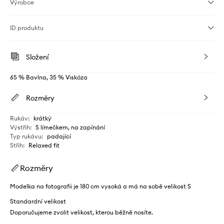
Výrobce
ID produktu
Složení
65 % Bavlna, 35 % Viskóza
Rozměry
Rukáv
:
krátký
Výstřih
:
S límečkem, na zapínání
Typ rukávu
:
padající
Střih
:
Relaxed fit
Rozměry
Modelka na fotografii je 180 cm vysoká a má na sobě velikost S
Standardní velikost
Doporučujeme zvolit velikost, kterou běžně nosíte.