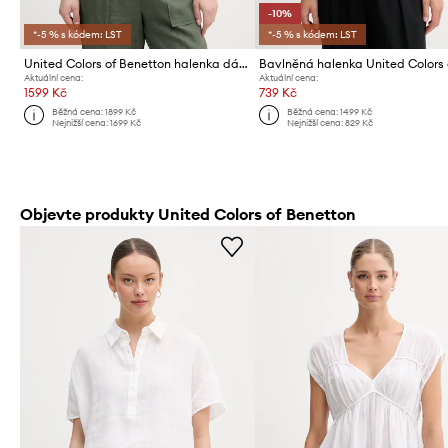
-10%
*-5 % s kódem: LST
*-5 % s kódem: LST
United Colors of Benetton halenka dámská lněná
Aktuální cena:
Aktuální cena:
1599 Kč
739 Kč
Běžná cena:
1899 Kč
Běžná cena:
1499 Kč
Nejnižší cena:
1699 Kč
Nejnižší cena:
829 Kč
Objevte produkty United Colors of Benetton