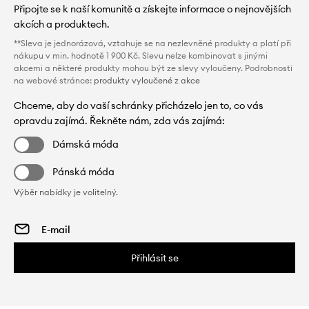
Připojte se k naší komunitě a získejte informace o nejnovějších
akcích a produktech.
**Sleva je jednorázová, vztahuje se na nezlevněné produkty a platí při
nákupu v min. hodnotě 1 900 Kč. Slevu nelze kombinovat s jinými
akcemi a některé produkty mohou být ze slevy vyloučeny. Podrobnosti
na webové stránce:
produkty vyloučené z akce
Chceme, aby do vaší schránky přicházelo jen to, co vás
opravdu zajímá. Řekněte nám, zda vás zajímá:
Dámská móda
Pánská móda
Výběr nabídky je volitelný.
Přihlásit se