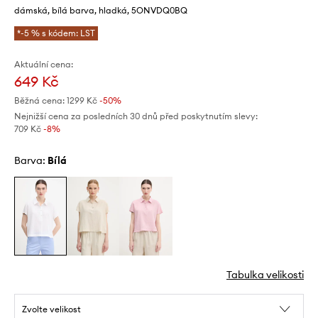
dámská, bílá barva, hladká, 5ONVDQ0BQ
*-5 % s kódem: LST
Aktuální cena:
649 Kč
Běžná cena:
1299 Kč
-50%
Nejnižší cena za posledních 30 dnů před poskytnutím slevy:
709 Kč
 -8%
Barva:
bílá
Tabulka velikosti
Zvolte velikost