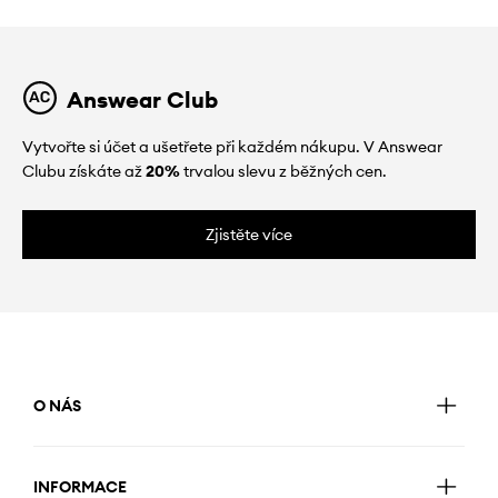
Answear Club
Vytvořte si účet a ušetřete při každém nákupu. V Answear
Clubu získáte až
20%
trvalou slevu z běžných cen.
Zjistěte více
O NÁS
INFORMACE