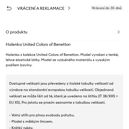
VRÁCENÍ A REKLAMACE
Vrácení do 30 dnů
O produktu
Halenka United Colors of Benetton
Halenka z kolekce United Colors of Benetton. Model vyroben z tenké,
lehce elastické látky. Model ze vzdušného materiálu s vysokým
podílem bavlny.
Dostupné velikosti jsou převedeny z italské tabulky velikostí od
výrobce na standardní evropskou tabulku velikostí. Objednaná
velikost se může lišit od té, která je uvedena na štítku (IT 38/XXS =
EU XS). Pro jistotu se prosím seznamte s tabulkou velikostí.
- Volný střih pro plnou svobodu pohybu.
- Model s měkkým límcem.
- Krátký rukáv.