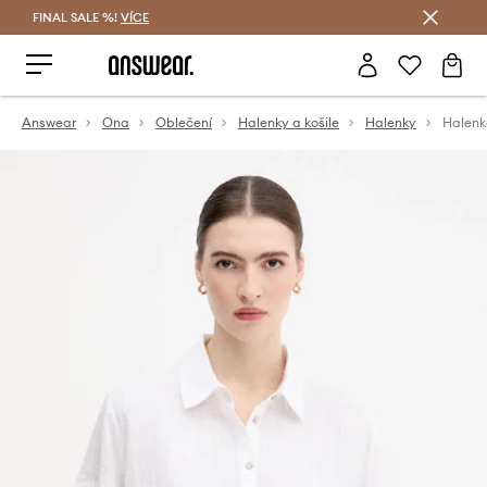
FINAL SALE %!
VÍCE
Ušetřete s Answear Club
Answear
Ona
Oblečení
Halenky a košile
Halenky
Halenk