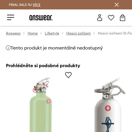
FINAL SALE %!
VÍCE
Ušetřete s Answear Club
Answear
Home
Lifestyle
Hasicí zařízení
Hasicí zařízení St.Fl
Tento produkt je momentálně nedostupný
Prohlédněte si podobné produkty