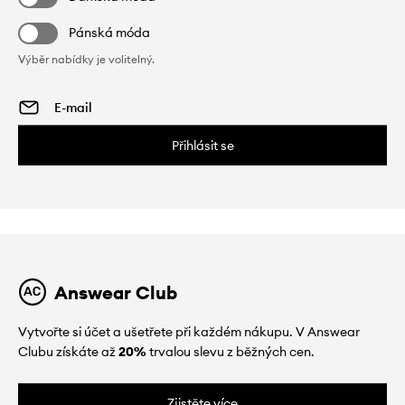
Pánská móda
Výběr nabídky je volitelný.
Přihlásit se
Answear Club
Vytvořte si účet a ušetřete při každém nákupu. V Answear
Clubu získáte až
20%
trvalou slevu z běžných cen.
Zjistěte více