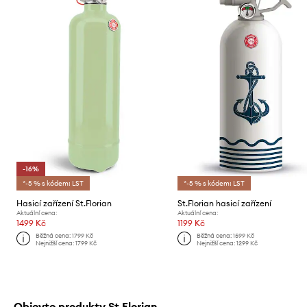
-16%
*-5 % s kódem: LST
*-5 % s kódem: LST
Hasicí zařízení St.Florian
St.Florian hasicí zařízení
Aktuální cena:
Aktuální cena:
1499 Kč
1199 Kč
Běžná cena:
1799 Kč
Běžná cena:
1599 Kč
Nejnižší cena:
1799 Kč
Nejnižší cena:
1299 Kč
Objevte produkty St.Florian