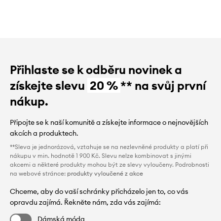
Přihlaste se k odběru novinek a
získejte slevu
20 %
** na svůj první
nákup.
Připojte se k naší komunitě a získejte informace o nejnovějších
akcích a produktech.
**Sleva je jednorázová, vztahuje se na nezlevněné produkty a platí při
nákupu v min. hodnotě 1 900 Kč. Slevu nelze kombinovat s jinými
akcemi a některé produkty mohou být ze slevy vyloučeny. Podrobnosti
na webové stránce:
produkty vyloučené z akce
Chceme, aby do vaší schránky přicházelo jen to, co vás
opravdu zajímá. Řekněte nám, zda vás zajímá:
Dámská móda