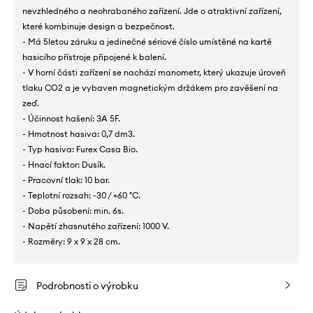
nevzhledného a neohrabaného zařízení. Jde o atraktivní zařízení,
které kombinuje design a bezpečnost.
- Má 5letou záruku a jedinečné sériové číslo umístěné na kartě
hasicího přístroje připojené k balení.
- V horní části zařízení se nachází manometr, který ukazuje úroveň
tlaku CO2 a je vybaven magnetickým držákem pro zavěšení na
zeď.
- Účinnost hašení: 3A 5F.
- Hmotnost hasiva: 0,7 dm3.
- Typ hasiva: Furex Casa Bio.
- Hnací faktor: Dusík.
- Pracovní tlak: 10 bar.
- Teplotní rozsah: -30 / +60 °C.
- Doba působení: min. 6s.
- Napětí zhasnutého zařízení: 1000 V.
- Rozměry: 9 x 9 x 28 cm.
Podrobnosti o výrobku