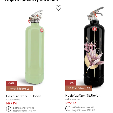
-18%
-16%
*-5 % s kódem: LST
*-5 % s kódem: LST
Hasicí zařízení St.Florian
Hasicí zařízení St.Florian
Aktuální cena:
Aktuální cena:
1299 Kč
1499 Kč
Běžná cena:
1599 Kč
Běžná cena:
1799 Kč
Nejnižší cena:
1599 Kč
Nejnižší cena:
1799 Kč