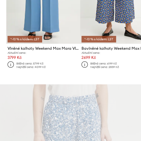
*-10 % s kódem: LST
*-10 % s kódem: LST
Vlněné kalhoty Weekend Max Mara VISIVO
Bavlněné kalhoty Weekend Max
Aktuální cena:
Aktuální cena:
3799 Kč
2699 Kč
Běžná cena:
5799 Kč
Běžná cena:
6199 Kč
Nejnižší cena:
4099 Kč
Nejnižší cena:
2839 Kč