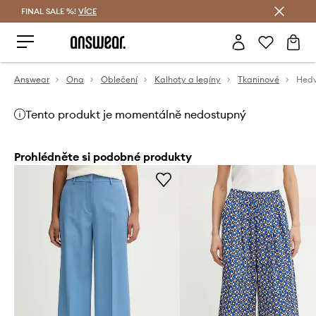
FINAL SALE %!
VÍCE
Ušetřete s Answear Club
Answear
Ona
Oblečení
Kalhoty a legíny
Tkaninové
Tento produkt je momentálně nedostupný
Prohlédněte si podobné produkty