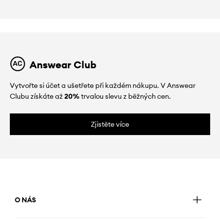
Answear Club
Vytvořte si účet a ušetřete při každém nákupu. V Answear
Clubu získáte až
20%
trvalou slevu z běžných cen.
Zjistěte více
O NÁS