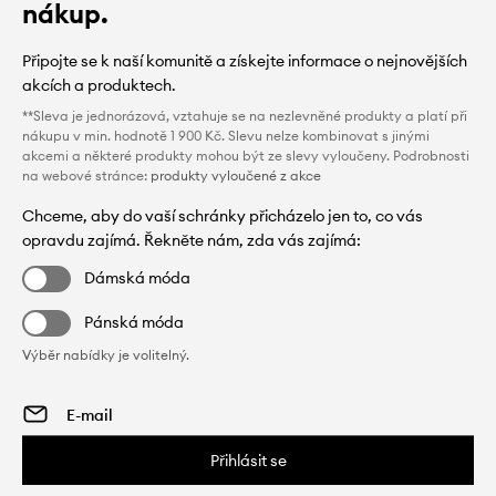
nákup.
Připojte se k naší komunitě a získejte informace o nejnovějších
akcích a produktech.
**Sleva je jednorázová, vztahuje se na nezlevněné produkty a platí při
nákupu v min. hodnotě 1 900 Kč. Slevu nelze kombinovat s jinými
akcemi a některé produkty mohou být ze slevy vyloučeny. Podrobnosti
na webové stránce:
produkty vyloučené z akce
Chceme, aby do vaší schránky přicházelo jen to, co vás
opravdu zajímá. Řekněte nám, zda vás zajímá:
Dámská móda
Pánská móda
Výběr nabídky je volitelný.
Přihlásit se