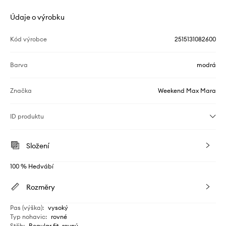
Údaje o výrobku
Kód výrobce
2515131082600
Barva
modrá
Značka
Weekend Max Mara
ID produktu
Složení
100 % Hedvábí
Rozměry
Pas (výška)
:
vysoký
Typ nohavic
:
rovné
Střih
:
Regular fit, rovný