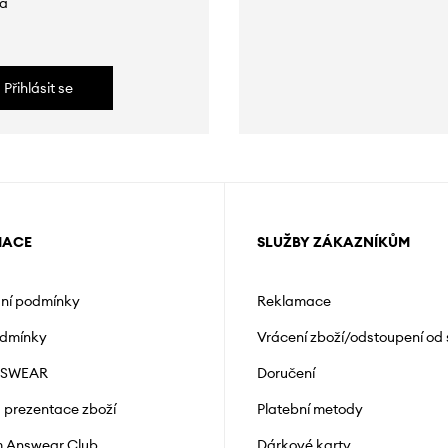
da
Přihlásit se
MACE
SLUŽBY ZÁKAZNÍKŮM
ní podmínky
Reklamace
odmínky
Vrácení zboží/odstoupení od
NSWEAR
Doručení
a prezentace zboží
Platební metody
 Answear Club
Dárkové karty