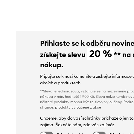
Přihlaste se k odběru novin
20 %
získejte slevu
** na 
nákup.
Připojte se k naší komunitě a získejte informace 
akcích a produktech.
**Sleva je jednorázová, vztahuje se na nezlevněné prod
nákupu v min. hodnotě 1 900 Kč. Slevu nelze kombinova
některé produkty mohou být ze slevy vyloučeny. Podr
stránce:
produkty vyloučené z akce
Chceme, aby do vaší schránky přicházelo jen to
zajímá. Řekněte nám, zda vás zajímá: