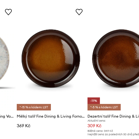
-11%
*-15 % s kódem: LST
*-5 % s kódem: LST
Dezertní talíř Fine Dining & Living Vague 21 cm
Mělký talíř Fine Dining & Living Forno 26 cm
Aktuální cena:
369 Kč
309 Kč
Běžná cena:
349 Kč
Nejnižší cena za posledních 30 dnů pře
slevy:
349 Kč