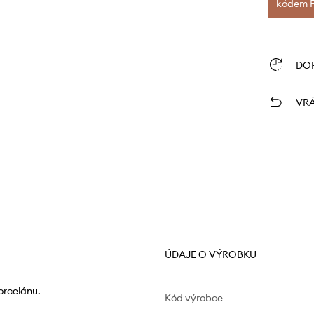
kódem FI
DO
VRÁ
ÚDAJE O VÝROBKU
orcelánu.
Kód výrobce