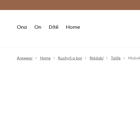
Premium Fashion Benefits
Doručení a vr
Ona
On
Dítě
Home
Answear
Home
Kuchyň a bar
Nádobí
Talíře
Hlubok