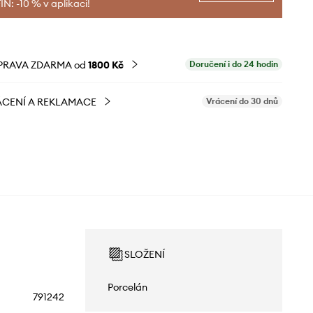
N: -10 % v aplikaci!
PRAVA ZDARMA od
1800 Kč
Doručení i do 24 hodin
CENÍ A REKLAMACE
Vrácení do 30 dnů
SLOŽENÍ
Porcelán
791242