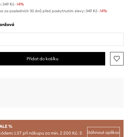
:
349 Kč
-14%
na za posledních 30 dnů před poskytnutím slevy:
349 Kč
 -14%
ranžová
Přidat do košíku
SALE %
Stáhnout aplikaci
kódem: LST při nákupu za min. 2 200 Kč. S