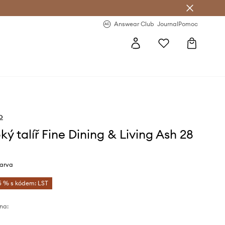
Answear Club
- 20 % na první objednávku
Answear Club
Journal
Pomoc
o
ý talíř Fine Dining & Living Ash 28
arva
5 % s kódem: LST
na: