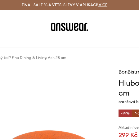
ácení zdarma (od 1800 Kč)
FINAL SALE % A VĚTŠÍ SLEVY V APLIKACI!
Doručení i do 24 h
VÍCE
Ušetřete s 
ý talíř Fine Dining & Living Ash 28 cm
BonBistr
Hlubok
cm
oranžová b
-14%
*-
Aktuální ce
299 Kč