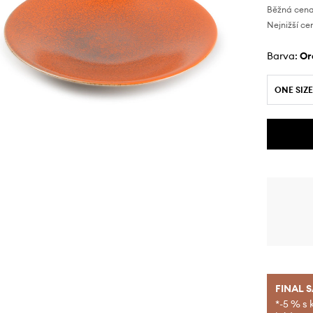
Běžná cena
Nejnižší ce
Barva:
o
ONE SIZE
FINAL 
*-5 % s 