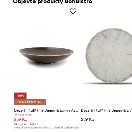
Objevte produkty BonBistro
-10%
*-5 % s kódem: LST
Dezertní talíř Fine Dining & Living Ash 24 cm
Aktuální cena:
259 Kč
239 Kč
Běžná cena:
289 Kč
Nejnižší cena za posledních 30 dnů před poskytnutím
slevy:
289 Kč