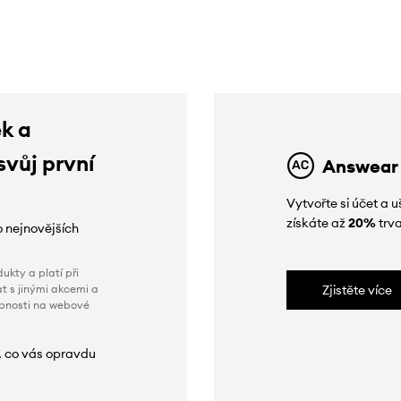
ek a
svůj první
Answear
Vytvořte si účet a
získáte až
20%
trva
o nejnovějších
ukty a platí při
t s jinými akcemi a
Zjistěte více
obnosti na webové
, co vás opravdu