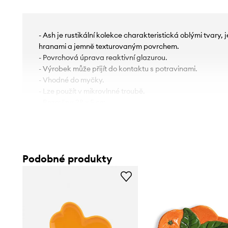
- Ash je rustikální kolekce charakteristická oblými tvary
hranami a jemně texturovaným povrchem.
- Povrchová úprava reaktivní glazurou.
- Výrobek může přijít do kontaktu s potravinami.
- Vhodné do myčky.
- Lze použít v mikrovlnné troubě.
- Rozměry: 28 x 5 cm.
Podobné produkty