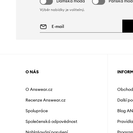
Dámská móda
Pánská mó
Výběr nabídky je volitelný.
O NÁS
INFOR
O Answear.cz
Obchod
Recenze Answear.cz
Další p
Spolupráce
Blog A
Společenská odpovědnost
Pravidl
Nahlašování porušení
Program