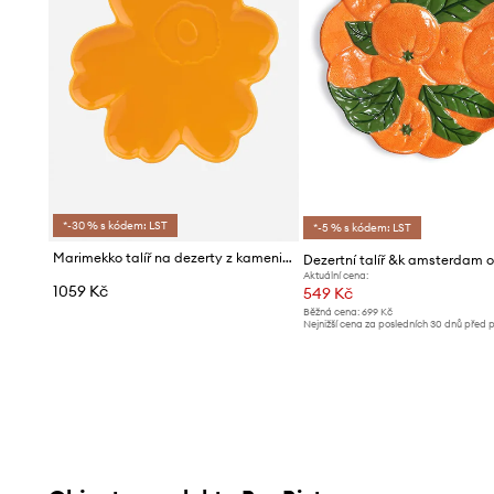
*-30 % s kódem: LST
*-5 % s kódem: LST
Marimekko talíř na dezerty z kameniny 20 cm
Aktuální cena:
1059 Kč
549 Kč
Běžná cena:
699 Kč
Nejnižší cena za posledních 30 dnů před 
slevy:
569 Kč