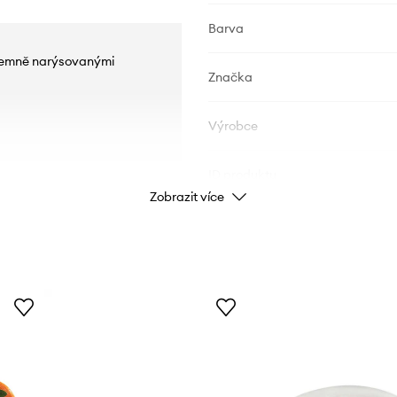
Barva
, jemně narýsovanými
Značka
Výrobce
ID produktu
Zobrazit více