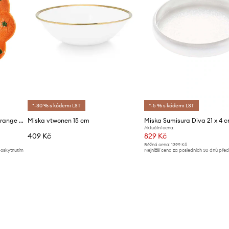
*-30 % s kódem: LST
*-5 % s kódem: LST
Dezertní talíř &k amsterdam orange 23,5 cm
Miska vtwonen 15 cm
Miska Sumisura Diva 21 x 4 
Aktuální cena:
409 Kč
829 Kč
Běžná cena:
1399 Kč
poskytnutím
Nejnižší cena za posledních 30 dnů pře
slevy:
919 Kč