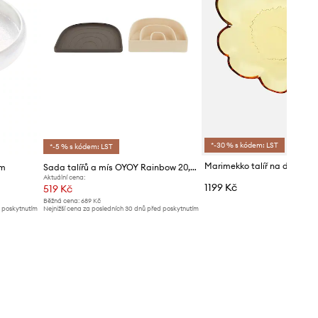
*-30 % s kódem: LST
*-5 % s kódem: LST
cm
Sada talířů a mís OYOY Rainbow 20,5 / 17.5 cm
Aktuální cena:
1199 Kč
519 Kč
Běžná cena:
689 Kč
d poskytnutím
Nejnižší cena za posledních 30 dnů před poskytnutím
slevy:
559 Kč