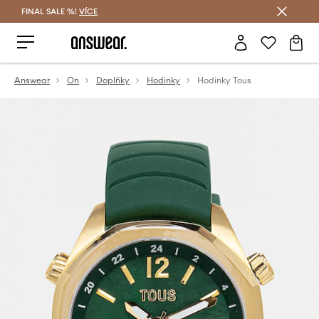
FINAL SALE %!
VÍCE
Ušetřete s Answear Club
Answear
On
Doplňky
Hodinky
Hodinky Tous