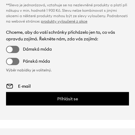
**Sleva je jednorázová, vztahuje se na nezlevněné produkty a platí při
nákupu v min. hodnotě 1 900 Kč. Slevu nelze kombinovat s jinými
akcemi a některé produkty mohou být ze slevy vyloučeny. Podrobnosti
na webové stránce:
produkty vyloučené z akce
Chceme, aby do vaší schránky přicházelo jen to, co vás
opravdu zajímá. Řekněte nám, zda vás zajímá:
Dámská móda
Pánská móda
Výběr nabídky je volitelný.
Přihlásit se