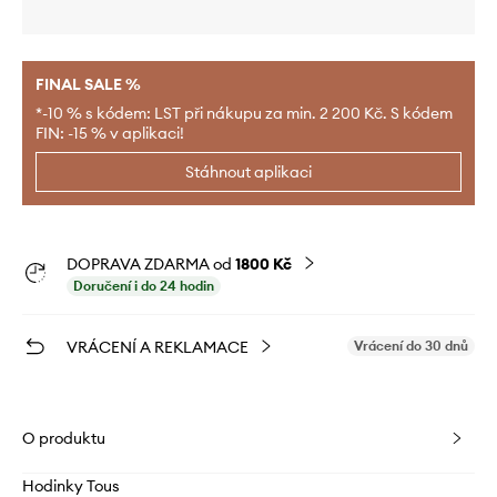
FINAL SALE %
*-10 % s kódem: LST při nákupu za min. 2 200 Kč. S kódem
FIN: -15 % v aplikaci!
Stáhnout aplikaci
DOPRAVA ZDARMA od
1800 Kč
Doručení i do 24 hodin
VRÁCENÍ A REKLAMACE
Vrácení do 30 dnů
O produktu
Hodinky Tous