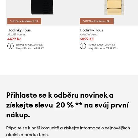
*-10 % s kódem: LST
*-10 % s kódem: LST
Hodinky Tous
Hodinky Tous
Aktuální cena:
Aktuální cena:
4499 Kč
6899 Kč
Běžná cena:
6299 Kč
Běžná cena:
9299 Kč
Nejnižší cena:
4799 Kč
Nejnižší cena:
7299 Kč
Přihlaste se k odběru novinek a
získejte slevu
20 %
** na svůj první
nákup.
Připojte se k naší komunitě a získejte informace o nejnovějších
akcích a produktech.