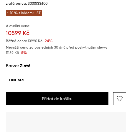
zlatá barva, 3000133600
*-10 % s kódem: LST
Aktuální cena:
10599 Kč
Běžná cena:
13990 Kč
-24%
Nejnižší cena za posledních 30 dnů před poskytnutím slevy:
11189 Kč
 -5%
Barva:
zlatá
ONE SIZE
Přidat do košíku