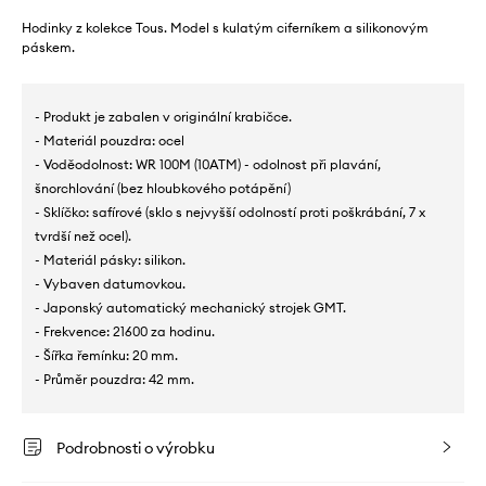
Hodinky z kolekce Tous. Model s kulatým ciferníkem a silikonovým
páskem.
- Produkt je zabalen v originální krabičce.
- Materiál pouzdra: ocel
- Voděodolnost: WR 100M (10ATM) - odolnost při plavání,
šnorchlování (bez hloubkového potápění)
- Sklíčko: safírové (sklo s nejvyšší odolností proti poškrábání, 7 x
tvrdší než ocel).
- Materiál pásky: silikon.
- Vybaven datumovkou.
- Japonský automatický mechanický strojek GMT.
- Frekvence: 21600 za hodinu.
- Šířka řemínku: 20 mm.
- Průměr pouzdra: 42 mm.
Podrobnosti o výrobku