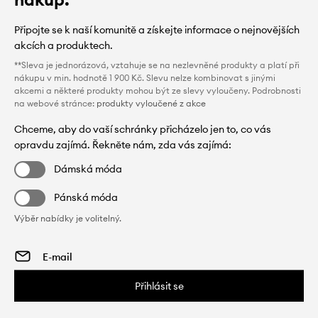
Připojte se k naší komunitě a získejte informace o nejnovějších
akcích a produktech.
**Sleva je jednorázová, vztahuje se na nezlevněné produkty a platí při
nákupu v min. hodnotě 1 900 Kč. Slevu nelze kombinovat s jinými
akcemi a některé produkty mohou být ze slevy vyloučeny. Podrobnosti
na webové stránce:
produkty vyloučené z akce
Chceme, aby do vaší schránky přicházelo jen to, co vás
opravdu zajímá. Řekněte nám, zda vás zajímá:
Dámská móda
Pánská móda
Výběr nabídky je volitelný.
Přihlásit se