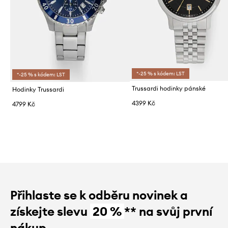
*-25 % s kódem: LST
*-25 % s kódem: LST
Trussardi hodinky pánské
Hodinky Trussardi
4399 Kč
4799 Kč
Přihlaste se k odběru novinek a
získejte slevu
20 %
** na svůj první
nákup.