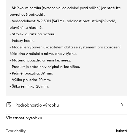
- Sklíčko: minerální (tvrzené velice odolné proti odření, jen stěží lze
povrchově poškodit).
- Voděodolnost: WR 50M (5ATM) - odolnost proti stříkající vodě,
plavání na hladině.
- Strojek: quartz na baterii.
- Indexy hodin.
- Model je vybaven ukazatelem data se systémem pro zobrazení
čísla dne v měsíci a názvu dne v týdnu.
- Materiál pouzdra a řemínku: nerez.
- Produkt je zabalen v originální krabičce.
- Průměr pouzdra: 39 mm.
- Výška pouzdra: 10 mm.
- Šířka řemínku: 20 mm.
Podrobnosti o výrobku
Vlastnosti výrobku
Tvar obálky
kulatá