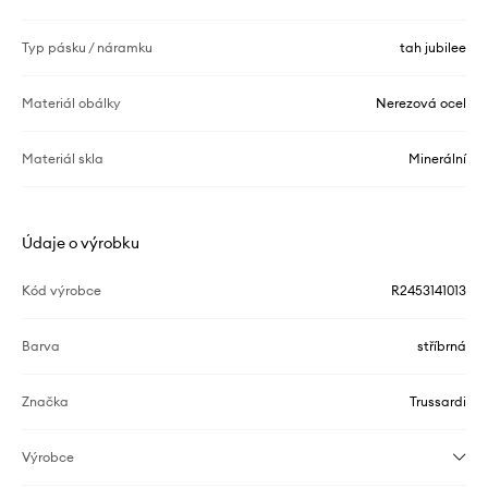
Typ pásku / náramku
tah jubilee
Materiál obálky
Nerezová ocel
Materiál skla
Minerální
Údaje o výrobku
Kód výrobce
R2453141013
Barva
stříbrná
Značka
Trussardi
Výrobce