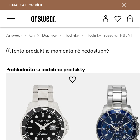
FINAL SALE %!
VÍCE
Ušetřete s Answear Club
Answear
On
Doplňky
Hodinky
Hodinky Trussardi T-BENT
Tento produkt je momentálně nedostupný
Prohlédněte si podobné produkty