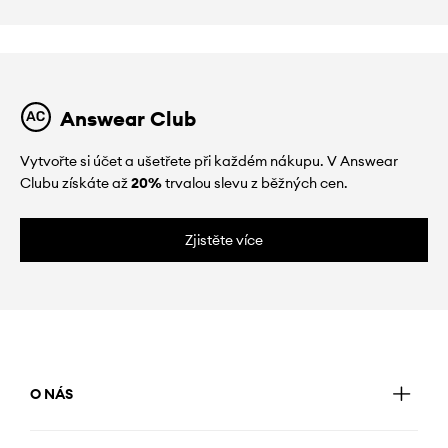
Answear Club
Vytvořte si účet a ušetřete při každém nákupu. V Answear
Clubu získáte až
20%
trvalou slevu z běžných cen.
Zjistěte více
O NÁS