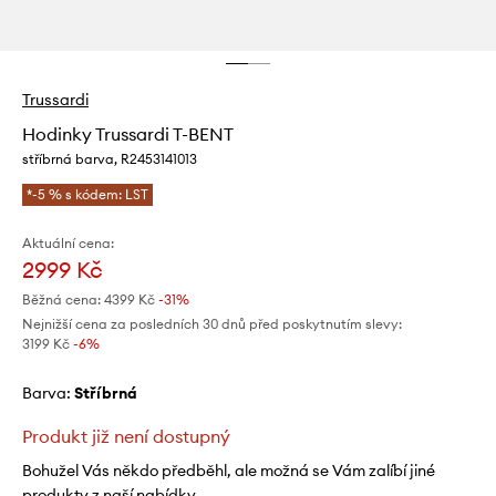
Trussardi
Hodinky Trussardi T-BENT
stříbrná barva, R2453141013
*-5 % s kódem: LST
Aktuální cena:
2999 Kč
Běžná cena:
4399 Kč
-31%
Nejnižší cena za posledních 30 dnů před poskytnutím slevy:
3199 Kč
 -6%
Barva:
stříbrná
Produkt již není dostupný
Bohužel Vás někdo předběhl, ale možná se Vám zalíbí jiné
produkty z naší nabídky.